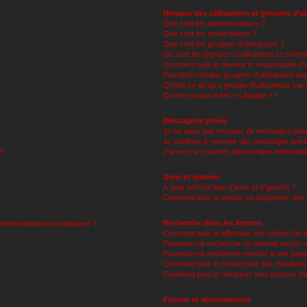
Niveaux des utilisateurs et groupes d’ut
Que sont les administrateurs ?
Que sont les modérateurs ?
Que sont les groupes d’utilisateurs ?
Où sont les groupes d’utilisateurs et comme
Comment puis-je devenir le responsable d’un
Pourquoi certains groupes d’utilisateurs ap
Qu’est-ce qu’un « groupe d’utilisateurs par 
Qu’est-ce que le lien « L’équipe » ?
Messagerie privée
Je ne peux pas envoyer de messages priv
Je continue à recevoir des messages privés 
?
J’ai reçu un courrier électronique indésirab
Amis et ignorés
À quoi sert ma liste d’amis et d’ignorés ?
Comment puis-je ajouter ou supprimer des ut
Recherche dans les forums
lectronique d’un utilisateur ?
Comment puis-je effectuer une recherche 
Pourquoi ma recherche ne renvoie aucun ré
Pourquoi ma recherche renvoie à une page
Comment puis-je rechercher des membres
Comment puis-je retrouver mes propres me
Favoris et abonnements