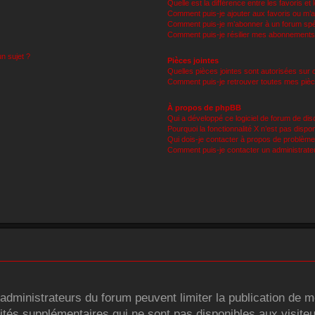
Quelle est la différence entre les favoris e
Comment puis-je ajouter aux favoris ou m’a
Comment puis-je m’abonner à un forum spé
Comment puis-je résilier mes abonnements
un sujet ?
Pièces jointes
Quelles pièces jointes sont autorisées sur 
Comment puis-je retrouver toutes mes pièc
À propos de phpBB
Qui a développé ce logiciel de forum de di
Pourquoi la fonctionnalité X n’est pas dispon
Qui dois-je contacter à propos de problème
Comment puis-je contacter un administrate
s administrateurs du forum peuvent limiter la publication de m
és supplémentaires qui ne sont pas disponibles aux visiteur