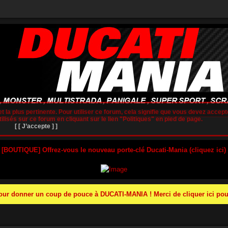
t la plus pertinente. Pour utiliser ce forum, cela signifie que vous devez accepte
lisés sur ce forum en cliquant sur le lien "Politiques" en pied de page.
[ [ J’accepte ] ]
 [BOUTIQUE] Offrez-vous le nouveau porte-clé Ducati-Mania (cliquez ici)
r donner un coup de pouce à DUCATI-MANIA ! Merci de cliquer ici pour