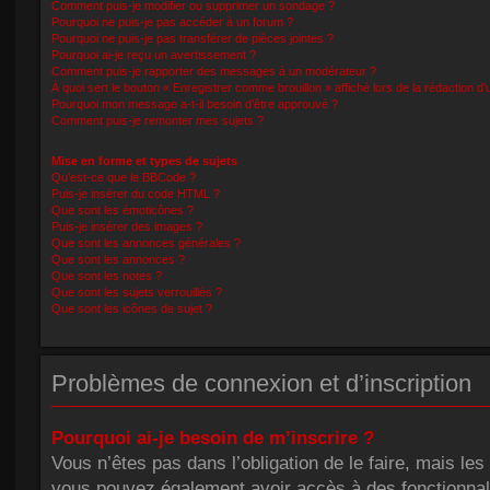
Comment puis-je modifier ou supprimer un sondage ?
Pourquoi ne puis-je pas accéder à un forum ?
Pourquoi ne puis-je pas transférer de pièces jointes ?
Pourquoi ai-je reçu un avertissement ?
Comment puis-je rapporter des messages à un modérateur ?
À quoi sert le bouton « Enregistrer comme brouillon » affiché lors de la rédaction d’
Pourquoi mon message a-t-il besoin d’être approuvé ?
Comment puis-je remonter mes sujets ?
Mise en forme et types de sujets
Qu’est-ce que le BBCode ?
Puis-je insérer du code HTML ?
Que sont les émoticônes ?
Puis-je insérer des images ?
Que sont les annonces générales ?
Que sont les annonces ?
Que sont les notes ?
Que sont les sujets verrouillés ?
Que sont les icônes de sujet ?
Problèmes de connexion et d’inscription
Pourquoi ai-je besoin de m’inscrire ?
Vous n’êtes pas dans l’obligation de le faire, mais le
vous pouvez également avoir accès à des fonctionnalit