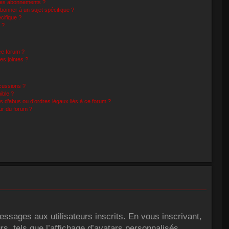
t les abonnements ?
bonner à un sujet spécifique ?
cifique ?
 ?
ce forum ?
es jointes ?
scussions ?
ible ?
s d’abus ou d’ordres légaux liés à ce forum ?
ur du forum ?
essages aux utilisateurs inscrits. En vous inscrivant,
s, tels que l’affichage d’avatars personnalisés,