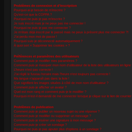
Problèmes de connexion et d’inscription
Pourquoi ai-je besoin de m’inscrire ?
Qu’est-ce que la COPPA ?
Pourquoi ne puis-je pas m’inscrire ?
Je suis inscrit mais je ne peux pas me connecter !
Pourquoi ne puis-je pas me connecter ?
Je m’étais déjà inscrit par le passé mais ne peux à présent plus me connecter ?!
J’ai perdu mon mot de passe !
Pourquoi suis-je déconnecté automatiquement ?
À quoi sert « Supprimer les cookies » ?
Préférences et paramètres des utilisateurs
Comment puis-je modifier mes paramètres ?
Comment puis-je masquer mon nom d’utilisateur de la liste des utilisateurs en ligne 
L’heure n’est pas correcte !
J’ai réglé le fuseau horaire mais l’heure n’est toujours pas correcte !
Ma langue n’apparaît pas dans la liste !
Que signifient les images situées à côté de mon nom d’utilisateur ?
Comment puis-je afficher un avatar ?
Quel est mon rang et comment puis-je le modifier ?
Pourquoi m’est-il demandé de me connecter lorsque je clique sur le lien de courrier é
Problèmes de publication
Comment puis-je publier un nouveau sujet ou une réponse ?
Comment puis-je modifier ou supprimer un message ?
Comment puis-je insérer une signature à mon message ?
Comment puis-je créer un sondage ?
Pourquoi ne puis-je pas ajouter plus d’options à un sondage ?