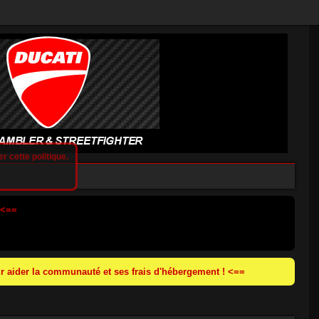
r cette politique.
 <==
 aider la communauté et ses frais d'hébergement ! <==