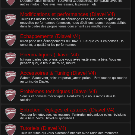
Documentation officielle... (Diavel et accessoires), comparatif avec les
autres motos... Vos avis, vos essais, la presse... etc.
Modifications et performances (Diavel V4)
Toutes les modifs de l'ordre du débridage et des astuces en quête de
nouvelles performances (attention, nous déclinons toutes responsabilités
dans le cadre des propos tenus concernant ces modifications).
Echappements (Diavel V4)
Ici on parle des échappements du DIAVEL. Ce que vous en pensez , la
sonorité, la qualité et les performances !
Pneumatiques (Diavel V4)
Ici vous parlez des pneus que vous avez testé avec la bête. Vous en
pensez quoi, la tenue de route, l'usure...
Accessoires & Tuning (Diavel V4)
Sabots, Saute vent, peinture perso, jantes polies... Bref tout ce qui touche
au tuning du Diable.
Problèmes techniques (Diavel V4)
Soucis et conseils mécaniques. Peut-être que nous avons déjà la
solution...
Entretien, réglages et astuces (Diavel V4)
Tout sur le nettoyage, les réglages, l'entretien mécanique et les révisions
de la bête. Votre Diavel au quotidien !
Tutoriels (Diavel V4)
Tous les tutos qui vous aideront à bricoler avec l'aide des membres.