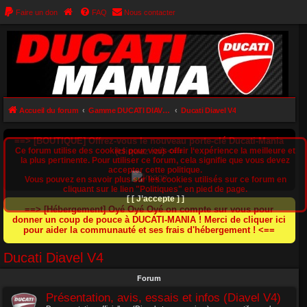
Faire un don
FAQ
Nous contacter
Accueil du forum
Gamme DUCATI DIAVEL (Diavel 1200 / Diavel 1260 / XDiavel 1260 / Diavel V4)
Ducati Diavel V4
==> [BOUTIQUE] Offrez-vous le nouveau porte-clé Ducati-Mania
Ce forum utilise des cookies pour vous offrir l‘expérience la meilleure et
(cliquez ici) <==
la plus pertinente. Pour utiliser ce forum, cela signifie que vous devez
accepter cette politique.
Vous pouvez en savoir plus sur les cookies utilisés sur ce forum en
cliquant sur le lien "Politiques" en pied de page.
[ [ J’accepte ] ]
==> [Hébergement] Oyé Oyé Oyé on compte sur vous pour
donner un coup de pouce à DUCATI-MANIA ! Merci de cliquer ici
pour aider la communauté et ses frais d'hébergement ! <==
Ducati Diavel V4
Forum
Présentation, avis, essais et infos (Diavel V4)