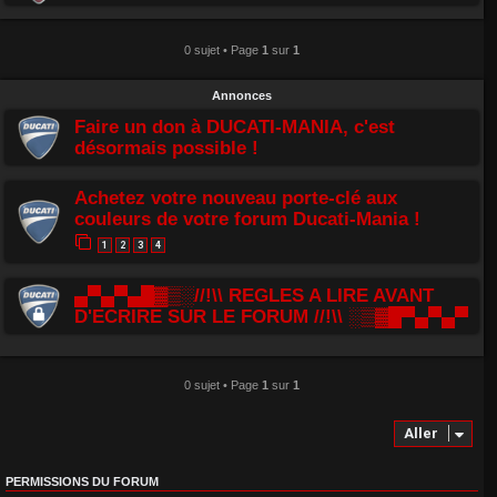
0 sujet • Page
1
sur
1
Annonces
Faire un don à DUCATI-MANIA, c'est
désormais possible !
Achetez votre nouveau porte-clé aux
couleurs de votre forum Ducati-Mania !
1
2
3
4
▄▀▄▀▄█▓▒░//!\\ REGLES A LIRE AVANT
D'ECRIRE SUR LE FORUM //!\\ ░▒▓█▀▄▀▄▀
0 sujet • Page
1
sur
1
Aller
PERMISSIONS DU FORUM