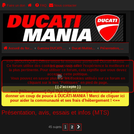
Faire un don
FAQ
Nous contacter
Accueil du forum
Gamme DUCATI MULTISTRADA (950 / 1200 / V4)
Ducati Multistrada 1200
Présentation, avis, essais et infos (MTS)
==> [BOUTIQUE] Offrez-vous le nouveau porte-clé Ducati-Mania
Ce forum utilise des cookies pour vous offrir l‘expérience la meilleure et
(cliquez ici) <==
la plus pertinente. Pour utiliser ce forum, cela signifie que vous devez
accepter cette politique.
Vous pouvez en savoir plus sur les cookies utilisés sur ce forum en
cliquant sur le lien "Politiques" en pied de page.
[ [ J’accepte ] ]
==> [Hébergement] Oyé Oyé Oyé on compte sur vous pour
donner un coup de pouce à DUCATI-MANIA ! Merci de cliquer ici
pour aider la communauté et ses frais d'hébergement ! <==
Présentation, avis, essais et infos (MTS)
1
2
45 sujets
Suivant