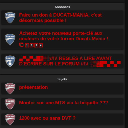
Annonces
Faire un don à DUCATI-MANIA, c'est
désormais possible !
Achetez votre nouveau porte-clé aux
couleurs de votre forum Ducati-Mania !
1
2
3
4
▄▀▄▀▄█▓▒░//!\\ REGLES A LIRE AVANT
D'ECRIRE SUR LE FORUM //!\\ ░▒▓█▀▄▀▄▀
Sujets
présentation
Monter sur une MTS via la béquille ???
1200 avec ou sans DVT ?