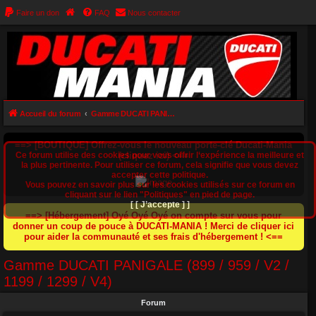
Faire un don
FAQ
Nous contacter
Accueil du forum
Gamme DUCATI PANIGALE (899 / 959 / V2 / 1199 / 1299 / V4)
==> [BOUTIQUE] Offrez-vous le nouveau porte-clé Ducati-Mania
Ce forum utilise des cookies pour vous offrir l‘expérience la meilleure et
(cliquez ici) <==
la plus pertinente. Pour utiliser ce forum, cela signifie que vous devez
accepter cette politique.
Vous pouvez en savoir plus sur les cookies utilisés sur ce forum en
cliquant sur le lien "Politiques" en pied de page.
[ [ J’accepte ] ]
==> [Hébergement] Oyé Oyé Oyé on compte sur vous pour
donner un coup de pouce à DUCATI-MANIA ! Merci de cliquer ici
pour aider la communauté et ses frais d'hébergement ! <==
Gamme DUCATI PANIGALE (899 / 959 / V2 /
1199 / 1299 / V4)
Forum