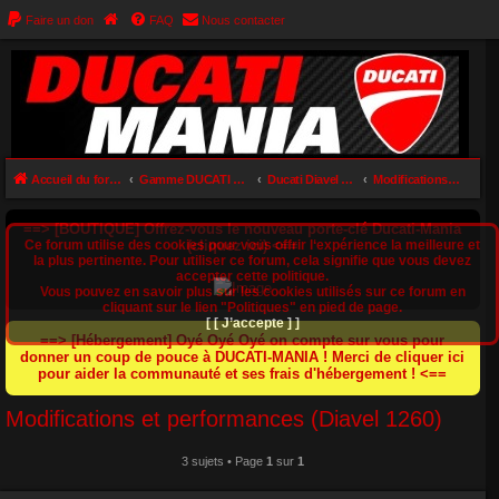
Faire un don
FAQ
Nous contacter
Accueil du forum
Gamme DUCATI DIAVEL (Diavel 1200 / Diavel 1260 / XDiavel 1260 / Diavel V4)
Ducati Diavel 1260
Modifications et performances (Diavel 1260)
==> [BOUTIQUE] Offrez-vous le nouveau porte-clé Ducati-Mania
Ce forum utilise des cookies pour vous offrir l‘expérience la meilleure et
(cliquez ici) <==
la plus pertinente. Pour utiliser ce forum, cela signifie que vous devez
accepter cette politique.
Vous pouvez en savoir plus sur les cookies utilisés sur ce forum en
cliquant sur le lien "Politiques" en pied de page.
[ [ J’accepte ] ]
==> [Hébergement] Oyé Oyé Oyé on compte sur vous pour
donner un coup de pouce à DUCATI-MANIA ! Merci de cliquer ici
pour aider la communauté et ses frais d'hébergement ! <==
Modifications et performances (Diavel 1260)
3 sujets • Page
1
sur
1