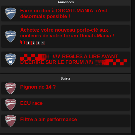
Annonces
Faire un don à DUCATI-MANIA, c'est
désormais possible !
Achetez votre nouveau porte-clé aux
couleurs de votre forum Ducati-Mania !
1
2
3
4
▄▀▄▀▄█▓▒░//!\\ REGLES A LIRE AVANT
D'ECRIRE SUR LE FORUM //!\\ ░▒▓█▀▄▀▄▀
Sujets
Pignon de 14 ?
ECU race
Filtre a air performance