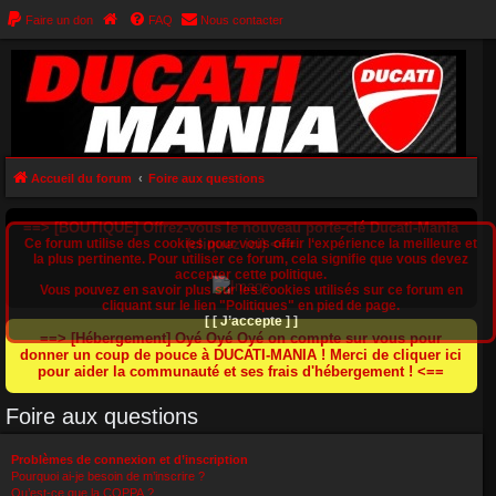
Faire un don
FAQ
Nous contacter
Accueil du forum
Foire aux questions
==> [BOUTIQUE] Offrez-vous le nouveau porte-clé Ducati-Mania
Ce forum utilise des cookies pour vous offrir l‘expérience la meilleure et
(cliquez ici) <==
la plus pertinente. Pour utiliser ce forum, cela signifie que vous devez
accepter cette politique.
Vous pouvez en savoir plus sur les cookies utilisés sur ce forum en
cliquant sur le lien "Politiques" en pied de page.
[ [ J’accepte ] ]
==> [Hébergement] Oyé Oyé Oyé on compte sur vous pour
donner un coup de pouce à DUCATI-MANIA ! Merci de cliquer ici
pour aider la communauté et ses frais d'hébergement ! <==
Foire aux questions
Problèmes de connexion et d’inscription
Pourquoi ai-je besoin de m’inscrire ?
Qu’est-ce que la COPPA ?