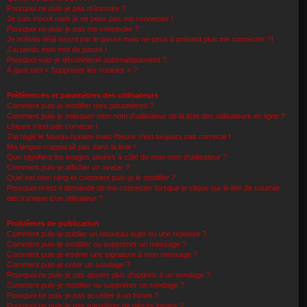
Pourquoi ne puis-je pas m’inscrire ?
Je suis inscrit mais je ne peux pas me connecter !
Pourquoi ne puis-je pas me connecter ?
Je m’étais déjà inscrit par le passé mais ne peux à présent plus me connecter ?!
J’ai perdu mon mot de passe !
Pourquoi suis-je déconnecté automatiquement ?
À quoi sert « Supprimer les cookies » ?
Préférences et paramètres des utilisateurs
Comment puis-je modifier mes paramètres ?
Comment puis-je masquer mon nom d’utilisateur de la liste des utilisateurs en ligne ?
L’heure n’est pas correcte !
J’ai réglé le fuseau horaire mais l’heure n’est toujours pas correcte !
Ma langue n’apparaît pas dans la liste !
Que signifient les images situées à côté de mon nom d’utilisateur ?
Comment puis-je afficher un avatar ?
Quel est mon rang et comment puis-je le modifier ?
Pourquoi m’est-il demandé de me connecter lorsque je clique sur le lien de courrier
électronique d’un utilisateur ?
Problèmes de publication
Comment puis-je publier un nouveau sujet ou une réponse ?
Comment puis-je modifier ou supprimer un message ?
Comment puis-je insérer une signature à mon message ?
Comment puis-je créer un sondage ?
Pourquoi ne puis-je pas ajouter plus d’options à un sondage ?
Comment puis-je modifier ou supprimer un sondage ?
Pourquoi ne puis-je pas accéder à un forum ?
Pourquoi ne puis-je pas transférer de pièces jointes ?