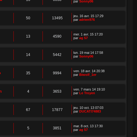
par
Sonny06
jeu. 16 avr. 15 17:29
50
13495
par
adrien976
mer. 1 avr. 15 17:20
13
4590
par
ag 57
lun. 19 mai 14 17:58
14
5442
par
Sonny06
ven. 18 avr. 14 20:38
o
35
9994
par
Biwolf_1er
ven. 7 mars 14 19:10
n
4
3653
par
Le Troyen
jeu. 10 oct. 13 07:03
67
17877
par
DUCATI74883
mar. 8 oct. 13 17:30
5
3851
par
ag 57