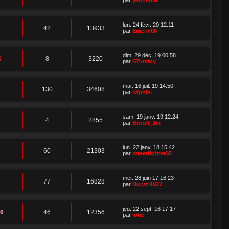
lun. 24 févr. 20 12:11
42
13933
par
Emeric06
dim. 29 déc. 19 00:58
6
8
3220
par
S7ummy
mar. 16 juil. 19 14:50
130
34608
par
sYph0s
sam. 19 janv. 19 12:24
4
2855
par
Biwolf_1er
lun. 22 janv. 18 15:42
60
21303
par
streetfighter35
mer. 28 juin 17 16:23
77
16828
par
Ducati1927
jeu. 22 sept. 16 17:17
66
46
12356
par
loric