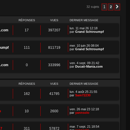
1
2
32 sujets
Suiv
RÉPONSES
VUES
DERNIER MESSAGE
lun. 11 mai 26 12:18
a.com
17
397207
par
Grand Schtroumpf
mer. 10 juin 26 08:04
oumpf
111
811719
par
Grand Schtroumpf
ven. 4 sept. 09 21:42
a.com
0
333996
par
Ducati-Mania.com
RÉPONSES
VUES
DERNIER MESSAGE
lun. 4 août 25 21:55
162
41795
par
Sam72230
ven. 26 mai 23 12:18
o
10
2600
par
yannsolo
mar. 7 sept. 21 18:54
07
311
57872
par
yannsolo