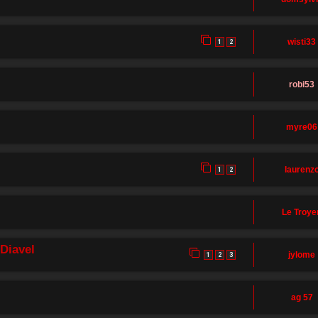
wisti33
1
2
robi53
myre06
laurenz
1
2
Le Troye
Diavel
jylome
1
2
3
ag 57