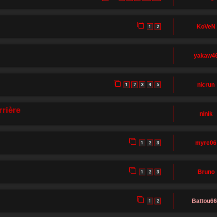
KoVeN
1
2
yakaw4
nicrun
1
2
3
4
5
rrière
ninik
myre06
1
2
3
Bruno
1
2
3
Battou6
1
2