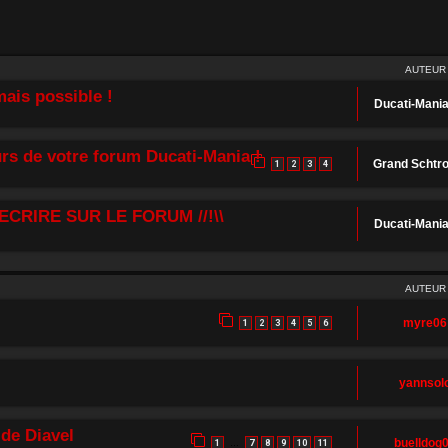
AUTEUR
ais possible !
Ducati-Mani
rs de votre forum Ducati-Mania !
Grand Schtr
1
2
3
4
ECRIRE SUR LE FORUM //!\\
Ducati-Mani
AUTEUR
myre06
1
2
3
4
5
6
yannsol
de Diavel
buelldog
1
7
8
9
10
11
…