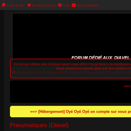
Faire un don
Accueil du forum
FAQ
Nous contacter
Ce forum utilise des cookies pour vous offrir l‘expérience la meilleure e
Vous pouvez en savoir plus sur les cookies uti
Accueil du forum
Gamme DUCATI DIAVEL (Diavel 1200 / Diavel 1260 / XDia
==>
==> [Hébergement] Oyé Oyé Oyé on compte sur vous pou
Pneumatiques (Diavel)