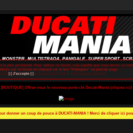
t la plus pertinente. Pour utiliser ce forum, cela signifie que vous devez accepte
lisés sur ce forum en cliquant sur le lien "Politiques" en pied de page.
[ [ J’accepte ] ]
vel 1260 / Diavel V4)
Ducati Diavel 1200
Pneumatiques (Diavel)
 [BOUTIQUE] Offrez-vous le nouveau porte-clé Ducati-Mania (cliquez ici)
r donner un coup de pouce à DUCATI-MANIA ! Merci de cliquer ici pour