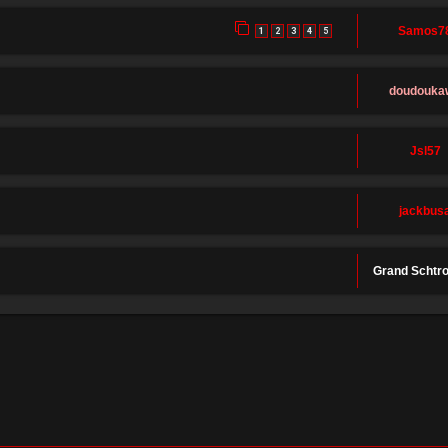
Samos7
1
2
3
4
5
doudouka
Jsl57
jackbus
Grand Schtr