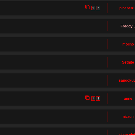
pinaben
1
2
Freddy 
molino
Sethite
sangoku
anne
1
2
nicrun
domsylv