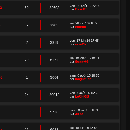
ven. 26 août 16 22:20
13
59
22693
par
David11
jeu. 28 juil. 16 06:59
3
5
3905
par
Sethite
ven. 17 juin 16 17:45
2
3319
par
orsu2b
lun. 18 janv. 16 18:01
29
8171
par
Sonny06
sam. 8 août 15 18:25
53
1
3064
par
magiktuch
ven. 7 août 15 15:50
34
20912
par
LeCHRIS
dim. 19 juil. 15 18:03
13
5716
par
ag 57
jeu. 18 juin 15 13:54
ia
16
6038