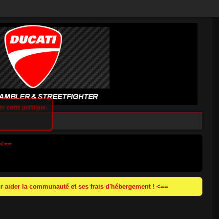
r cette politique.
 <==
 aider la communauté et ses frais d'hébergement ! <==