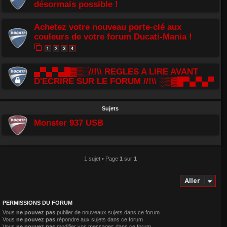
désormais possible !
Achetez votre nouveau porte-clé aux
couleurs de votre forum Ducati-Mania !
1
2
3
4
▄▀▄▀▄█▓▒░//!\\ REGLES A LIRE AVANT
D'ECRIRE SUR LE FORUM //!\\ ░▒▓█▀▄▀▄▀
Sujets
Monster 937 USB
1 sujet • Page
1
sur
1
Aller
PERMISSIONS DU FORUM
Vous
ne pouvez pas
publier de nouveaux sujets dans ce forum
Vous
ne pouvez pas
répondre aux sujets dans ce forum
Vous
ne pouvez pas
modifier vos messages dans ce forum