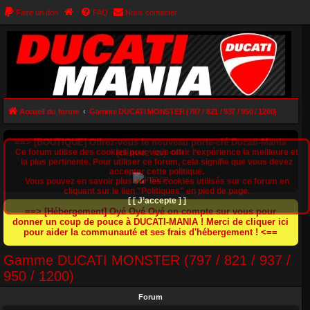
Faire un don
FAQ
Nous contacter
Accueil du forum
Gamme DUCATI MONSTER (797 / 821 / 937 / 950 / 1200)
==> [BOUTIQUE] Offrez-vous le nouveau porte-clé Ducati-Mania
Ce forum utilise des cookies pour vous offrir l‘expérience la meilleure et
(cliquez ici) <==
la plus pertinente. Pour utiliser ce forum, cela signifie que vous devez
accepter cette politique.
Vous pouvez en savoir plus sur les cookies utilisés sur ce forum en
cliquant sur le lien "Politiques" en pied de page.
[ [ J’accepte ] ]
==> [Hébergement] Oyé Oyé Oyé on compte sur vous pour
donner un coup de pouce à DUCATI-MANIA ! Merci de cliquer ici
pour aider la communauté et ses frais d'hébergement ! <==
Gamme DUCATI MONSTER (797 / 821 / 937 /
950 / 1200)
Forum