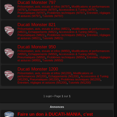
Ducati Monster 797
Présentation, avis, essais et infos (M797)
,
Modifications et performances
(M797)
,
Echappements (M797)
,
Accessoires & Tuning (M797)
,
Pneumatiques (M797)
,
Problèmes techniques (M797)
,
Entretien, réglages
et astuces (M797)
,
Tutoriels (M797)
Ducati Monster 821
Présentation, avis, essais et infos (M821)
,
Modifications et performances
(M821)
,
Echappements (M821)
,
Accessoires & Tuning (M821)
,
Pneumatiques (M821)
,
Problèmes techniques (M821)
,
Entretien, réglages
et astuces (M821)
,
Tutoriels (M821)
Ducati Monster 950
Présentation, avis, essais et infos (M950)
,
Modifications et performances
(M950)
,
Echappements (M950)
,
Accessoires & Tuning (M950)
,
Pneumatiques (M950)
,
Problèmes techniques (M950)
,
Entretien, réglages
et astuces (M950)
,
Tutoriels (M950)
Ducati Monster 1200
Présentation, avis, essais et infos (M1200)
,
Modifications et
performances (M1200)
,
Echappements (M1200)
,
Accessoires & Tuning
(M1200)
,
Pneumatiques (M1200)
,
Problèmes techniques (M1200)
,
Entretien, réglages et astuces (M1200)
,
Tutoriels (M1200)
1 sujet • Page
1
sur
1
Annonces
Faire un don à DUCATI-MANIA, c'est