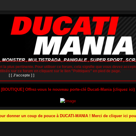
t la plus pertinente. Pour utiliser ce forum, cela signifie que vous devez accepte
lisés sur ce forum en cliquant sur le lien "Politiques" en pied de page.
[ [ J’accepte ] ]
 [BOUTIQUE] Offrez-vous le nouveau porte-clé Ducati-Mania (cliquez ici)
r donner un coup de pouce à DUCATI-MANIA ! Merci de cliquer ici pour