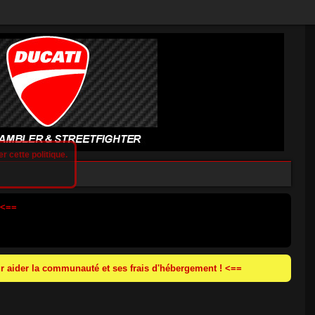
r cette politique.
 <==
 aider la communauté et ses frais d'hébergement ! <==