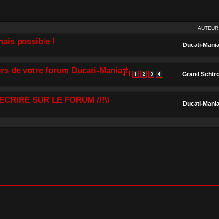
AUTEUR
ais possible !
Ducati-Mani
rs de votre forum Ducati-Mania !
Grand Schtr
1
2
3
4
ECRIRE SUR LE FORUM //!\\
Ducati-Mani