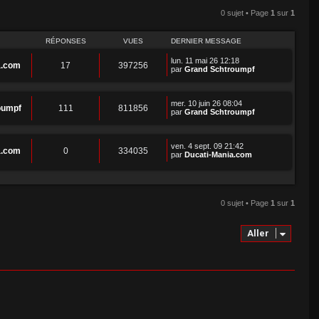
0 sujet • Page
1
sur
1
RÉPONSES
VUES
DERNIER MESSAGE
lun. 11 mai 26 12:18
a.com
17
397256
par
Grand Schtroumpf
mer. 10 juin 26 08:04
oumpf
111
811856
par
Grand Schtroumpf
ven. 4 sept. 09 21:42
a.com
0
334035
par
Ducati-Mania.com
0 sujet • Page
1
sur
1
Aller