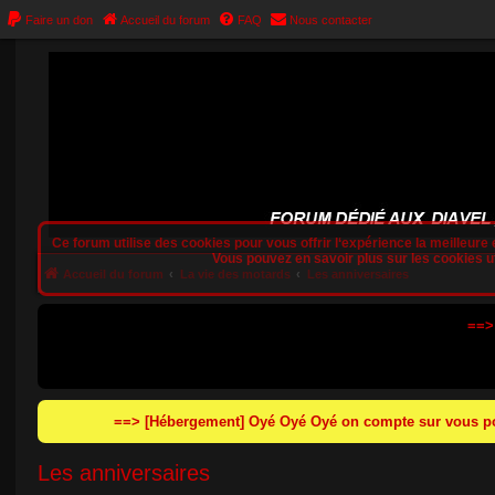
Faire un don
Accueil du forum
FAQ
Nous contacter
Ce forum utilise des cookies pour vous offrir l‘expérience la meilleure e
Vous pouvez en savoir plus sur les cookies uti
Accueil du forum
La vie des motards
Les anniversaires
==>
==> [Hébergement] Oyé Oyé Oyé on compte sur vous pou
Les anniversaires