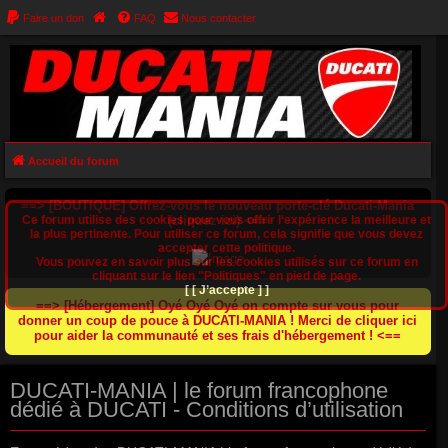
Faire un don
FAQ
Nous contacter
Accueil du forum
==> [BOUTIQUE] Offrez-vous le nouveau porte-clé Ducati-Mania
Ce forum utilise des cookies pour vous offrir l‘expérience la meilleure et
(cliquez ici) <==
la plus pertinente. Pour utiliser ce forum, cela signifie que vous devez
accepter cette politique.
Vous pouvez en savoir plus sur les cookies utilisés sur ce forum en
cliquant sur le lien "Politiques" en pied de page.
[ [ J’accepte ] ]
==> [Hébergement] Oyé Oyé Oyé on compte sur vous pour
donner un coup de pouce à DUCATI-MANIA ! Merci de cliquer ici
pour aider la communauté et ses frais d'hébergement ! <==
DUCATI-MANIA | le forum francophone
dédié à DUCATI - Conditions d’utilisation