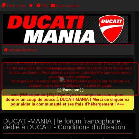
Faire un don
FAQ
Nous contacter
Accueil du forum
==> [BOUTIQUE] Offrez-vous le nouveau porte-clé Ducati-Mania
Ce forum utilise des cookies pour vous offrir l‘expérience la meilleure et
(cliquez ici) <==
la plus pertinente. Pour utiliser ce forum, cela signifie que vous devez
accepter cette politique.
Vous pouvez en savoir plus sur les cookies utilisés sur ce forum en
cliquant sur le lien "Politiques" en pied de page.
[ [ J’accepte ] ]
==> [Hébergement] Oyé Oyé Oyé on compte sur vous pour
donner un coup de pouce à DUCATI-MANIA ! Merci de cliquer ici
pour aider la communauté et ses frais d'hébergement ! <==
DUCATI-MANIA | le forum francophone
dédié à DUCATI - Conditions d’utilisation