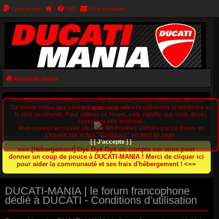
Faire un don
FAQ
Nous contacter
Accueil du forum
==> [BOUTIQUE] Offrez-vous le nouveau porte-clé Ducati-Mania
Ce forum utilise des cookies pour vous offrir l‘expérience la meilleure et
(cliquez ici) <==
la plus pertinente. Pour utiliser ce forum, cela signifie que vous devez
accepter cette politique.
Vous pouvez en savoir plus sur les cookies utilisés sur ce forum en
cliquant sur le lien "Politiques" en pied de page.
[ [ J’accepte ] ]
==> [Hébergement] Oyé Oyé Oyé on compte sur vous pour
donner un coup de pouce à DUCATI-MANIA ! Merci de cliquer ici
pour aider la communauté et ses frais d'hébergement ! <==
DUCATI-MANIA | le forum francophone
dédié à DUCATI - Conditions d’utilisation