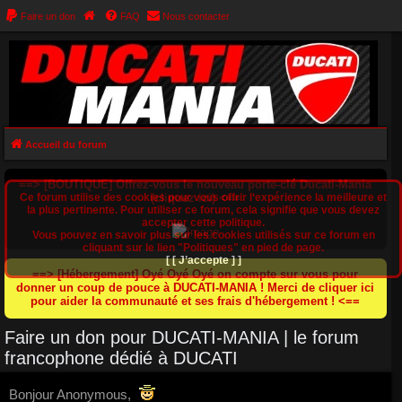
Faire un don
FAQ
Nous contacter
Accueil du forum
==> [BOUTIQUE] Offrez-vous le nouveau porte-clé Ducati-Mania
Ce forum utilise des cookies pour vous offrir l‘expérience la meilleure et
(cliquez ici) <==
la plus pertinente. Pour utiliser ce forum, cela signifie que vous devez
accepter cette politique.
Vous pouvez en savoir plus sur les cookies utilisés sur ce forum en
cliquant sur le lien "Politiques" en pied de page.
[ [ J’accepte ] ]
==> [Hébergement] Oyé Oyé Oyé on compte sur vous pour
donner un coup de pouce à DUCATI-MANIA ! Merci de cliquer ici
pour aider la communauté et ses frais d'hébergement ! <==
Faire un don pour DUCATI-MANIA | le forum
francophone dédié à DUCATI
Bonjour Anonymous,