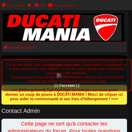
Faire un don
FAQ
Nous contacter
Accueil du forum
==> [BOUTIQUE] Offrez-vous le nouveau porte-clé Ducati-Mania
Ce forum utilise des cookies pour vous offrir l‘expérience la meilleure et
(cliquez ici) <==
la plus pertinente. Pour utiliser ce forum, cela signifie que vous devez
accepter cette politique.
Vous pouvez en savoir plus sur les cookies utilisés sur ce forum en
cliquant sur le lien "Politiques" en pied de page.
[ [ J’accepte ] ]
==> [Hébergement] Oyé Oyé Oyé on compte sur vous pour
donner un coup de pouce à DUCATI-MANIA ! Merci de cliquer ici
pour aider la communauté et ses frais d'hébergement ! <==
Contact Admin
Cette page ne sert qu'à contacter les
administrateurs du forum. Pour toutes questions