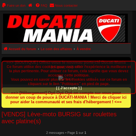
Faire un don
FAQ
Nous contacter
Accueil du forum
Le coin des affaires
À vendre
==> [BOUTIQUE] Offrez-vous le nouveau porte-clé Ducati-Mania
Ce forum utilise des cookies pour vous offrir l‘expérience la meilleure et
(cliquez ici) <==
la plus pertinente. Pour utiliser ce forum, cela signifie que vous devez
accepter cette politique.
Vous pouvez en savoir plus sur les cookies utilisés sur ce forum en
cliquant sur le lien "Politiques" en pied de page.
[ [ J’accepte ] ]
==> [Hébergement] Oyé Oyé Oyé on compte sur vous pour
donner un coup de pouce à DUCATI-MANIA ! Merci de cliquer ici
pour aider la communauté et ses frais d'hébergement ! <==
[VENDS] Lève-moto BURSIG sur roulettes
avec platine(s)
2 messages • Page
1
sur
1