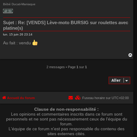
t
Bébé Ducati-Maniaque
Sujet :
Re: [VENDS] Lève-moto BURSIG sur roulettes avec
platine(s)
lun. 15 juin 26 23:14
Au fait : vendu
H
a
u
2 messages • Page
1
sur
1
t
Aller
Accueil du forum
Fuseau horaire sur
UTC+02:00
Clause de non-responsabilité :
Les opinions et commentaires inscrits dans ce forum sont
personnels et ne sont pas nécessairement ceux de l'équipe du
forum.
L'équipe de ce forum n'est pas responsable du contenu des
sites externes cités.