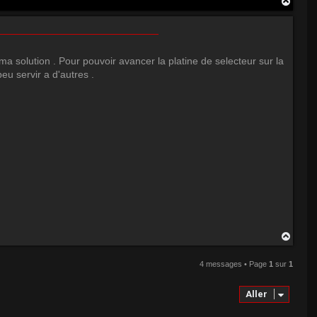
H
a
u
t
e ma solution . Pour pouvoir avancer la platine de selecteur sur la
eu servir a d'autres .
H
a
u
4 messages • Page
1
sur
1
t
Aller