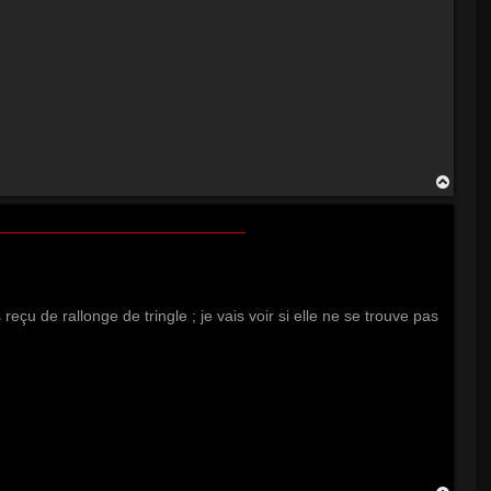
H
a
u
t
 reçu de rallonge de tringle ; je vais voir si elle ne se trouve pas