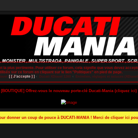
t la plus pertinente. Pour utiliser ce forum, cela signifie que vous devez accepte
lisés sur ce forum en cliquant sur le lien "Politiques" en pied de page.
[ [ J’accepte ] ]
vel 1260 / Diavel V4)
Ducati XDiavel 1260
Entretien, réglages et astuces (XDiavel
 [BOUTIQUE] Offrez-vous le nouveau porte-clé Ducati-Mania (cliquez ici)
r donner un coup de pouce à DUCATI-MANIA ! Merci de cliquer ici pour