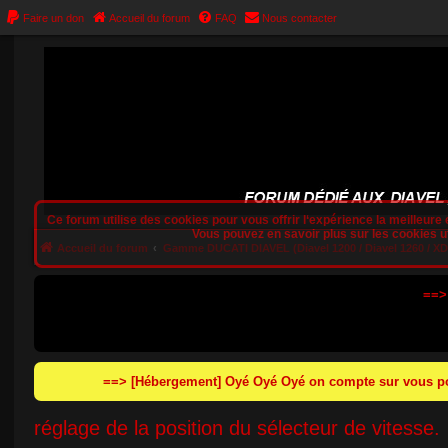
Faire un don
Accueil du forum
FAQ
Nous contacter
Ce forum utilise des cookies pour vous offrir l‘expérience la meilleure e
Vous pouvez en savoir plus sur les cookies uti
Accueil du forum
Gamme DUCATI DIAVEL (Diavel 1200 / Diavel 1260 / XDia
==>
==> [Hébergement] Oyé Oyé Oyé on compte sur vous pou
réglage de la position du sélecteur de vitesse.