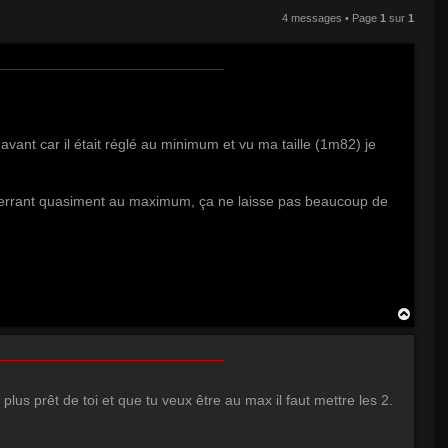
4 messages • Page
1
sur
1
 avant car il était réglé au minimum et vu ma taille (1m82) je
esserrant quasiment au maximum, ça ne laisse pas beaucoup de
H
a
u
t
 plus prêt de toi et que tu veux être au max il faut mettre les 2.