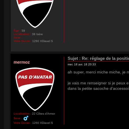
Âge :
59
Localisation :
38 Isère
Sexe :
Votre Ducati :
1260 XDiavel S
Sujet :
Re: réglage de la positi
mermoz
mer. 18 avr. 18 20:33
ah super, merci miche miche, je m
je vais me renseigner si je peux en
dans la petite sacoche d'accessoi
Localisation :
22 Côtes d'Armor
Sexe :
Votre Ducati :
1260 XDiavel S