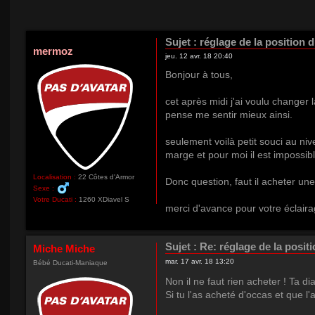
Sujet :
réglage de la position d
mermoz
jeu. 12 avr. 18 20:40
Bonjour à tous,
cet après midi j'ai voulu changer 
pense me sentir mieux ainsi.
seulement voilà petit souci au n
marge et pour moi il est impossible
Localisation :
22 Côtes d'Armor
Donc question, faut il acheter une 
Sexe :
Votre Ducati :
1260 XDiavel S
merci d'avance pour votre éclaira
Sujet :
Re: réglage de la positi
Miche Miche
mar. 17 avr. 18 13:20
Bébé Ducati-Maniaque
Non il ne faut rien acheter ! Ta d
Si tu l'as acheté d'occas et que l