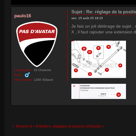
Sujet :
Re: réglage de la positi
paulo16
ven. 15 août 25 18:15
Je fais un joli détérage de sujet ,
X , il faut rajouter une extension 
Localisation :
16 Charente
Sexe :
Votre Ducati :
1260 XDiavel
Revenir à « Entretien, réglages et astuces (XDiavel) »