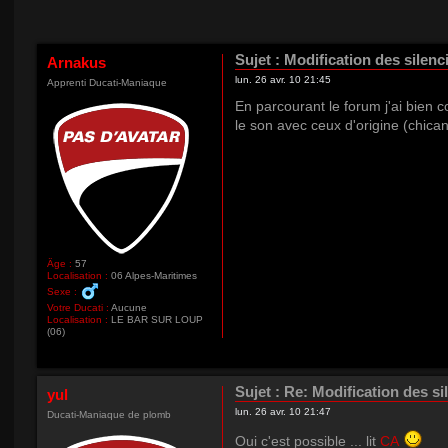
Sujet :
Modification des silenc
Arnakus
lun. 26 avr. 10 21:45
Apprenti Ducati-Maniaque
En parcourant le forum j'ai bien 
le son avec ceux d'origine (chica
Âge :
57
Localisation :
06 Alpes-Maritimes
Sexe :
Votre Ducati :
Aucune
Localisation :
LE BAR SUR LOUP
(06)
Sujet :
Re: Modification des si
yul
lun. 26 avr. 10 21:47
Ducati-Maniaque de plomb
Oui c'est possible ... lit
CA