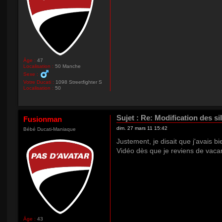
Âge :
47
Localisation :
50 Manche
Sexe :
Votre Ducati :
1098 Streetfighter S
Localisation :
50
Sujet :
Re: Modification des si
Fusionman
dim. 27 mars 11 15:42
Bébé Ducati-Maniaque
Justement, je disait que j'avais bi
Vidéo dès que je reviens de vaca
Âge :
43