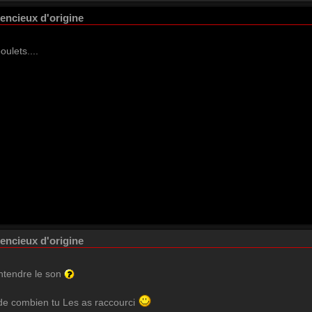
lencieux d'origine
oulets....
lencieux d'origine
entendre le son
r de combien tu Les as raccourci