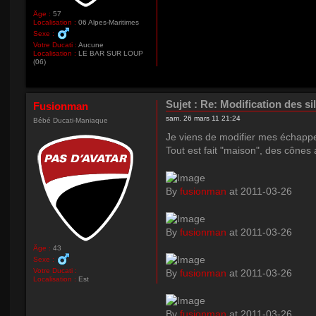
Âge :
57
Localisation :
06 Alpes-Maritimes
Sexe :
Votre Ducati :
Aucune
Localisation :
LE BAR SUR LOUP
(06)
Sujet :
Re: Modification des si
Fusionman
sam. 26 mars 11 21:24
Bébé Ducati-Maniaque
Je viens de modifier mes échappe
Tout est fait "maison", des cônes 
By
fusionman
at 2011-03-26
By
fusionman
at 2011-03-26
Âge :
43
Sexe :
Votre Ducati :
By
fusionman
at 2011-03-26
Localisation :
Est
By
fusionman
at 2011-03-26