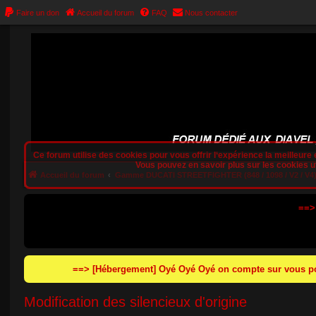
Faire un don
Accueil du forum
FAQ
Nous contacter
Ce forum utilise des cookies pour vous offrir l‘expérience la meilleure e
Vous pouvez en savoir plus sur les cookies uti
Accueil du forum
Gamme DUCATI STREETFIGHTER (848 / 1098 / V2 / V4
==>
==> [Hébergement] Oyé Oyé Oyé on compte sur vous pou
Modification des silencieux d'origine