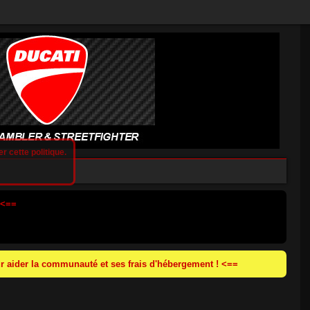
r cette politique.
 <==
 aider la communauté et ses frais d'hébergement ! <==