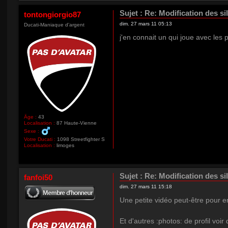
Sujet :
Re: Modification des si
tontongiorgio87
dim. 27 mars 11 05:13
Ducati-Maniaque d'argent
j'en connait un qui joue avec les p
Âge :
43
Localisation :
87 Haute-Vienne
Sexe :
Votre Ducati :
1098 Streetfighter S
Localisation :
limoges
Sujet :
Re: Modification des si
fanfoi50
dim. 27 mars 11 15:18
Une petite vidéo peut-être pour 
Et d'autres :photos: de profil voi