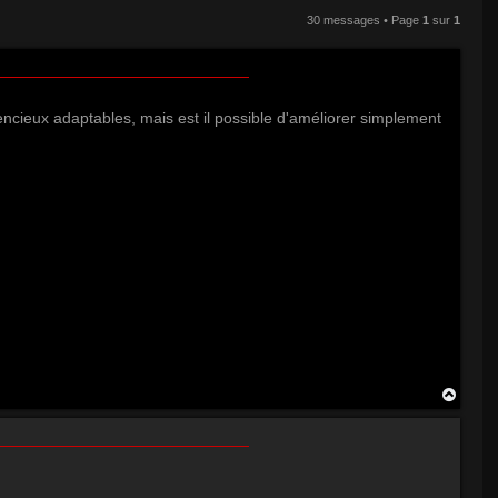
30 messages • Page
1
sur
1
encieux adaptables, mais est il possible d'améliorer simplement
H
a
u
t