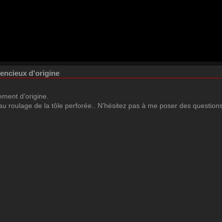
lencieux d'origine
ment d'origine.
au roulage de la tôle perforée.. N'hésitez pas à me poser des questions