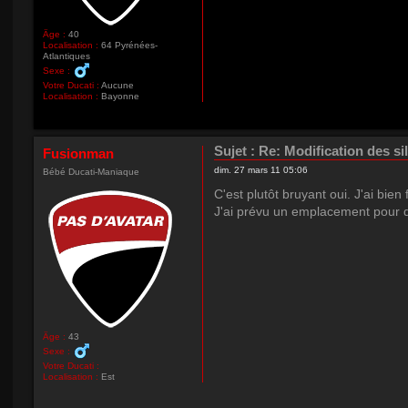
Âge :
40
Localisation :
64 Pyrénées-
Atlantiques
Sexe :
Votre Ducati :
Aucune
Localisation :
Bayonne
Sujet :
Re: Modification des si
Fusionman
dim. 27 mars 11 05:06
Bébé Ducati-Maniaque
C'est plutôt bruyant oui. J'ai bien 
J'ai prévu un emplacement pour de
Âge :
43
Sexe :
Votre Ducati :
Localisation :
Est