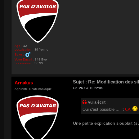
Âge :
42
Localisation :
89 Yonne
Sexe :
Votre Ducati :
848 Evo
Localisation :
SENS
Sujet :
Re: Modification des si
Arnakus
lun. 26 avr. 10 22:06
Apprenti Ducati-Maniaque
yul a écrit :
Oui c'est possible ... lit
CA
Une petite explication siouplait 