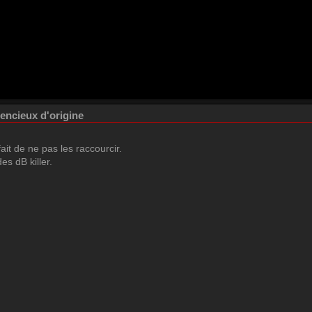
lencieux d'origine
fait de ne pas les raccourcir.
s dB killer.