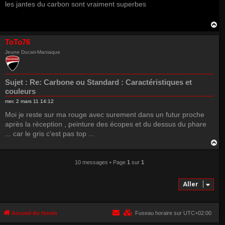
les jantes du carbon sont vraiment superbes
H
a
u
ToTo76
t
Jeune Ducati-Maniaque
Sujet :
Re: Carbone ou Standard : Caractéristiques et
couleurs
mer. 2 mars 11 14:12
Moi je reste sur ma rouge avec surement dans un futur proche
après la réception , peinture des écopes et du dessus du phare
... car le gris c'est pas top ...
H
a
u
10 messages • Page
1
sur
1
t
Aller
Accueil du forum
Fuseau horaire sur
UTC+02:00