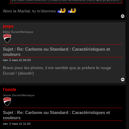
Alors la Martial, tu m'étonnes
H
a
u
jeeps
t
Bébé Ducati-Maniaque
Sujet :
Re: Carbone ou Standard : Caractéristiques et
couleurs
mer. 2 mars 11 04:33
Bravo pour les photos, il me semble que je prefere le rouge
Ducati ! (désolé!)
H
a
u
l'oncle
t
Jeune Ducati-Maniaque
Sujet :
Re: Carbone ou Standard : Caractéristiques et
couleurs
mer. 2 mars 11 11:20