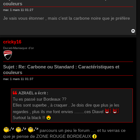
couleurs
mar. 1 mars 11 01:27
Je vais vous étonner , mais c'est la carbone noire que je préfère
H
a
u
cricky16
t
Ducati-Maniaque d'or
Sujet :
Re: Carbone ou Standard : Caractéristiques et
couleurs
mar. 1 mars 11 01:37
AZRAËL a écrit :
Tu es passé sur Bordeaux ??
Elles sont superbe , à craquer . Je dois dire que plus je les
regardes , plus ils me font envies ........ces Diavel
Surtout la black !!
parcours un peu le forum .... et tu verras ce
que je pense de ZONE ROUGE BORDEAUX