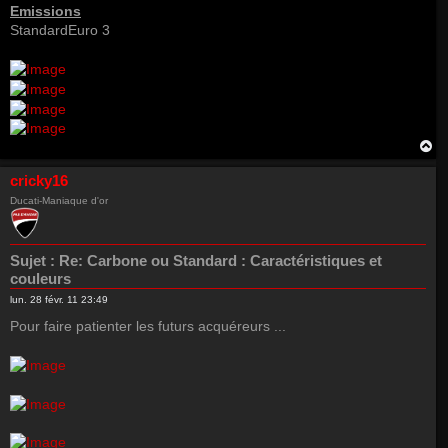
Emissions
StandardEuro 3
H
a
u
cricky16
t
Ducati-Maniaque d'or
Sujet :
Re: Carbone ou Standard : Caractéristiques et
couleurs
lun. 28 févr. 11 23:49
Pour faire patienter les futurs acquéreurs ...