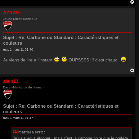
H
a
u
AZRAËL
t
Jeune Ducati-Maniaque
Sujet :
Re: Carbone ou Standard : Caractéristiques et
couleurs
mar. 1 mars 11 01:40
Je viens de lire a l'instant
OUPSSSS !!! c'est chaud
H
a
u
alain13
t
Ducati-Maniaque de diamant
Sujet :
Re: Carbone ou Standard : Caractéristiques et
couleurs
mar. 1 mars 11 01:47
martial a écrit :
Je vais vous étonner , mais c'est la carbone noire que je préfère