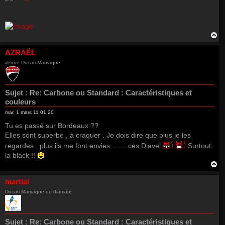
H
a
u
AZRAËL
t
Jeune Ducati-Maniaque
Sujet :
Re: Carbone ou Standard : Caractéristiques et
couleurs
mar. 1 mars 11 01:20
Tu es passé sur Bordeaux ??
Elles sont superbe , à craquer . Je dois dire que plus je les
regardes , plus ils me font envies ........ces Diavel
Surtout
la black !!
H
a
u
martial
t
Ducati-Maniaque de diamant
Sujet :
Re: Carbone ou Standard : Caractéristiques et