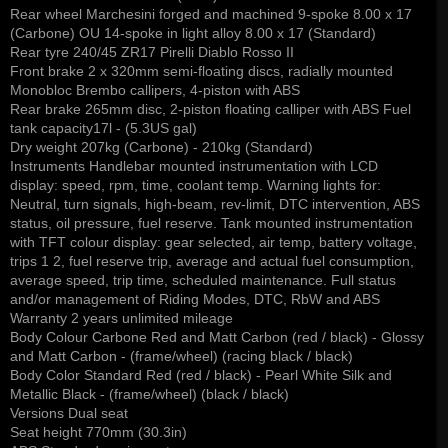
Rear wheel Marchesini forged and machined 9-spoke 8.00 x 17
(Carbone) OU 14-spoke in light alloy 8.00 x 17 (Standard)
Rear tyre 240/45 ZR17 Pirelli Diablo Rosso II
Front brake 2 x 320mm semi-floating discs, radially mounted
Monobloc Brembo callipers, 4-piston with ABS
Rear brake 265mm disc, 2-piston floating calliper with ABS Fuel
tank capacity17l - (5.3US gal)
Dry weight 207kg (Carbone) - 210kg (Standard)
Instruments Handlebar mounted instrumentation with LCD
display: speed, rpm, time, coolant temp. Warning lights for:
Neutral, turn signals, high-beam, rev-limit, DTC intervention, ABS
status, oil pressure, fuel reserve. Tank mounted instrumentation
with TFT colour display: gear selected, air temp, battery voltage,
trips 1 2, fuel reserve trip, average and actual fuel consumption,
average speed, trip time, scheduled maintenance. Full status
and/or management of Riding Modes, DTC, RbW and ABS
Warranty 2 years unlimited mileage
Body Colour Carbone Red and Matt Carbon (red / black) - Glossy
and Matt Carbon - (frame/wheel) (racing black / black)
Body Color Standard Red (red / black) - Pearl White Silk and
Metallic Black - (frame/wheel) (black / black)
Versions Dual seat
Seat height 770mm (30.3in)