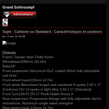
Grand Schtroumpf
Sujet :
Carbone ou Standard : Caractéristiques et couleurs
jeu. 4 nov. 10 16:48
Chassis
Frame Tubular steel Trellis frame
Wheelbase1590mm (62.6in)
Rake28°
Front suspension Marzocchi DLC coated 50mm fully adjustable
usd forks
Front wheel travel120mm (4.7in)
Front whee lMarchesini forged and machined 9-spoke 3.50 x 17
(Carbone) OU 14-spoke in light alloy 3.50 x 17 (Standard)
Front Tyre120/70 ZR 17 Pirelli Diablo Rosso II
Rear suspension Progressive linkage with fully adjustable Sachs
monoshock. Aluminium single-sided swingarm
Rear wheel travel 120mm (4.7in)