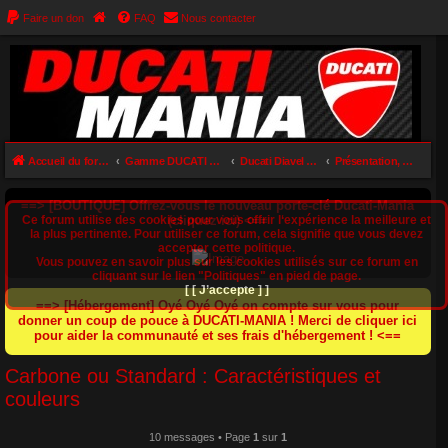
Faire un don
FAQ
Nous contacter
Accueil du forum
Gamme DUCATI DIAVEL (Diavel 1200 / Diavel 1260 / XDiavel 1260 / Diavel V4)
Ducati Diavel 1200
Présentation, avis, essais et infos (Diavel)
==> [BOUTIQUE] Offrez-vous le nouveau porte-clé Ducati-Mania
Ce forum utilise des cookies pour vous offrir l‘expérience la meilleure et
(cliquez ici) <==
la plus pertinente. Pour utiliser ce forum, cela signifie que vous devez
accepter cette politique.
Vous pouvez en savoir plus sur les cookies utilisés sur ce forum en
cliquant sur le lien "Politiques" en pied de page.
[ [ J’accepte ] ]
==> [Hébergement] Oyé Oyé Oyé on compte sur vous pour
donner un coup de pouce à DUCATI-MANIA ! Merci de cliquer ici
pour aider la communauté et ses frais d'hébergement ! <==
Carbone ou Standard : Caractéristiques et
couleurs
10 messages • Page
1
sur
1