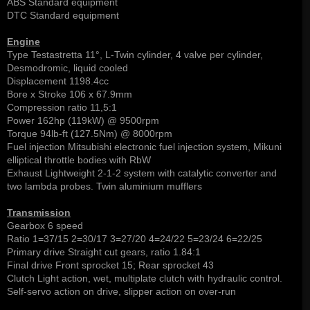
ABS Standard equipment
DTC Standard equipment
Engine
Type Testastretta 11°, L-Twin cylinder, 4 valve per cylinder,
Desmodromic, liquid cooled
Displacement 1198.4cc
Bore x Stroke 106 x 67.9mm
Compression ratio 11,5:1
Power 162hp (119kW) @ 9500rpm
Torque 94lb-ft (127.5Nm) @ 8000rpm
Fuel injection Mitsubishi electronic fuel injection system, Mikuni
elliptical throttle bodies with RbW
Exhaust Lightweight 2-1-2 system with catalytic converter and
two lambda probes. Twin aluminium mufflers
Transmission
Gearbox 6 speed
Ratio 1=37/15 2=30/17 3=27/20 4=24/22 5=23/24 6=22/25
Primary drive Straight cut gears, ratio 1.84:1
Final drive Front sprocket 15; Rear sprocket 43
Clutch Light action, wet, multiplate clutch with hydraulic control.
Self-servo action on drive, slipper action on over-run