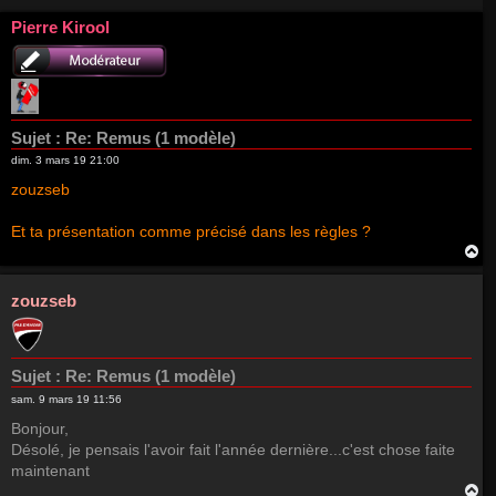
Pierre Kirool
Sujet :
Re: Remus (1 modèle)
dim. 3 mars 19 21:00
zouzseb
Et ta présentation comme précisé dans les règles ?
H
a
u
t
zouzseb
Sujet :
Re: Remus (1 modèle)
sam. 9 mars 19 11:56
Bonjour,
Désolé, je pensais l'avoir fait l'année dernière...c'est chose faite
maintenant
H