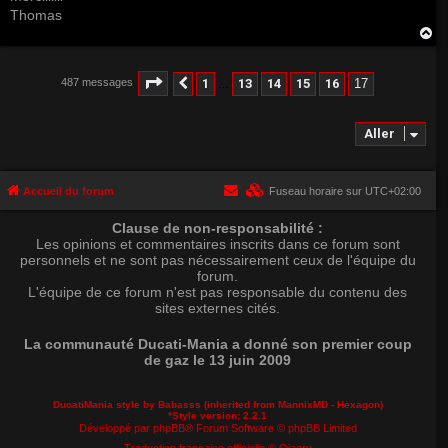
Thomas
H
a
u
t
Page
17
sur
17
1
13
14
15
16
17
487 messages
Précédent
…
Aller
Accueil du forum
Fuseau horaire sur
UTC+02:00
Clause de non-responsabilité :
Les opinions et commentaires inscrits dans ce forum sont
personnels et ne sont pas nécessairement ceux de l'équipe du
forum.
L'équipe de ce forum n'est pas responsable du contenu des
sites externes cités.
La communauté Ducati-Mania a donné son premier coup
de gaz le 13 juin 2009
DucatiMania style by Babasss (inherited from
MannixMD
- Hexagon)
*
Style version: 2.2.1
Développé par
phpBB
® Forum Software © phpBB Limited
Traduction française officielle
©
Qiaeru