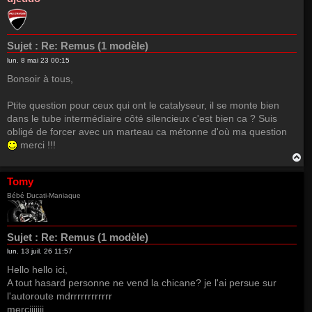
Sujet :
Re: Remus (1 modèle)
lun. 8 mai 23 00:15
Bonsoir à tous,
Ptite question pour ceux qui ont le catalyseur, il se monte bien
dans le tube intermédiaire côté silencieux c'est bien ca ? Suis
obligé de forcer avec un marteau ca métonne d'où ma question
merci !!!
H
a
u
Tomy
t
Bébé Ducati-Maniaque
Sujet :
Re: Remus (1 modèle)
lun. 13 juil. 26 11:57
Hello hello ici,
A tout hasard personne ne vend la chicane? je l'ai persue sur
l'autoroute mdrrrrrrrrrrrr
merciiiiiii