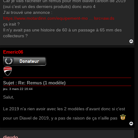
Car je vais racheter un remus pour mon diavel carbon de 2019
(oui c'est un des derniers produits) donc euro 4
J'ai trouvé une annonce :
https://www.motardinn.com/equipement-mo ... lsrc=aw.ds
ça irait ?
Il n'y avait pas une histoire de 60 à un passage à 65 mm des
collecteurs ?
H
a
u
Emeric06
t
Sujet :
Re: Remus (1 modèle)
jeu. 3 mars 22 16:44
Salut,
Le 2019 n'a rien avoir avec les 2 modèles d'avant donc si c'est
pour un Diavel de 2019, y a pas de raison de ça n'aille pas
H
a
u
t
djeudo