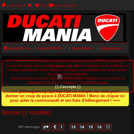
Faire un don
FAQ
Nous contacter
Accueil du forum
Gamme DUCATI DIAVEL (Diavel 1200 / Diavel 1260 / XDiavel 1260 / Diavel V4)
Ducati Diavel 1200
Echappements (Diavel)
==> [BOUTIQUE] Offrez-vous le nouveau porte-clé Ducati-Mania
Ce forum utilise des cookies pour vous offrir l‘expérience la meilleure et
(cliquez ici) <==
la plus pertinente. Pour utiliser ce forum, cela signifie que vous devez
accepter cette politique.
Vous pouvez en savoir plus sur les cookies utilisés sur ce forum en
cliquant sur le lien "Politiques" en pied de page.
[ [ J’accepte ] ]
==> [Hébergement] Oyé Oyé Oyé on compte sur vous pour
donner un coup de pouce à DUCATI-MANIA ! Merci de cliquer ici
pour aider la communauté et ses frais d'hébergement ! <==
Remus (1 modèle)
Page
17
sur
17
1
13
14
15
16
17
487 messages
Précédent
…