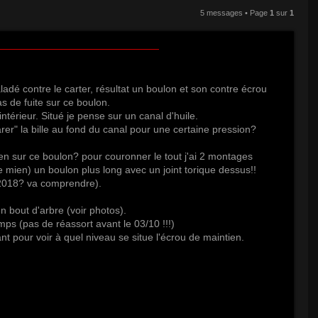
5 messages • Page
1
sur
1
adé contre le carter, résultat un boulon et son contre écrou
as de fuite sur ce boulon.
ntérieur. Situé je pense sur un canal d'huile.
tarer" la bille au fond du canal pour une certaine pression?
ien sur ce boulon? pour couronner le tout j'ai 2 montages
e mien) un boulon plus long avec un joint torique dessus!!
 2018? va comprendre).
n bout d'arbre (voir photos).
emps (pas de réassort avant le 03/10 !!!)
nt pour voir à quel niveau se situe l'écrou de maintien.