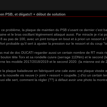
n PSB, et dégats!! + début de solution
r ce problème, la plaque de maintien du PSB s'usant ce dernier c'est bal
aine et le bras oscillant légèrement attaqué aussi. Par miracle je n'ai p
 au pas de 100, avec un joint torique en bout et à priori un ressort à l'i
 fort probable qu'il sert à ajuster la pression sur le ressort et du coup "
ser pas mal de doc DUCATI regarder aussi un certain nombre de RT mais r
 boulon tête Torx et sa rondelle cuivre (serrage 11DNm) et le second (l
erne les modèle 2017/2018/2019 et le second 2020. (la mienne est de
 de la plaque baladeuse en fabriquant une cale avec une plaque vissée e
e la nouvelle vis neuve (+ joint + ressort + coupelle..) d'ici un certain t
uoi elle sert, comment la régler (??) à défaut avoir une photo la montra