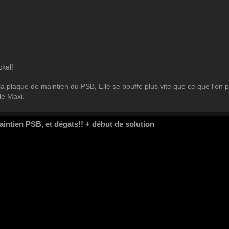
kel!
a plaque de maintien du PSB, Elle se bouffe plus vite que ce que l'on p
le Maxi.
ntien PSB, et dégats!! + début de solution