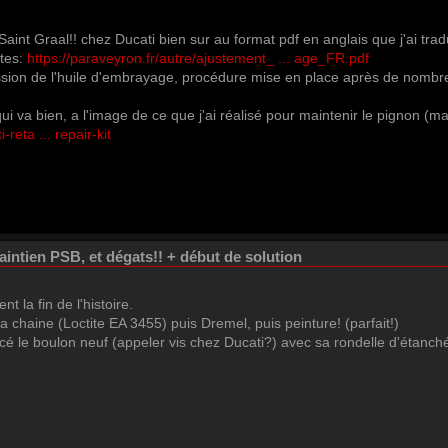
 Saint Graal!! chez Ducati bien sur au format pdf en anglais que j'ai tra
ites:
https://paraveyron.fr/autre/ajustement_ ... age_FR.pdf
ression de l'huile d'embrayage, procédure mise en place après de nombr
ui va bien, a l'image de ce que j'ai réalisé pour maintenir le pignon (ma
reta ... repair-kit
ntien PSB, et dégats!! + début de solution
nt la fin de l'histoire.
la chaine (Loctite EA 3455) puis Dremel, puis peinture! (parfait!)
lacé le boulon neuf (appeler vis chez Ducati?) avec sa rondelle d'étanch