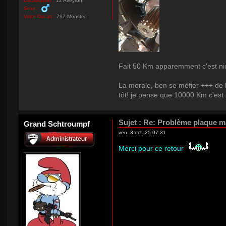
Localisation :
12 Aveyron
Sexe :
Votre Ducati :
797 Monster
Fait 50 Km apparemment c'est nic
La morale, ben se méfier +++ de l
tôt! je pense que 10000 Km c'est 
Sujet :
Re: Problème plaque mai
Grand Schtroumpf
ven. 3 oct. 25 07:31
Merci pour ce retour