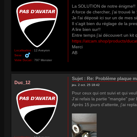
La SOLUTION de notre énigme!!
A force de chercher, j'ai trouvé le
Je l'ai déposè ici sur un de mes s
Il s'agit bien du réglage de la p
A lire bien sur!!
Entre temps j'ai découvert un kit q
https://atcam.shop/products/ducati-
Merci
Localisation :
12 Aveyron
AB
Sexe :
Votre Ducati :
797 Monster
Sujet :
Re: Problème plaque mai
Duc_12
jeu. 2 oct. 25 18:42
Pour ceux qui ont suivi et qui veule
J'ai refais la partie "mangée" par 
Après 15 jours d'attente, j'ai rep