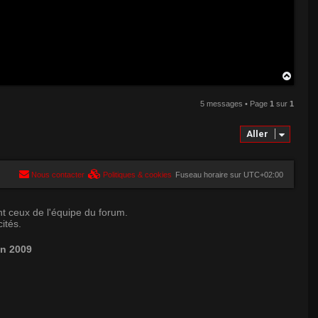
H
a
u
5 messages • Page
1
sur
1
t
Aller
Nous contacter
Politiques & cookies
Fuseau horaire sur
UTC+02:00
t ceux de l'équipe du forum.
ités.
in 2009