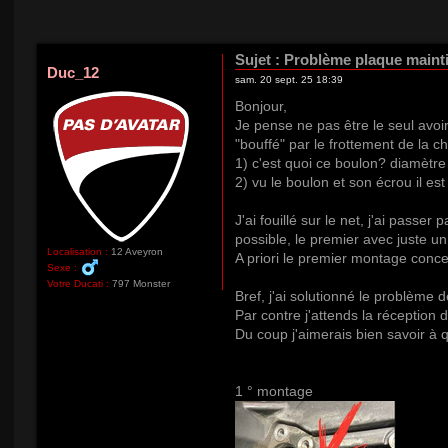
Sujet :
Problème plaque maintie
Duc_12
sam. 20 sept. 25 18:39
Bonjour,
Je pense ne pas être le seul avoi
"bouffé" par le frottement de la ch
1) c'est quoi ce boulon? diamètre 8
2) vu le boulon et son écrou il est
J'ai fouillé sur le net, j'ai pas
possible, le premier avec juste un
Localisation :
12 Aveyron
A priori le premier montage conc
Sexe :
Votre Ducati :
797 Monster
Bref, j'ai solutionné le problème
Par contre j'attends la réception d
Du coup j'aimerais bien savoir à q
1 ° montage