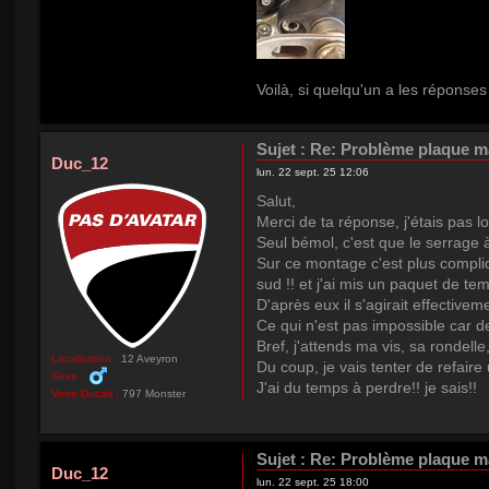
Voilà, si quelqu'un a les réponses 
Sujet :
Re: Problème plaque mai
Duc_12
lun. 22 sept. 25 12:06
Salut,
Merci de ta réponse, j'étais pas l
Seul bémol, c'est que le serrage 
Sur ce montage c'est plus compliq
sud !! et j'ai mis un paquet de te
D'après eux il s'agirait effective
Ce qui n'est pas impossible car d
Bref, j'attends ma vis, sa rondelle
Localisation :
12 Aveyron
Du coup, je vais tenter de refaire 
Sexe :
J'ai du temps à perdre!! je sais!!
Votre Ducati :
797 Monster
Sujet :
Re: Problème plaque mai
Duc_12
lun. 22 sept. 25 18:00