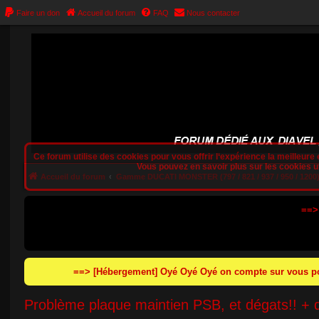
Faire un don
Accueil du forum
FAQ
Nous contacter
Ce forum utilise des cookies pour vous offrir l‘expérience la meilleure e
Vous pouvez en savoir plus sur les cookies uti
Accueil du forum
Gamme DUCATI MONSTER (797 / 821 / 937 / 950 / 1200
==>
==> [Hébergement] Oyé Oyé Oyé on compte sur vous pou
Problème plaque maintien PSB, et dégats!! + d