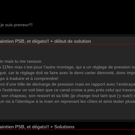
je suis preneur!!!
ntien PSB, et dégats!! + début de solution
oin mais tu me rassure.
à 11Nm max c'est pour l'autre montage, qui a un réglage de pression sur
ué, car le réglage doit se faire avec le demi carter démonté, donc imp
mps à traduire et à comprendre!
ment d'une bille de décharge de pression mais en rapport avec l'embraya
e l'extérieur on voit bien que ce canal croise a peu prés celui qui tra
, son chapeau, son ressort et sa bille (je change tout tant que j'y suis!)
un vis à l’identique à la main en reprenant les côtes et ainsi tester plus
ntien PSB, et dégats!! + Solutions