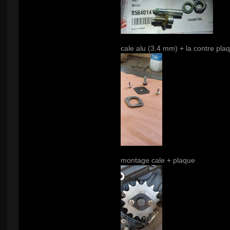
cale alu (3.4 mm) + la contre pla
montage cale + plaque