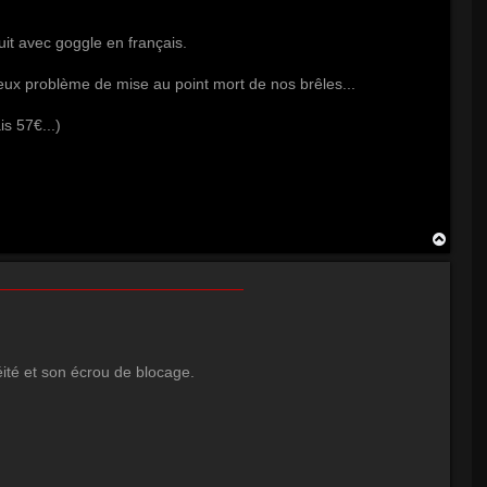
duit avec goggle en français.
eux problème de mise au point mort de nos brêles...
is 57€...)
H
a
u
t
éité et son écrou de blocage.