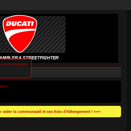
r cette politique.
 <==
 aider la communauté et ses frais d'hébergement ! <==