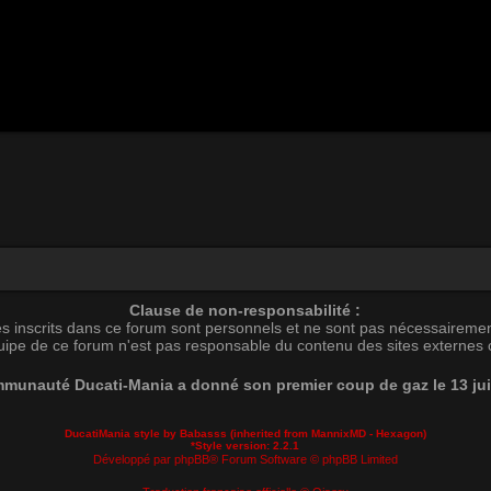
Clause de non-responsabilité :
s inscrits dans ce forum sont personnels et ne sont pas nécessairemen
uipe de ce forum n'est pas responsable du contenu des sites externes c
munauté Ducati-Mania a donné son premier coup de gaz le 13 ju
DucatiMania style by Babasss (inherited from
MannixMD
- Hexagon)
*
Style version: 2.2.1
Développé par
phpBB
® Forum Software © phpBB Limited