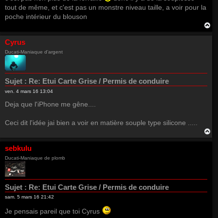
tout de même, et c'est pas un monstre niveau taille, a voir pour la
poche intérieur du blouson
H
a
u
Cyrus
t
Ducati-Maniaque d'argent
Sujet :
Re: Etui Carte Grise / Permis de conduire
ven. 4 mars 16 13:04
Deja que l'iPhone me gêne....
Ceci dit l'idée jai bien a voir en matière souple type silicone .....
H
a
u
sebkulu
t
Ducati-Maniaque de plomb
Sujet :
Re: Etui Carte Grise / Permis de conduire
sam. 5 mars 16 21:42
Je pensais pareil que toi Cyrus