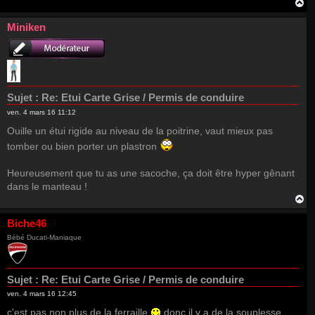
H
a
u
Miniken
t
Sujet :
Re: Etui Carte Grise / Permis de conduire
ven. 4 mars 16 11:12
Ouille un étui rigide au niveau de la poitrine, vaut mieux pas
tomber ou bien porter un plastron
Heureusement que tu as une sacoche, ça doit être hyper gênant
dans le manteau !
H
a
u
Biche46
t
Bébé Ducati-Maniaque
Sujet :
Re: Etui Carte Grise / Permis de conduire
ven. 4 mars 16 12:45
c'est pas non plus de la ferraille
donc il y a de la souplesse