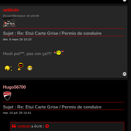
a
u
sebkulu
t
Ducati-Maniaque de plomb
Sujet :
Re: Etui Carte Grise / Permis de conduire
dim. 6 mars 16 10:10
Houh put***, pas con ça!!!!
H
a
u
t
Hugo56700
Sujet :
Re: Etui Carte Grise / Permis de conduire
mar. 14 juil. 26 14:41
sebkulu
a écrit :