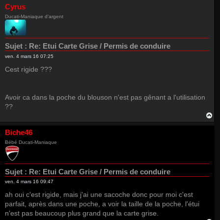
u
Cyrus
t
Ducati-Maniaque d'argent
Sujet :
Re: Etui Carte Grise / Permis de conduire
ven. 4 mars 16 07:25
Cest rigide ???
Avoir ca dans la poche du blouson n'est pas gênant a l'utilisation
??
H
a
u
Biche46
t
Bébé Ducati-Maniaque
Sujet :
Re: Etui Carte Grise / Permis de conduire
ven. 4 mars 16 09:47
ah oui c'est rigide, mais j'ai une sacoche donc pour moi c'est
parfait, après dans une poche, a voir la taille de la poche, l'étui
n'est pas beaucoup plus grand que la carte grise.