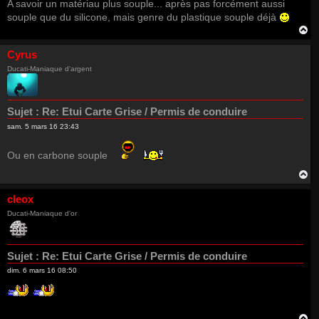
A savoir un matériau plus souple... après pas forcément aussi
souple que du silicone, mais genre du plastique souple déjà
H
a
u
Cyrus
t
Ducati-Maniaque d'argent
Sujet :
Re: Etui Carte Grise / Permis de conduire
sam. 5 mars 16 23:43
Ou en carbone souple
H
a
u
cleox
t
Ducati-Maniaque d'or
Sujet :
Re: Etui Carte Grise / Permis de conduire
dim. 6 mars 16 08:50
H