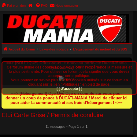
Faire un don
FAQ
Nous contacter
Accueil du forum
La vie des motards
L'équipement du motard et du SDS
==> [BOUTIQUE] Offrez-vous le nouveau porte-clé Ducati-Mania
Ce forum utilise des cookies pour vous offrir l‘expérience la meilleure et
(cliquez ici) <==
la plus pertinente. Pour utiliser ce forum, cela signifie que vous devez
accepter cette politique.
Vous pouvez en savoir plus sur les cookies utilisés sur ce forum en
cliquant sur le lien "Politiques" en pied de page.
[ [ J’accepte ] ]
==> [Hébergement] Oyé Oyé Oyé on compte sur vous pour
donner un coup de pouce à DUCATI-MANIA ! Merci de cliquer ici
pour aider la communauté et ses frais d'hébergement ! <==
Etui Carte Grise / Permis de conduire
11 messages • Page
1
sur
1