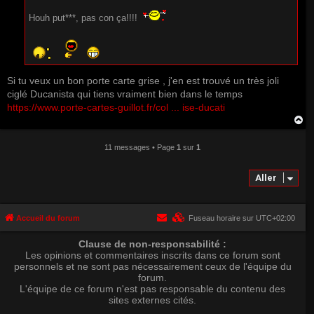
Houh put***, pas con ça!!!!
Si tu veux un bon porte carte grise , j'en est trouvé un très joli
ciglé Ducanista qui tiens vraiment bien dans le temps
https://www.porte-cartes-guillot.fr/col ... ise-ducati
H
a
u
11 messages • Page
1
sur
1
t
Aller
Accueil du forum
Fuseau horaire sur
UTC+02:00
Clause de non-responsabilité :
Les opinions et commentaires inscrits dans ce forum sont
personnels et ne sont pas nécessairement ceux de l'équipe du
forum.
L'équipe de ce forum n'est pas responsable du contenu des
sites externes cités.