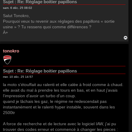
Sujet :
Re: Réglage boitier papillons
sam. 6 déc. 25 08:02
Salut Tonokro,
Pourquoi veux tu revenir aux réglages des papillons « sortie
usine » ? Tu ressens quoi comme différences ?
À+
H
a
u
t
tonokro
Sujet :
Re: Réglage boitier papillons
mer. 10 déc. 25 14:57
la moto s'étouffait au ralenti et elle calée à froid comme à chaud.
elle avait du mal à prendre les tours en bas, et en haut j'avais
l'impression d'avoir un turbo d'un coup.
quand je lâchais les gaz, le régime ne redescendait pas
instantanément et le ralenti hyper instable, souvent dans les
2500tr
A force de recherche et de lecture avec le logiciel IAW, j'ai pu
trouver des codes erreur et commencé à changer les pieces :