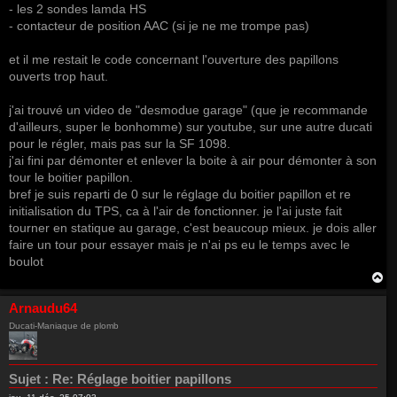
- les 2 sondes lamda HS
- contacteur de position AAC (si je ne me trompe pas)
et il me restait le code concernant l'ouverture des papillons
ouverts trop haut.
j'ai trouvé un video de "desmodue garage" (que je recommande
d'ailleurs, super le bonhomme) sur youtube, sur une autre ducati
pour le régler, mais pas sur la SF 1098.
j'ai fini par démonter et enlever la boite à air pour démonter à son
tour le boitier papillon.
bref je suis reparti de 0 sur le réglage du boitier papillon et re
initialisation du TPS, ca à l'air de fonctionner. je l'ai juste fait
tourner en statique au garage, c'est beaucoup mieux. je dois aller
faire un tour pour essayer mais je n'ai ps eu le temps avec le
boulot
H
a
u
Arnaudu64
t
Ducati-Maniaque de plomb
Sujet :
Re: Réglage boitier papillons