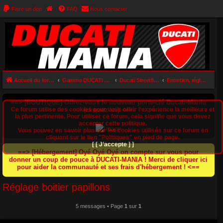
Faire un don
FAQ
Nous contacter
Accueil du forum
Gamme DUCATI STREETFIGHTER (848 / 1098 / V2 / V4)
Ducati Streetfighter 1098
Entretien, réglages et astuces (SF1098)
==> [BOUTIQUE] Offrez-vous le nouveau porte-clé Ducati-Mania
Ce forum utilise des cookies pour vous offrir l‘expérience la meilleure et
(cliquez ici) <==
la plus pertinente. Pour utiliser ce forum, cela signifie que vous devez
accepter cette politique.
Vous pouvez en savoir plus sur les cookies utilisés sur ce forum en
cliquant sur le lien "Politiques" en pied de page.
[ [ J’accepte ] ]
==> [Hébergement] Oyé Oyé Oyé on compte sur vous pour
donner un coup de pouce à DUCATI-MANIA ! Merci de cliquer ici
pour aider la communauté et ses frais d'hébergement ! <==
Réglage boitier papillons
5 messages • Page
1
sur
1