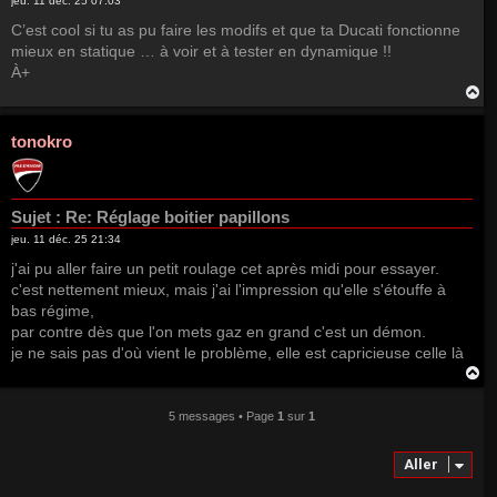
jeu. 11 déc. 25 07:03
C’est cool si tu as pu faire les modifs et que ta Ducati fonctionne
mieux en statique … à voir et à tester en dynamique !!
À+
H
a
u
t
tonokro
Sujet :
Re: Réglage boitier papillons
jeu. 11 déc. 25 21:34
j'ai pu aller faire un petit roulage cet après midi pour essayer.
c'est nettement mieux, mais j'ai l'impression qu'elle s'étouffe à
bas régime,
par contre dès que l'on mets gaz en grand c'est un démon.
je ne sais pas d'où vient le problème, elle est capricieuse celle là
H
a
u
5 messages • Page
1
sur
1
t
Aller