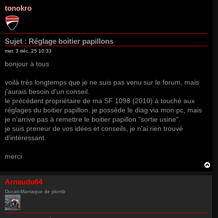
tonokro
Sujet :
Réglage boitier papillons
mer. 3 déc. 25 10:33
bonjour à tous
voilà très longtemps que je ne suis pas venu sur le forum, mais
j'aurais besoin d'un conseil.
le précèdent propriétaire de ma SF 1098 (2010) à touché aux
réglages du boitier papillon. je possède le diag via mon pc, mais
je n'arrive pas à remettre le boitier papillon "sortie usine".
je suis preneur de vos idées et conseils, je n'ai rien trouvé
d'intéressant.
merci
H
a
u
Arnaudu64
t
Ducati-Maniaque de plomb