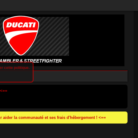
r cette politique.
 <==
 aider la communauté et ses frais d'hébergement ! <==