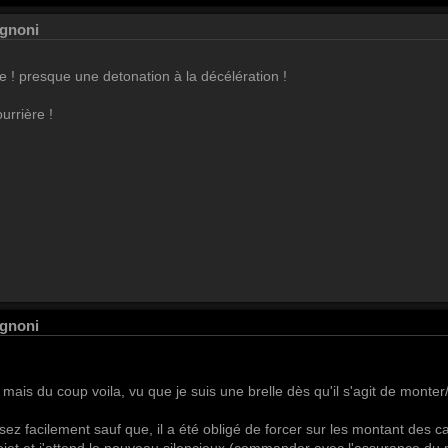
ignoni
e ! presque une detonation à la décélération !
urrière !
ignoni
 mais du coup voila, vu que je suis une brelle dès qu'il s'agit de monte
ez facilement sauf que, il a été obligé de forcer sur les montant des ca