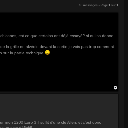
10 messages • Page
1
sur
1
les chicanes, est ce que certains ont déjà essayé? si oui sa donne
e la grille en alvéole devant la sortie je vois pas trop comment
fo sur la partie technique
H
a
u
t
 mon 1200 Euro 3 il suffit d'une clé Allen, et c'est donc
 un acte définitif...