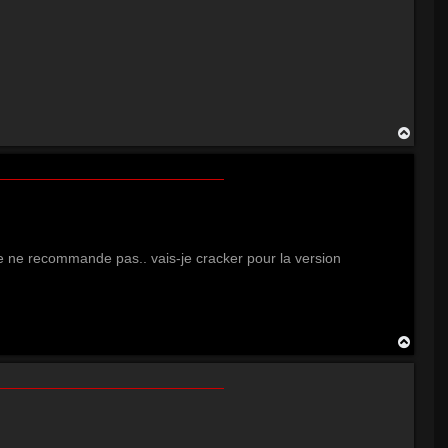
H
a
u
t
 je ne recommande pas.. vais-je cracker pour la version
H
a
u
t