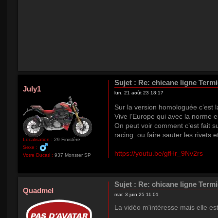
Sujet :
Re: chicane ligne Term
July1
lun. 21 août 23 18:17
Sur la version homologuée c’est l
Vive l’Europe qui avec la norme e
On peut voir comment c’est fait su
racing..ou faire sauter les rivets 
Localisation :
29 Finistère
Sexe :
https://youtu.be/gfHr_9Nv2rs
Votre Ducati :
937 Monster SP
Sujet :
Re: chicane ligne Term
Quadmel
mar. 3 juin 25 11:01
La vidéo m'intéresse mais elle est