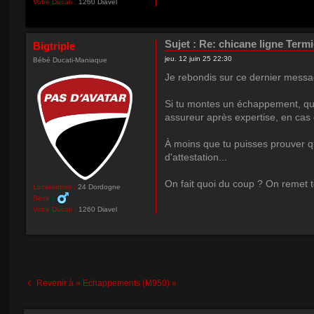
Votre Ducati :
1260 Diavel
Sujet :
Re: chicane ligne Term
Bigtriple
jeu. 12 juin 25 22:30
Bébé Ducati-Maniaque
Je rebondis sur ce dernier messag
Si tu montes un échappement, qui 
assureur après expertise, en cas d
À moins que tu puisses prouver que
d'attestation...
On fait quoi du coup ? On remet 
Localisation :
24 Dordogne
Sexe :
Votre Ducati :
1260 Diavel
Revenir à « Echappements (M950) »