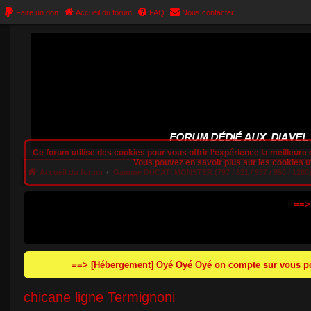
Faire un don
Accueil du forum
FAQ
Nous contacter
Ce forum utilise des cookies pour vous offrir l‘expérience la meilleure e
Vous pouvez en savoir plus sur les cookies uti
Accueil du forum
Gamme DUCATI MONSTER (797 / 821 / 937 / 950 / 1200
==>
==> [Hébergement] Oyé Oyé Oyé on compte sur vous pou
chicane ligne Termignoni