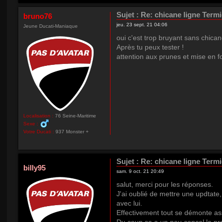
Sujet :
Re: chicane ligne Term
bruno76
jeu. 23 sept. 21 04:06
Jeune Ducati-Maniaque
oui c'est trop bruyant sans chican
Après tu peux tester !
attention aux prunes et mise en fo
Localisation :
76 Seine-Maritime
Sexe :
Votre Ducati :
937 Monster +
Sujet :
Re: chicane ligne Term
billy95
sam. 9 oct. 21 20:49
salut, merci pour les réponses.
J'ai oublié de mettre une updtate,
avec lui.
Effectivement tout se démonte ass