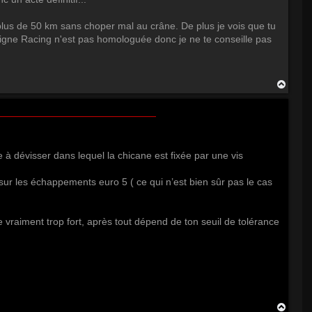
plus de 50 km sans choper mal au crâne. De plus je vois que tu
 ligne Racing n'est pas homologuée donc je ne te conseille pas
H
a
u
t
e à dévisser dans lequel la chicane est fixée par une vis
 sur les échappements euro 5 ( ce qui n’est bien sûr pas le cas
 vraiment trop fort, après tout dépend de ton seuil de tolérance
H