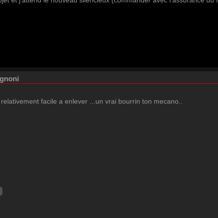
jet et j'attend le nouveau silencieux (commander avec l'assurance du m
ignoni
r relativement facile a enlever ...un vrai bourrin ton mecano..