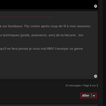
H
a
u
t
ée sur bordeaux. Par contre après coup de fil à mon assureur.
s techniques (poids, puissance, son) de ta bécane , ton
se qu'il ne fera jamais je vous mal AMV t'envoyer ce genre
H
a
u
10 messages • Page
1
sur
1
t
Aller