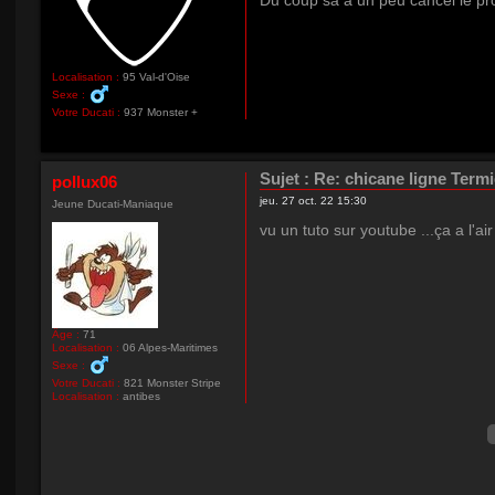
Du coup sa a un peu cancel le pro
Localisation :
95 Val-d'Oise
Sexe :
Votre Ducati :
937 Monster +
Sujet :
Re: chicane ligne Term
pollux06
jeu. 27 oct. 22 15:30
Jeune Ducati-Maniaque
vu un tuto sur youtube ...ça a l'ai
Âge :
71
Localisation :
06 Alpes-Maritimes
Sexe :
Votre Ducati :
821 Monster Stripe
Localisation :
antibes