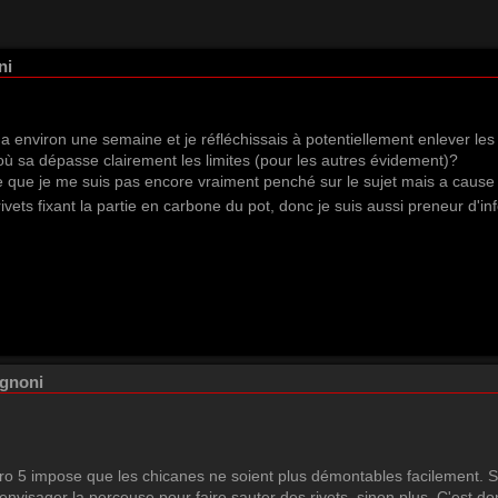
ni
 il y a environ une semaine et je réfléchissais à potentiellement enlever 
 où sa dépasse clairement les limites (pour les autres évidement)?
e que je me suis pas encore vraiment penché sur le sujet mais a cause d
ivets fixant la partie en carbone du pot, donc je suis aussi preneur d'in
ignoni
ro 5 impose que les chicanes ne soient plus démontables facilement. Sur
 envisager la perceuse pour faire sauter des rivets, sinon plus. C'est donc