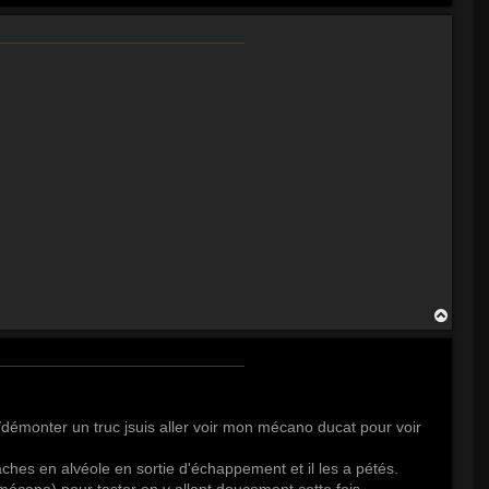
a
u
t
H
a
u
t
r/démonter un truc jsuis aller voir mon mécano ducat pour voir
ches en alvéole en sortie d'échappement et il les a pétés.