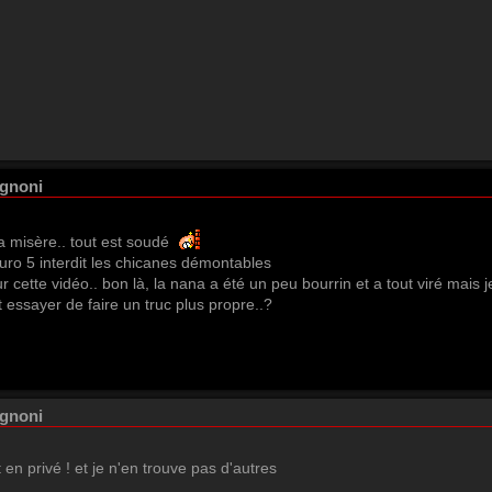
ignoni
a misère.. tout est soudé
uro 5 interdit les chicanes démontables
r cette vidéo.. bon là, la nana a été un peu bourrin et a tout viré mais
et essayer de faire un truc plus propre..?
ignoni
 en privé ! et je n'en trouve pas d'autres