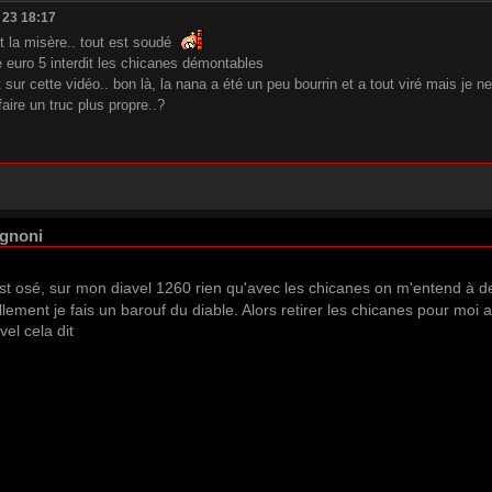
t 23 18:17
t la misère.. tout est soudé
 euro 5 interdit les chicanes démontables
sur cette vidéo.. bon là, la nana a été un peu bourrin et a tout viré mais je n
faire un truc plus propre..?
ignoni
'est osé, sur mon diavel 1260 rien qu'avec les chicanes on m'entend à
lement je fais un barouf du diable. Alors retirer les chicanes pour moi
el cela dit