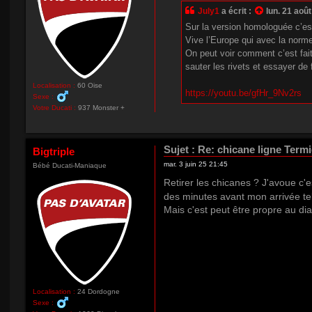
July1
a écrit :
lun. 21 aoû
Sur la version homologuée c’es
Vive l’Europe qui avec la norme
On peut voir comment c’est fait 
sauter les rivets et essayer de 
Localisation :
60 Oise
https://youtu.be/gfHr_9Nv2rs
Sexe :
Votre Ducati :
937 Monster +
Sujet :
Re: chicane ligne Term
Bigtriple
mar. 3 juin 25 21:45
Bébé Ducati-Maniaque
Retirer les chicanes ? J'avoue c
des minutes avant mon arrivée tel
Mais c'est peut être propre au diav
Localisation :
24 Dordogne
Sexe :