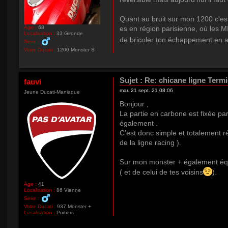
Quant au bruit sur mon 1200 c'est
Âge :
68
es en région parisienne, où les M
Localisation :
33 Gironde
de bricoler ton échappement en att
Sexe :
Votre Ducati :
1200 Monster S
Sujet :
Re: chicane ligne Term
fauvi
mar. 21 sept. 21 08:06
Jeune Ducati-Maniaque
Bonjour ,
La partie en carbone est fixée par
également .
C’est donc simple et totalement r
de la ligne racing ).
Sur mon monster + également équip
( et de celui de tes voisins
).
Âge :
41
Localisation :
86 Vienne
Sexe :
Votre Ducati :
937 Monster +
Localisation :
Poitiers