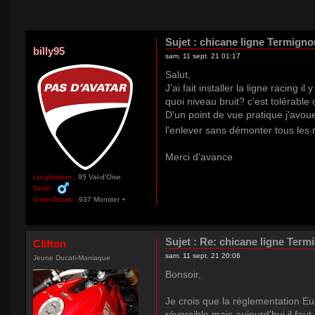
Sujet :
chicane ligne Termigno
billy95
sam. 11 sept. 21 01:17
Salut,
J'ai fait installer la ligne racing
quoi niveau bruit? c'est tolérable
D'un point de vue pratique j'avou
l'enlever sans démonter tous les r
Merci d'avance
Localisation :
95 Val-d'Oise
Sexe :
Votre Ducati :
937 Monster +
Sujet :
Re: chicane ligne Term
Clifton
sam. 11 sept. 21 20:06
Jeune Ducati-Maniaque
Bonsoir,
Je crois que la réglementation Eu
réversible mais aujourd'hui il faut