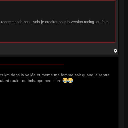
e recommande pas.. vais-je cracker pour la version racing..ou faire
H
a
u
t
 des km dans la vallée et même ma femme sait quand je rentre
 autant rouler en échappement libre