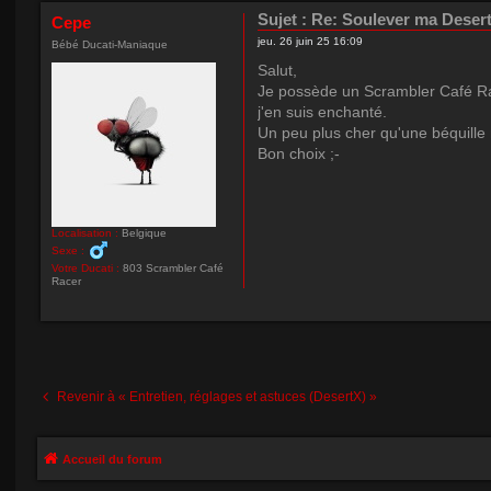
Sujet :
Re: Soulever ma Deser
Cepe
jeu. 26 juin 25 16:09
Bébé Ducati-Maniaque
Salut,
Je possède un Scrambler Café Race
j'en suis enchanté.
Un peu plus cher qu'une béquille
Bon choix ;-
Localisation :
Belgique
Sexe :
Votre Ducati :
803 Scrambler Café
Racer
Revenir à « Entretien, réglages et astuces (DesertX) »
Accueil du forum