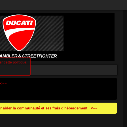
r cette politique.
 <==
 aider la communauté et ses frais d'hébergement ! <==