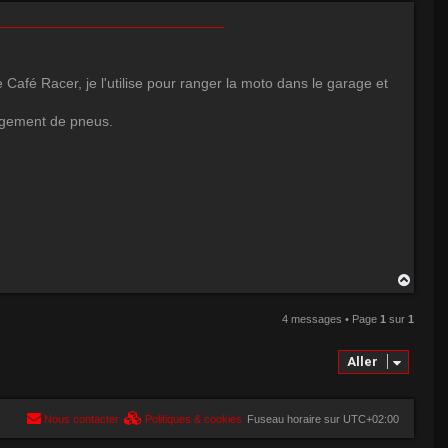
u
t
afé Racer, je l'utilise pour ranger la moto dans le garage et
angement de pneus.
H
a
u
4 messages • Page
1
sur
1
t
Aller
Nous contacter
Politiques & cookies
Fuseau horaire sur
UTC+02:00