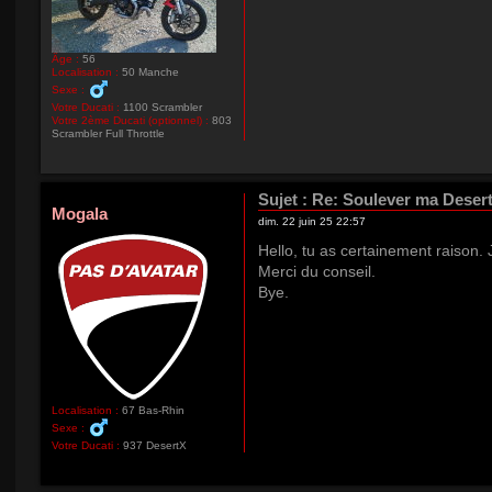
Âge :
56
Localisation :
50 Manche
Sexe :
Votre Ducati :
1100 Scrambler
Votre 2ème Ducati (optionnel) :
803
Scrambler Full Throttle
Sujet :
Re: Soulever ma Deser
Mogala
dim. 22 juin 25 22:57
Hello, tu as certainement raison. 
Merci du conseil.
Bye.
Localisation :
67 Bas-Rhin
Sexe :
Votre Ducati :
937 DesertX