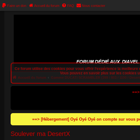
Faire un don
Accueil du forum
FAQ
Nous contacter
Ce forum utilise des cookies pour vous offrir l‘expérience la meilleure e
Vous pouvez en savoir plus sur les cookies uti
Accueil du forum
Gamme DUCATI SCRAMBLER (399 / 803 / 1100 / Desert
==>
==> [Hébergement] Oyé Oyé Oyé on compte sur vous pou
Soulever ma DesertX