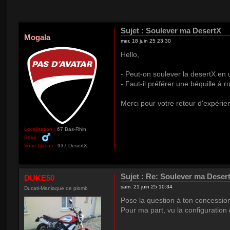
Sujet :
Soulever ma DesertX
Mogala
mer. 18 juin 25 23:30
Hello,
- Peut-on soulever la desertX en u
- Faut-il préférer une béquille à r
Merci pour votre retour d'expérie
Localisation :
67 Bas-Rhin
Sexe :
Votre Ducati :
937 DesertX
Sujet :
Re: Soulever ma Deser
DUKE50
sam. 21 juin 25 10:34
Ducati-Maniaque de plomb
Pose la question à ton concessionn
Pour ma part, vu la configuration 