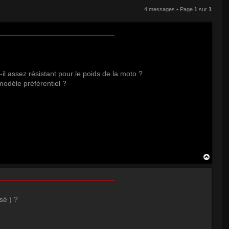
4 messages • Page
1
sur
1
-il assez résistant pour le poids de la moto ?
 modéle préférentiel ?
H
a
u
t
sé ) ?