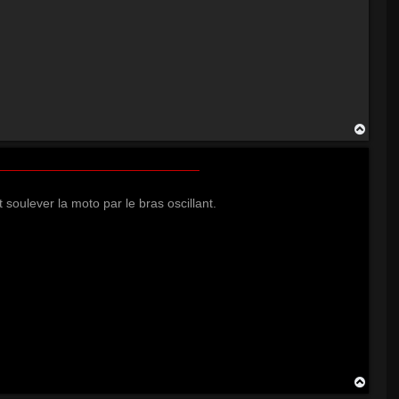
H
a
u
t
 soulever la moto par le bras oscillant.
H
a