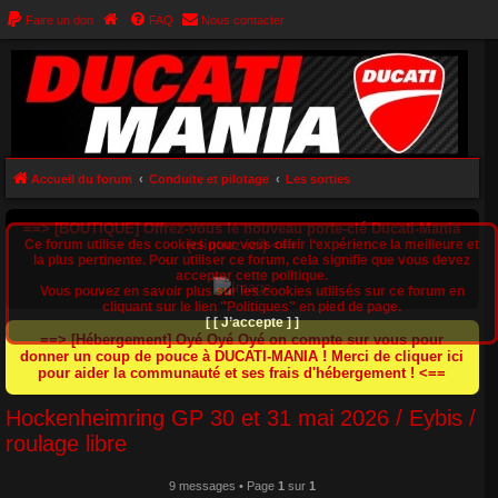
Faire un don
FAQ
Nous contacter
Accueil du forum
Conduite et pilotage
Les sorties
==> [BOUTIQUE] Offrez-vous le nouveau porte-clé Ducati-Mania
Ce forum utilise des cookies pour vous offrir l‘expérience la meilleure et
(cliquez ici) <==
la plus pertinente. Pour utiliser ce forum, cela signifie que vous devez
accepter cette politique.
Vous pouvez en savoir plus sur les cookies utilisés sur ce forum en
cliquant sur le lien "Politiques" en pied de page.
[ [ J’accepte ] ]
==> [Hébergement] Oyé Oyé Oyé on compte sur vous pour
donner un coup de pouce à DUCATI-MANIA ! Merci de cliquer ici
pour aider la communauté et ses frais d'hébergement ! <==
Hockenheimring GP 30 et 31 mai 2026 / Eybis /
roulage libre
9 messages • Page
1
sur
1