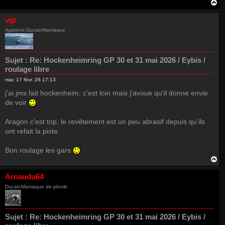
H
a
u
vgt
t
Apprenti Ducati-Maniaque
Sujet :
Re: Hockenheimring GP 30 et 31 mai 2026 / Eybis /
roulage libre
mar. 17 févr. 26 17:13
j'ai jms fait hockenheim, c'est loin mais j'avoue qu'il donne envie
de voir
Aragon c'est top, le revêtement est un peu abrasif depuis qu'ils
ont refait la piste
Bon roulage les gars
H
a
u
Arnaudu64
t
Ducati-Maniaque de plomb
Sujet :
Re: Hockenheimring GP 30 et 31 mai 2026 / Eybis /