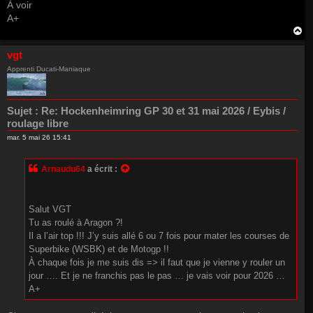
À voir
A+
H
a
u
vgt
t
Apprenti Ducati-Maniaque
Sujet :
Re: Hockenheimring GP 30 et 31 mai 2026 / Eybis /
roulage libre
mar. 5 mai 26 15:41
Arnaudu64
a écrit :
Salut VGT
Tu as roulé à Aragon ?!
Il a l’air top !!! J’y suis allé 6 ou 7 fois pour mater les courses de
Superbike (WSBK) et de Motogp !!
À chaque fois je me suis dis => il faut que je vienne y rouler un
jour …. Et je ne franchis pas le pas … je vais voir pour 2026 …
A+