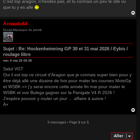
C'est top aragon, n'hésites pas, et tu connais un peu le site vu
que tu y es allé
H
a
u
Arnaudu64
t
Ducati-Maniaque de plomb
Sujet :
Re: Hockenheimring GP 30 et 31 mai 2026 / Eybis /
roulage libre
mer. 6 mai 26 06:38
Salut VGT
Oui il est top ce circuit d’Aragon que je connais super bien pour y
être déjà allé une dizaine de fois pour mater les courses MotoGp
et WSBK => j’y serai encore cette année fin mai pour mater le
WSBK et voir Bulega gagner sur la Panigale V4 R 2026 !
J’espère pouvoir y rouler un jour … affaire à suivre !
À+
H
a
u
9 messages • Page
1
sur
1
t
Aller