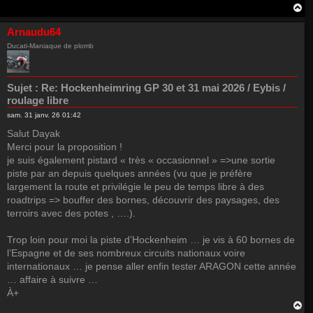
H
a
u
Arnaudu64
t
Ducati-Maniaque de plomb
Sujet :
Re: Hockenheimring GP 30 et 31 mai 2026 / Eybis /
roulage libre
sam. 31 janv. 26 01:42
Salut Dayak
Merci pour la proposition !
je suis également pistard « très « occasionnel » =>une sortie
piste par an depuis quelques années (vu que je préfère
largement la route et privilégie le peu de temps libre à des
roadtrips => bouffer des bornes, découvrir des paysages, des
terroirs avec des potes , ….).
Trop loin pour moi la piste d’Hockenheim … je vis à 60 bornes de
l’Espagne et de ses nombreux circuits nationaux voire
internationaux … je pense aller enfin tester ARAGON cette année
… affaire à suivre …
À+
H