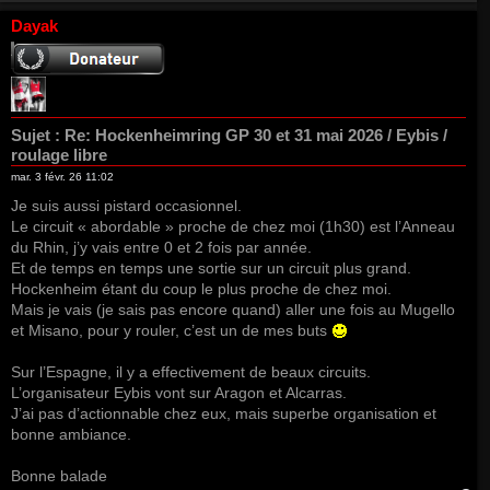
a
u
Dayak
t
Sujet :
Re: Hockenheimring GP 30 et 31 mai 2026 / Eybis /
roulage libre
mar. 3 févr. 26 11:02
Je suis aussi pistard occasionnel.
Le circuit « abordable » proche de chez moi (1h30) est l’Anneau
du Rhin, j’y vais entre 0 et 2 fois par année.
Et de temps en temps une sortie sur un circuit plus grand.
Hockenheim étant du coup le plus proche de chez moi.
Mais je vais (je sais pas encore quand) aller une fois au Mugello
et Misano, pour y rouler, c’est un de mes buts
Sur l’Espagne, il y a effectivement de beaux circuits.
L’organisateur Eybis vont sur Aragon et Alcarras.
J’ai pas d’actionnable chez eux, mais superbe organisation et
bonne ambiance.
Bonne balade