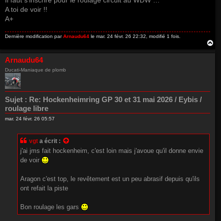
Il faut s’inscrire pour le roulage circuit au WDW …
A toi de voir !!
A+
Dernière modification par
Arnaudu64
le mar. 24 févr. 26 22:32, modifié 1 fois.
H
a
u
Arnaudu64
t
Ducati-Maniaque de plomb
Sujet :
Re: Hockenheimring GP 30 et 31 mai 2026 / Eybis /
roulage libre
mar. 24 févr. 26 05:57
vgt
a écrit :
j'ai jms fait hockenheim, c'est loin mais j'avoue qu'il donne envie
de voir
Aragon c'est top, le revêtement est un peu abrasif depuis qu'ils
ont refait la piste
Bon roulage les gars