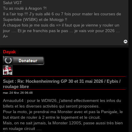
Salut VGT
Tu as roulé à Aragon ?!
Il a l’air top !!! J’y suis allé 6 ou 7 fois pour mater les courses de
Superbike (WSBK) et de Motogp !!
À chaque fois je me suis dis => il faut que je vienne y rouler un
jour …. Et je ne franchis pas le pas … je vais voir pour 2026 …
A+
H
a
u
Dayak
t
Sujet :
Re: Hockenheimring GP 30 et 31 mai 2026 / Eybis /
roulage libre
mar. 24 févr. 26 06:48
Arnaudu64 : pour le WDW26, j’attend effectivement les infos du
billets et les diverses activités qui seront proposées.
Pour la moto, je prendrai ma Monster avec et pas la Panigale, le
but étant de rouler à 2 entre le logement et le circuit.
Mais, on ne sait jamais, la Monster 1200S, passe aussi très bien
en roulage circuit ….