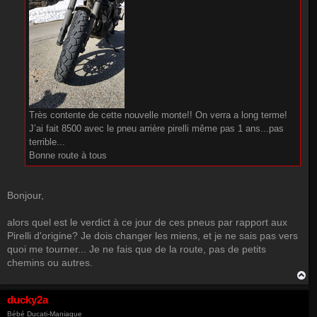
Très contente de cette nouvelle monte!! On verra a long terme!
J’ai fait 8500 avec le pneu arrière pirelli même pas 1 ans...pas
terrible...
Bonne route à tous
Bonjour,
alors quel est le verdict à ce jour de ces pneus par rapport aux
Pirelli d'origine? Je dois changer les miens, et je ne sais pas vers
quoi me tourner... Je ne fais que de la route, pas de petits
chemins ou autres.
H
a
u
ducky2a
t
Bébé Ducati-Maniaque