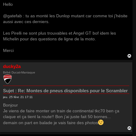
Hello
@gatefab : tu as monté les Dunlop mutant car comme toi j’hésite
aussi avec ces derniers.
Les Pirelli ne sont plus trouvables et Angel GT bof idem les
Michelin pour des questions de ligne de la moto.
Merci
H
a
u
ducky2a
t
Bébé Ducati-Maniaque
Sujet :
Re: Montes de pneus disponibles pour le Scrambler
jeu. 25 févr. 21 17:11
Bonjour
Je viens de faire monter un train de continental tkc70 ben ça
claque et ça tient la route!! Bon j’ai juste fait 50 bornes...
demain on part en balade je vais faire des photos
H
a