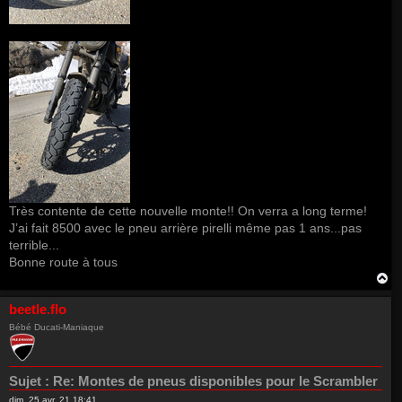
Très contente de cette nouvelle monte!! On verra a long terme!
J’ai fait 8500 avec le pneu arrière pirelli même pas 1 ans...pas
terrible...
Bonne route à tous
H
a
u
beetle.flo
t
Bébé Ducati-Maniaque
Sujet :
Re: Montes de pneus disponibles pour le Scrambler
dim. 25 avr. 21 18:41