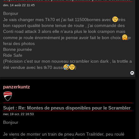
dim. 14 août 22 11:45
Bonjour
Je vais changer mes Tk70 et j’ai fait 11500bornes avec
très
bon rapport qualité bonne tenue de route , j’ai commandé des
Conti road attack 3 alors elle n’aura plus le look crampon mais
comme je roule énormément je pense avoir fait le bon choix
je
ferai des photos
Bonne journée
Ride Safe
(Précision c’est sur mon nouveau scrambler icon dark , la trottle a
été vendue avec les tk70 aussi
)
H
a
u
t
panzerkuntz
Sujet :
Re: Montes de pneus disponibles pour le Scrambler
mer. 19 oct. 22 16:53
Bonjour
Je viens de monter un train de pneu Avon Trailrider, peu roulé