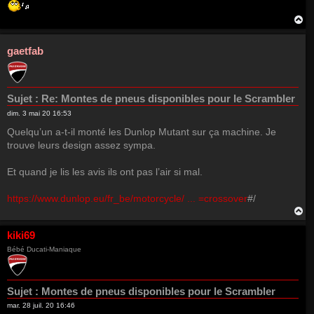
H
a
u
t
gaetfab
Sujet :
Re: Montes de pneus disponibles pour le Scrambler
dim. 3 mai 20 16:53
Quelqu’un a-t-il monté les Dunlop Mutant sur ça machine. Je
trouve leurs design assez sympa.
Et quand je lis les avis ils ont pas l’air si mal.
https://www.dunlop.eu/fr_be/motorcycle/ ... =crossover
#/
H
a
u
kiki69
t
Bébé Ducati-Maniaque
Sujet :
Montes de pneus disponibles pour le Scrambler
mar. 28 juil. 20 16:46