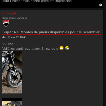
pour l'instant mais bonne première impression.
H
a
u
ducky2a
t
Bébé Ducati-Maniaque
Sujet :
Re: Montes de pneus disponibles pour le Scrambler
dim. 13 nov. 22 13:43
Bonjour
Voilà les conti road attack 3 , ça roule