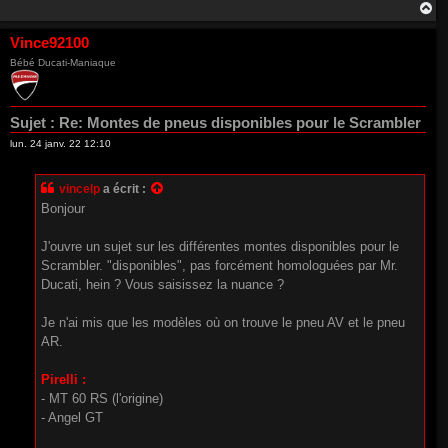
H
a
u
Vince92100
t
Bébé Ducati-Maniaque
Sujet :
Re: Montes de pneus disponibles pour le Scrambler
lun. 24 janv. 22 12:10
vincelp
a écrit :
Bonjour
J'ouvre un sujet sur les différentes montes disponibles pour le
Scrambler. "disponibles", pas forcément homologuées par Mr.
Ducati, hein ? Vous saisissez la nuance ?
Je n'ai mis que les modèles où on trouve le pneu AV et le pneu
AR.
Pirelli :
- MT 60 RS (l'origine)
- Angel GT