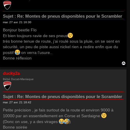
Sujet :
Re: Montes de pneus disponibles pour le Scrambler
mar. 27 avr. 21 16:30
Bonjour beetle Flo
Et bien toujours ravie de ses pneus
très bonne tenue de route, j’ai roulé sous la pluie, on se sent en
sécurité, un peu de piste aussi nickel rien a redire enfin que du
positif
on verra l’usure..
Bonne réflexion
H
a
u
ducky2a
t
Bébé Ducati-Maniaque
Sujet :
Re: Montes de pneus disponibles pour le Scrambler
mar. 27 avr. 21 18:42
Petite précision , je fais surtout de la route et environ 9000 à
10000 par an essentiellement en Corse et Sardaigne
(Donc on use, y a des virages
)
Bonne soirée