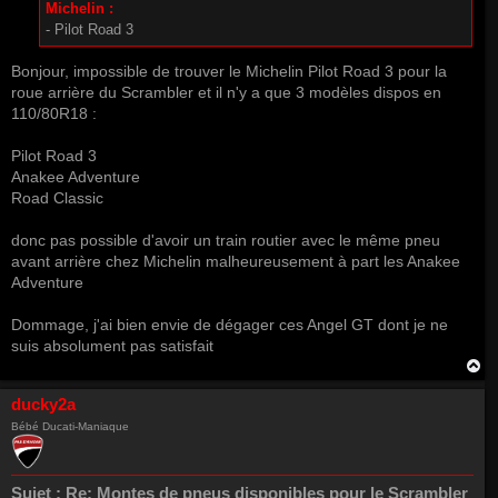
Michelin :
- Pilot Road 3
Bonjour, impossible de trouver le Michelin Pilot Road 3 pour la
roue arrière du Scrambler et il n'y a que 3 modèles dispos en
110/80R18 :
Pilot Road 3
Anakee Adventure
Road Classic
donc pas possible d'avoir un train routier avec le même pneu
avant arrière chez Michelin malheureusement à part les Anakee
Adventure
Dommage, j'ai bien envie de dégager ces Angel GT dont je ne
suis absolument pas satisfait
H
a
u
ducky2a
t
Bébé Ducati-Maniaque
Sujet :
Re: Montes de pneus disponibles pour le Scrambler