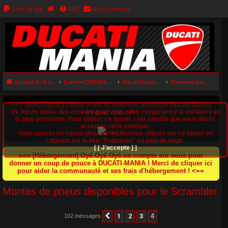
Faire un don
FAQ
Nous contacter
Accueil du forum
Gamme DUCATI SCRAMBLER (399 / 803 / 1100 / DesertX)
Ducati Scrambler 803
Pneumatiques (Scrambler 803)
==> [BOUTIQUE] Offrez-vous le nouveau porte-clé Ducati-Mania
Ce forum utilise des cookies pour vous offrir l‘expérience la meilleure et
(cliquez ici) <==
la plus pertinente. Pour utiliser ce forum, cela signifie que vous devez
accepter cette politique.
Vous pouvez en savoir plus sur les cookies utilisés sur ce forum en
cliquant sur le lien "Politiques" en pied de page.
[ [ J’accepte ] ]
==> [Hébergement] Oyé Oyé Oyé on compte sur vous pour
donner un coup de pouce à DUCATI-MANIA ! Merci de cliquer ici
pour aider la communauté et ses frais d'hébergement ! <==
Montes de pneus disponibles pour le Scrambler
1
2
3
4
102 messages
Précédent