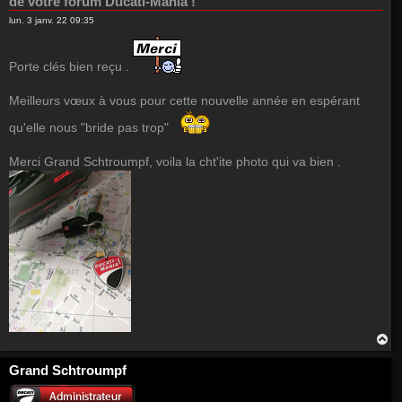
de votre forum Ducati-Mania !
lun. 3 janv. 22 09:35
Porte clés bien reçu .
Meilleurs vœux à vous pour cette nouvelle année en espérant
qu'elle nous "bride pas trop"
Merci Grand Schtroumpf, voila la cht'ite photo qui va bien .
H
a
u
Grand Schtroumpf
t