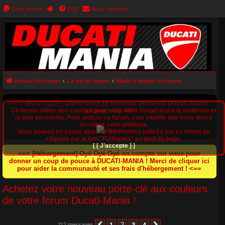
Faire un don
FAQ
Nous contacter
Accueil du forum
La vie du forum
Mode d'emploi du forum
==> [BOUTIQUE] Offrez-vous le nouveau porte-clé Ducati-Mania
Ce forum utilise des cookies pour vous offrir l‘expérience la meilleure et
(cliquez ici) <==
la plus pertinente. Pour utiliser ce forum, cela signifie que vous devez
accepter cette politique.
Vous pouvez en savoir plus sur les cookies utilisés sur ce forum en
cliquant sur le lien "Politiques" en pied de page.
[ [ J’accepte ] ]
==> [Hébergement] Oyé Oyé Oyé on compte sur vous pour
donner un coup de pouce à DUCATI-MANIA ! Merci de cliquer ici
pour aider la communauté et ses frais d'hébergement ! <==
Achetez votre nouveau porte-clé aux couleurs
de votre forum Ducati-Mania !
1
2
3
4
112 messages