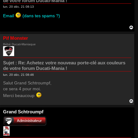
de votre forum Ducati-Mania !
lun. 20 déc. 21 08:13
Email
(dans tes spams ?)
H
a
u
Pif Monster
t
Bébé Ducati-Maniaque
Sujet :
Re: Achetez votre nouveau porte-clé aux couleurs
de votre forum Ducati-Mania !
lun. 20 déc. 21 08:46
Salut Grand Schtroumpf,
ce sera 4 pour moi.
Merci beaucoup
H
a
u
Grand Schtroumpf
t