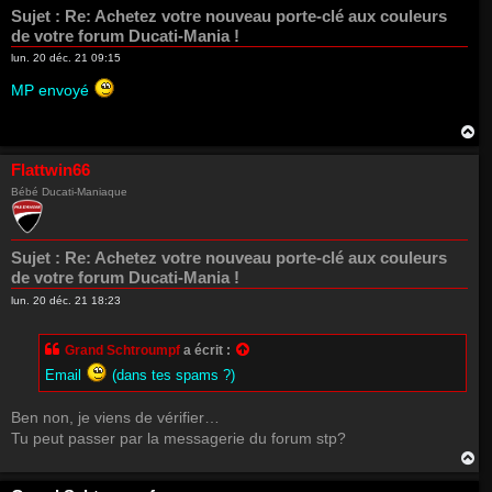
Sujet :
Re: Achetez votre nouveau porte-clé aux couleurs
de votre forum Ducati-Mania !
lun. 20 déc. 21 09:15
MP envoyé
H
a
u
Flattwin66
t
Bébé Ducati-Maniaque
Sujet :
Re: Achetez votre nouveau porte-clé aux couleurs
de votre forum Ducati-Mania !
lun. 20 déc. 21 18:23
Grand Schtroumpf
a écrit :
Email
(dans tes spams ?)
Ben non, je viens de vérifier…
Tu peut passer par la messagerie du forum stp?
H
a
u