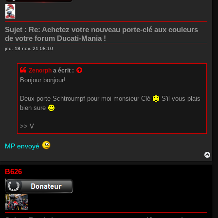
Sujet :
Re: Achetez votre nouveau porte-clé aux couleurs
de votre forum Ducati-Mania !
jeu. 18 nov. 21 08:10
Zenorph
a écrit :
Bonjour bonjour!
Deux porte-Schtroumpf pour moi monsieur Clé
S'il vous plais
bien sure
>> V
MP envoyé
H
a
u
B626
t