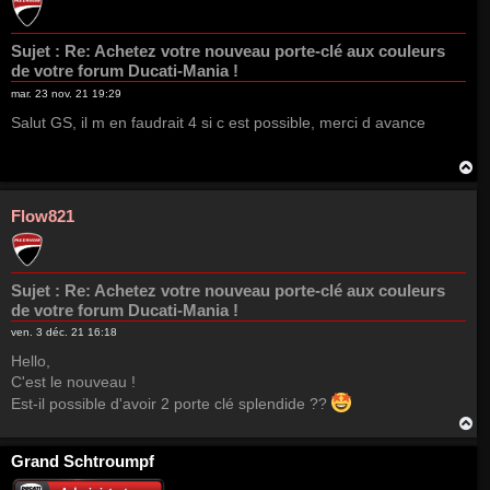
Sujet :
Re: Achetez votre nouveau porte-clé aux couleurs
de votre forum Ducati-Mania !
mar. 23 nov. 21 19:29
Salut GS, il m en faudrait 4 si c est possible, merci d avance
H
a
u
t
Flow821
Sujet :
Re: Achetez votre nouveau porte-clé aux couleurs
de votre forum Ducati-Mania !
ven. 3 déc. 21 16:18
Hello,
C'est le nouveau !
Est-il possible d'avoir 2 porte clé splendide ??
H
a
u
Grand Schtroumpf
t