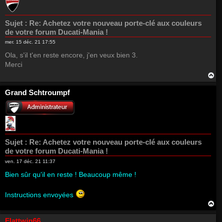
Sujet :
Re: Achetez votre nouveau porte-clé aux couleurs
de votre forum Ducati-Mania !
mer. 15 déc. 21 17:55
Ola, s'il t'en reste encore, j'en veux bien 3.
Merci
H
a
u
Grand Schtroumpf
t
Sujet :
Re: Achetez votre nouveau porte-clé aux couleurs
de votre forum Ducati-Mania !
ven. 17 déc. 21 11:37
Bien sûr qu'il en reste ! Beaucoup même !
Instructions envoyées
H
a
u
Flattwin66