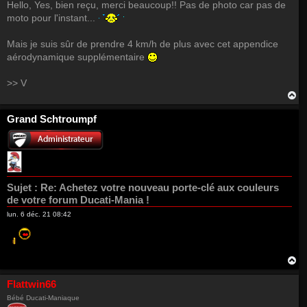
Hello, Yes, bien reçu, merci beaucoup!! Pas de photo car pas de
moto pour l'instant...
Mais je suis sûr de prendre 4 km/h de plus avec cet appendice
aérodynamique supplémentaire
>> V
H
a
u
Grand Schtroumpf
t
Sujet :
Re: Achetez votre nouveau porte-clé aux couleurs
de votre forum Ducati-Mania !
lun. 6 déc. 21 08:42
H
a
u
Flattwin66
t
Bébé Ducati-Maniaque