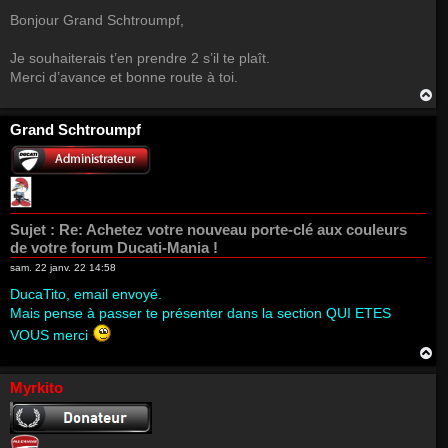
Bonjour Grand Schtroumpf,
Je souhaiterais t’en prendre 2 s’il te plaît.
Merci d’avance et bonne route à toi.
H
a
u
Grand Schtroumpf
t
Sujet :
Re: Achetez votre nouveau porte-clé aux couleurs
de votre forum Ducati-Mania !
sam. 22 janv. 22 14:58
DucaTito, email envoyé.
Mais pense à passer te présenter dans la section QUI ETES
VOUS merci
H
a
u
Myrkito
t