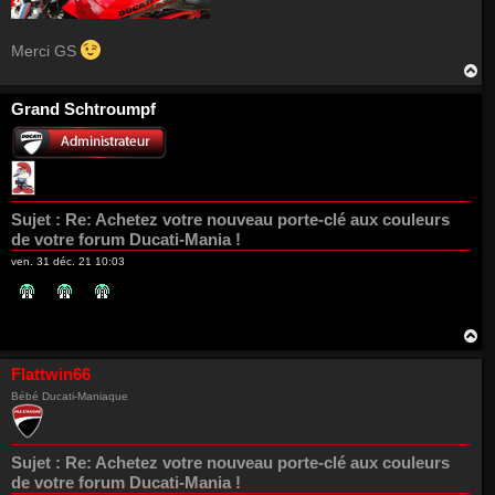
Merci GS
H
a
u
Grand Schtroumpf
t
Sujet :
Re: Achetez votre nouveau porte-clé aux couleurs
de votre forum Ducati-Mania !
ven. 31 déc. 21 10:03
H
a
u
Flattwin66
t
Bébé Ducati-Maniaque
Sujet :
Re: Achetez votre nouveau porte-clé aux couleurs
de votre forum Ducati-Mania !