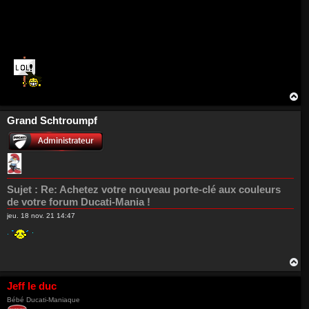
H
a
u
Grand Schtroumpf
t
Sujet :
Re: Achetez votre nouveau porte-clé aux couleurs
de votre forum Ducati-Mania !
jeu. 18 nov. 21 14:47
H
a
u
Jeff le duc
t
Bébé Ducati-Maniaque