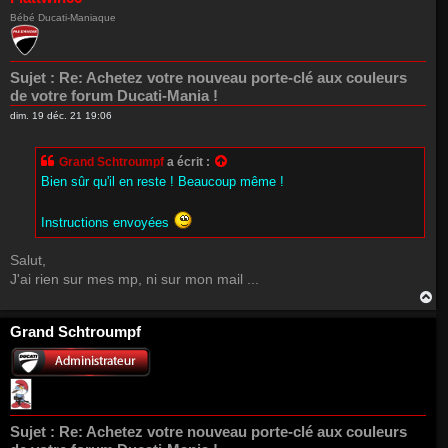
t
Bébé Ducati-Maniaque
Sujet :
Re: Achetez votre nouveau porte-clé aux couleurs
de votre forum Ducati-Mania !
dim. 19 déc. 21 19:06
Grand Schtroumpf
a écrit :
Bien sûr qu'il en reste ! Beaucoup même !
Instructions envoyées
Salut,
J'ai rien sur mes mp, ni sur mon mail ...
H
a
u
Grand Schtroumpf
t
Sujet :
Re: Achetez votre nouveau porte-clé aux couleurs