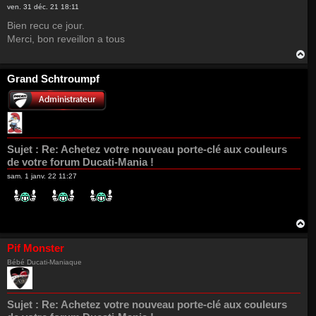
ven. 31 déc. 21 18:11
Bien recu ce jour.
Merci, bon reveillon a tous
H
a
u
Grand Schtroumpf
t
Sujet :
Re: Achetez votre nouveau porte-clé aux couleurs
de votre forum Ducati-Mania !
sam. 1 janv. 22 11:27
H
a
u
Pif Monster
t
Bébé Ducati-Maniaque
Sujet :
Re: Achetez votre nouveau porte-clé aux couleurs