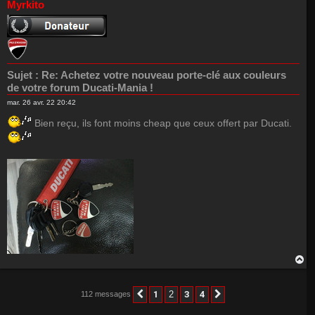
Myrkito
t
Sujet :
Re: Achetez votre nouveau porte-clé aux couleurs
de votre forum Ducati-Mania !
mar. 26 avr. 22 20:42
Bien reçu, ils font moins cheap que ceux offert par Ducati.
H
a
u
t
1
2
3
4
112 messages
Précédent
Suivant