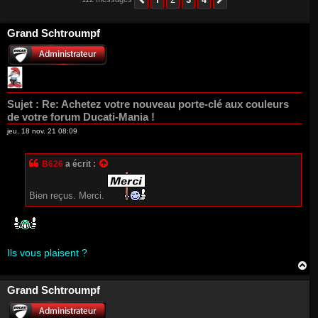
Précédent
Suivant
Grand Schtroumpf
Sujet :
Re: Achetez votre nouveau porte-clé aux couleurs
de votre forum Ducati-Mania !
jeu. 18 nov. 21 08:09
B626
a écrit :
Bien reçus. Merci.
Ils vous plaisent ?
H
a
u
Grand Schtroumpf
t