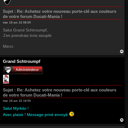
Sujet :
Re: Achetez votre nouveau porte-clé aux couleurs
de votre forum Ducati-Mania !
mar. 19 avr. 22 08:05
Salut Grand Schtroumpf,
J’en prendrais trois siouplé.
Merci.
H
a
u
Grand Schtroumpf
t
Sujet :
Re: Achetez votre nouveau porte-clé aux couleurs
de votre forum Ducati-Mania !
mar. 19 avr. 22 19:55
Salut Myrkito !
Avec plaisir ! Message privé envoyé
H
a
u