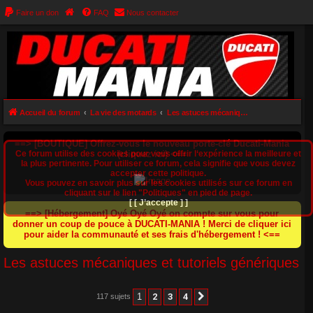
Faire un don
FAQ
Nous contacter
Accueil du forum
La vie des motards
Les astuces mécaniques et tutoriels génériques
==> [BOUTIQUE] Offrez-vous le nouveau porte-clé Ducati-Mania
Ce forum utilise des cookies pour vous offrir l‘expérience la meilleure et
(cliquez ici) <==
la plus pertinente. Pour utiliser ce forum, cela signifie que vous devez
accepter cette politique.
Vous pouvez en savoir plus sur les cookies utilisés sur ce forum en
cliquant sur le lien "Politiques" en pied de page.
[ [ J’accepte ] ]
==> [Hébergement] Oyé Oyé Oyé on compte sur vous pour
donner un coup de pouce à DUCATI-MANIA ! Merci de cliquer ici
pour aider la communauté et ses frais d'hébergement ! <==
Les astuces mécaniques et tutoriels génériques
1
2
3
4
117 sujets
Suivant