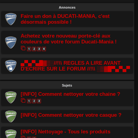
Annonces
Faire un don à DUCATI-MANIA, c'est
désormais possible !
Achetez votre nouveau porte-clé aux
couleurs de votre forum Ducati-Mania !
1
2
3
4
▄▀▄▀▄█▓▒░//!\\ REGLES A LIRE AVANT
D'ECRIRE SUR LE FORUM //!\\ ░▒▓█▀▄▀▄▀
Sujets
[INFO] Comment nettoyer votre chaine ?
1
2
3
[INFO] Comment nettoyer votre casque ?
[INFO] Nettoyage - Tous les produits