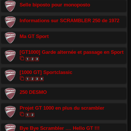
Selle biposto pour monoposto
Informations sur SCRAMBLER 250 de 1972
Ma GT Sport
[GT1000] Garde alternée et passage en Sport
1
2
3
[1000 GT] Sportclassic
1
2
3
4
250 DESMO
Projet GT 1000 en plus du scrambler
1
2
Bye Bye Scrambler .... Hello GT !!!