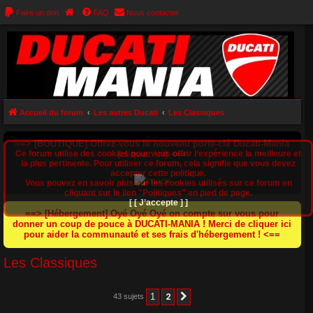
Faire un don
FAQ
Nous contacter
Accueil du forum
Les autres Ducati
Les Classiques
==> [BOUTIQUE] Offrez-vous le nouveau porte-clé Ducati-Mania
Ce forum utilise des cookies pour vous offrir l‘expérience la meilleure et
(cliquez ici) <==
la plus pertinente. Pour utiliser ce forum, cela signifie que vous devez
accepter cette politique.
Vous pouvez en savoir plus sur les cookies utilisés sur ce forum en
cliquant sur le lien "Politiques" en pied de page.
[ [ J’accepte ] ]
==> [Hébergement] Oyé Oyé Oyé on compte sur vous pour
donner un coup de pouce à DUCATI-MANIA ! Merci de cliquer ici
pour aider la communauté et ses frais d'hébergement ! <==
Les Classiques
1
2
43 sujets
Suivant