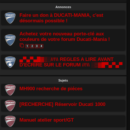
Annonces
Faire un don à DUCATI-MANIA, c'est
désormais possible !
Achetez votre nouveau porte-clé aux
couleurs de votre forum Ducati-Mania !
1
2
3
4
▄▀▄▀▄█▓▒░//!\\ REGLES A LIRE AVANT
D'ECRIRE SUR LE FORUM //!\\ ░▒▓█▀▄▀▄▀
Sujets
MH900 recherche de piéces
[RECHERCHE] Réservoir Ducati 1000
Manuel atelier sport/GT