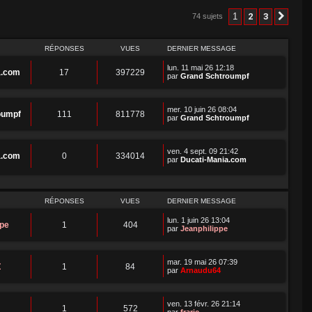
1
2
3
74 sujets
Suiv
RÉPONSES
VUES
DERNIER MESSAGE
lun. 11 mai 26 12:18
a.com
17
397229
par
Grand Schtroumpf
mer. 10 juin 26 08:04
oumpf
111
811778
par
Grand Schtroumpf
ven. 4 sept. 09 21:42
a.com
0
334014
par
Ducati-Mania.com
RÉPONSES
VUES
DERNIER MESSAGE
lun. 1 juin 26 13:04
ppe
1
404
par
Jeanphilippe
mar. 19 mai 26 07:39
Z
1
84
par
Arnaudu64
ven. 13 févr. 26 21:14
1
572
par
fraric