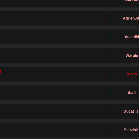
Adrien3
ducadid
Warglu
9
kicco
tbaill
Ducat_3
Stelvio2