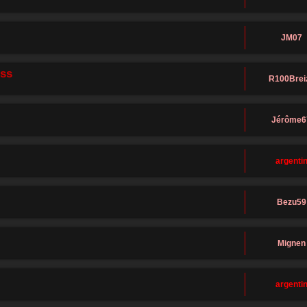
JM07
0ss
R100Brei
Jérôme6
argenti
Bezu59
Mignen
argenti