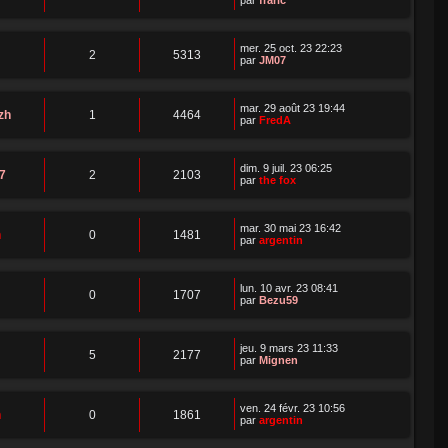
mer. 25 oct. 23 22:23
2
5313
par
JM07
mar. 29 août 23 19:44
zh
1
4464
par
FredA
dim. 9 juil. 23 06:25
7
2
2103
par
the fox
mar. 30 mai 23 16:42
n
0
1481
par
argentin
lun. 10 avr. 23 08:41
0
1707
par
Bezu59
jeu. 9 mars 23 11:33
5
2177
par
Mignen
ven. 24 févr. 23 10:56
n
0
1861
par
argentin