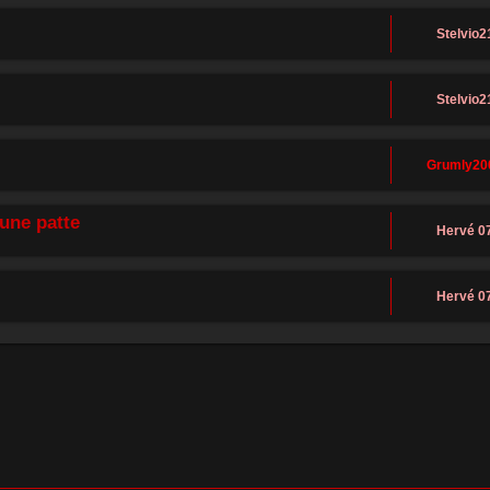
Stelvio2
Stelvio2
Grumly20
 une patte
Hervé 0
Hervé 0