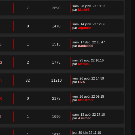
sam. 28 janv. 23 19:33
n
7
2690
par
Math06
sam. 14 janv. 23 12:06
n
0
1470
par
argentin
sam. 17 déc. 22 15:47
6
1
1513
par
daniel996
mer. 23 nov. 22 10:16
i
2
1773
par
Math06
ven. 26 août 22 14:59
h
32
11210
par
OZN
ven. 26 août 22 09:15
80
0
2179
par
Maestro80
sam. 13 août 22 17:10
d
1
1690
par
Asuroad
jeu. 30 juin 22 11:10
n
1
1675