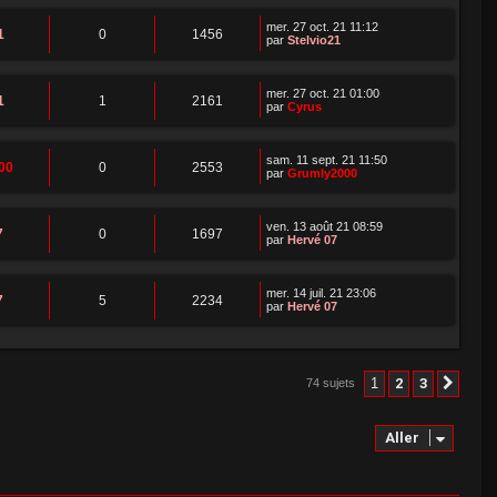
mer. 27 oct. 21 11:12
1
0
1456
par
Stelvio21
mer. 27 oct. 21 01:00
1
1
2161
par
Cyrus
sam. 11 sept. 21 11:50
00
0
2553
par
Grumly2000
ven. 13 août 21 08:59
7
0
1697
par
Hervé 07
mer. 14 juil. 21 23:06
7
5
2234
par
Hervé 07
1
2
3
74 sujets
Suiv
Aller