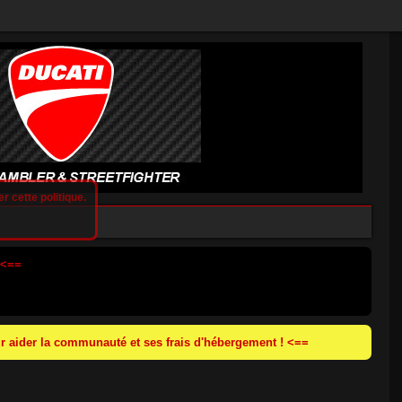
r cette politique.
 <==
 aider la communauté et ses frais d'hébergement ! <==