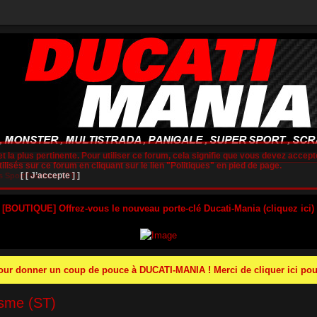
t la plus pertinente. Pour utiliser ce forum, cela signifie que vous devez accepte
lisés sur ce forum en cliquant sur le lien "Politiques" en pied de page.
[ [ J’accepte ] ]
es SportTourisme (ST)
 [BOUTIQUE] Offrez-vous le nouveau porte-clé Ducati-Mania (cliquez ici)
r donner un coup de pouce à DUCATI-MANIA ! Merci de cliquer ici pour
isme (ST)