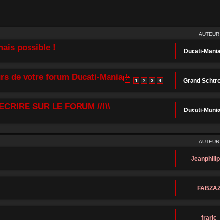
AUTEUR
ais possible !
Ducati-Mani
rs de votre forum Ducati-Mania !
Grand Schtr
1
2
3
4
ECRIRE SUR LE FORUM //!\\
Ducati-Mani
AUTEUR
Jeanphili
FABZA
fraric