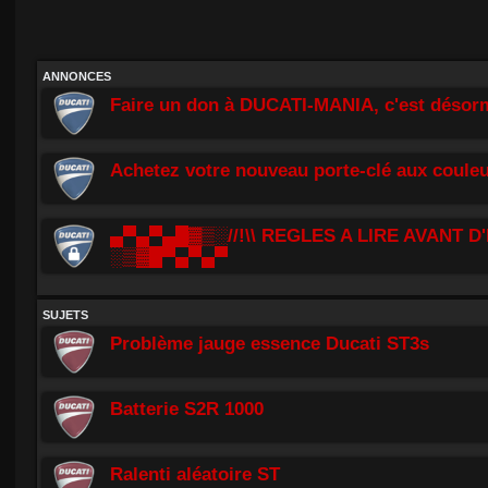
ANNONCES
Faire un don à DUCATI-MANIA, c'est désorm
Achetez votre nouveau porte-clé aux couleu
▄▀▄▀▄█▓▒░//!\\ REGLES A LIRE AVANT D'
░▒▓█▀▄▀▄▀
SUJETS
Problème jauge essence Ducati ST3s
Batterie S2R 1000
Ralenti aléatoire ST