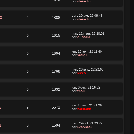
par
alainetxe
ven. 29 avr. 22 09:46
83
1
1888
par
alainetxe
mar. 22 mars 22 10:31
0
1615
par
ducadid
jeu. 10 févr. 22 11:40
0
1604
par
Warglu
mer. 26 janv. 22 22:00
0
1768
par
kicco
lun. 6 déc. 21 16:32
0
1832
par
tbaill
lun. 15 nov. 21 21:29
3
9
5672
par
zarkfanh
ven. 29 oct. 21 23:29
1
0
1594
par
Stelvio21