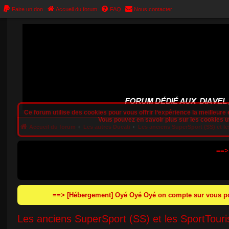
Faire un don
Accueil du forum
FAQ
Nous contacter
Ce forum utilise des cookies pour vous offrir l‘expérience la meilleure e
Vous pouvez en savoir plus sur les cookies uti
Accueil du forum
Les autres Ducati
Les anciens SuperSport (SS) et l
==>
==> [Hébergement] Oyé Oyé Oyé on compte sur vous pou
Les anciens SuperSport (SS) et les SportTour