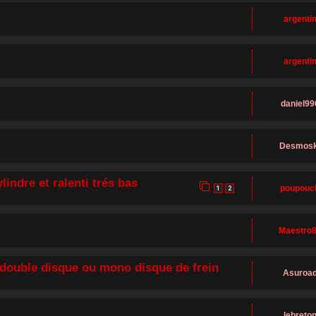
argenti
argenti
daniel99
Desmosk
indre et ralenti trés bas
poupouc
1
2
Maestro
, double disque ou mono disque de frein
Asuroa
lebreto