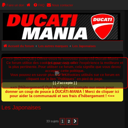
Faire un don
FAQ
Nous contacter
Accueil du forum
Les autres marques
Les Japonaises
==> [BOUTIQUE] Offrez-vous le nouveau porte-clé Ducati-Mania
Ce forum utilise des cookies pour vous offrir l‘expérience la meilleure et
(cliquez ici) <==
la plus pertinente. Pour utiliser ce forum, cela signifie que vous devez
accepter cette politique.
Vous pouvez en savoir plus sur les cookies utilisés sur ce forum en
cliquant sur le lien "Politiques" en pied de page.
[ [ J’accepte ] ]
==> [Hébergement] Oyé Oyé Oyé on compte sur vous pour
donner un coup de pouce à DUCATI-MANIA ! Merci de cliquer ici
pour aider la communauté et ses frais d'hébergement ! <==
Les Japonaises
1
2
33 sujets
Suivant