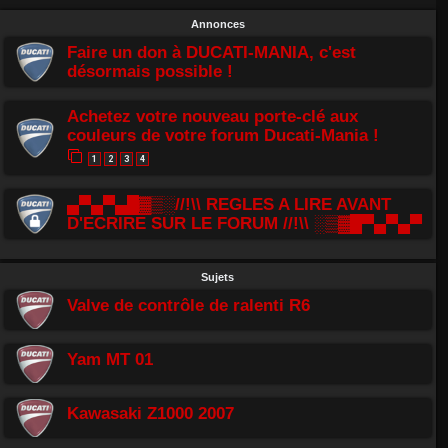
Annonces
Faire un don à DUCATI-MANIA, c'est
désormais possible !
Achetez votre nouveau porte-clé aux
couleurs de votre forum Ducati-Mania !
1
2
3
4
▄▀▄▀▄█▓▒░//!\\ REGLES A LIRE AVANT
D'ECRIRE SUR LE FORUM //!\\ ░▒▓█▀▄▀▄▀
Sujets
Valve de contrôle de ralenti R6
Yam MT 01
Kawasaki Z1000 2007