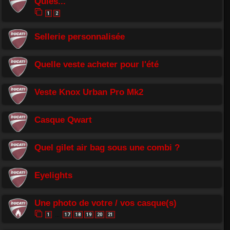
Quiès...
1
2
Sellerie personnalisée
Quelle veste acheter pour l'été
Veste Knox Urban Pro Mk2
Casque Qwart
Quel gilet air bag sous une combi ?
Eyelights
Une photo de votre / vos casque(s)
1
17
18
19
20
21
…