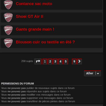
Contance sac moto
Shoei GT Air II
Gants grande main !
Blouson cuir ou textile en été ?
Page
1
sur
9
1
2
3
4
5
9
258 sujets
Suivant
…
Aller
PERMISSIONS DU FORUM
Vous
ne pouvez pas
publier de nouveaux sujets dans ce forum
Vous
ne pouvez pas
répondre aux sujets dans ce forum
Vous
ne pouvez pas
modifier vos messages dans ce forum
Vous
ne pouvez pas
supprimer vos messages dans ce forum
Vous
ne pouvez pas
transférer de pièces jointes dans ce forum