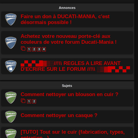
Annonces
Faire un don à DUCATI-MANIA, c'est
désormais possible !
Achetez votre nouveau porte-clé aux
couleurs de votre forum Ducati-Mania !
1
2
3
4
▄▀▄▀▄█▓▒░//!\\ REGLES A LIRE AVANT
D'ECRIRE SUR LE FORUM //!\\ ░▒▓█▀▄▀▄▀
Sujets
Comment nettoyer un blouson en cuir ?
1
2
Comment nettoyer un casque ?
[TUTO] Tout sur le cuir (fabrication, types,
entretien...)