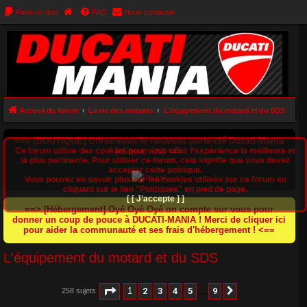
Faire un don
FAQ
Nous contacter
Accueil du forum
La vie des motards
L'équipement du motard et du SDS
==> [BOUTIQUE] Offrez-vous le nouveau porte-clé Ducati-Mania
Ce forum utilise des cookies pour vous offrir l‘expérience la meilleure et
(cliquez ici) <==
la plus pertinente. Pour utiliser ce forum, cela signifie que vous devez
accepter cette politique.
Vous pouvez en savoir plus sur les cookies utilisés sur ce forum en
cliquant sur le lien "Politiques" en pied de page.
[ [ J’accepte ] ]
==> [Hébergement] Oyé Oyé Oyé on compte sur vous pour
donner un coup de pouce à DUCATI-MANIA ! Merci de cliquer ici
pour aider la communauté et ses frais d'hébergement ! <==
L'équipement du motard et du SDS
Page
1
sur
9
1
2
3
4
5
9
258 sujets
Suivant
…