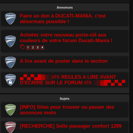
Annonces
Faire un don à DUCATI-MANIA, c'est
désormais possible !
Achetez votre nouveau porte-clé aux
couleurs de votre forum Ducati-Mania !
1
2
3
4
A lire avant de poster dans la section
▄▀▄▀▄█▓▒░//!\\ REGLES A LIRE AVANT
D'ECRIRE SUR LE FORUM //!\\ ░▒▓█▀▄▀▄▀
Sujets
[INFO] Sites pour trouver ou passer des
annonces moto
[RECHERCHE] Selle passager confort 1299