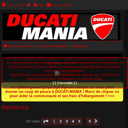
Faire un don
FAQ
Nous contacter
Accueil du forum
Le coin des affaires
Recherche
==> [BOUTIQUE] Offrez-vous le nouveau porte-clé Ducati-Mania
Ce forum utilise des cookies pour vous offrir l‘expérience la meilleure et
(cliquez ici) <==
la plus pertinente. Pour utiliser ce forum, cela signifie que vous devez
accepter cette politique.
Vous pouvez en savoir plus sur les cookies utilisés sur ce forum en
cliquant sur le lien "Politiques" en pied de page.
[ [ J’accepte ] ]
==> [Hébergement] Oyé Oyé Oyé on compte sur vous pour
donner un coup de pouce à DUCATI-MANIA ! Merci de cliquer ici
pour aider la communauté et ses frais d'hébergement ! <==
Recherche
Page
1
sur
9
1
2
3
4
5
9
252 sujets
Suivant
…