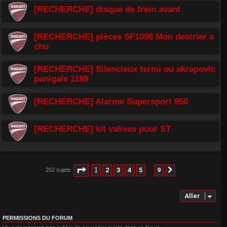
[RECHERCHE] disque de frein avant
[RECHERCHE] pièces SF1098 Mon destrier a
chu
[RECHERCHE] Silencieux termi ou akrapovic
panigale 1199
[RECHERCHE] Alarme Supersport 950
[RECHERCHE] kit valises pour ST
Page
1
sur
9
1
2
3
4
5
9
252 sujets
Suivant
…
Aller
PERMISSIONS DU FORUM