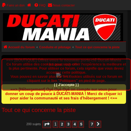
Faire un don
FAQ
Nous contacter
Accueil du forum
Conduite et pilotage
Tout ce qui concerne la piste
==> [BOUTIQUE] Offrez-vous le nouveau porte-clé Ducati-Mania
Ce forum utilise des cookies pour vous offrir l‘expérience la meilleure et
(cliquez ici) <==
la plus pertinente. Pour utiliser ce forum, cela signifie que vous devez
accepter cette politique.
Vous pouvez en savoir plus sur les cookies utilisés sur ce forum en
cliquant sur le lien "Politiques" en pied de page.
[ [ J’accepte ] ]
==> [Hébergement] Oyé Oyé Oyé on compte sur vous pour
donner un coup de pouce à DUCATI-MANIA ! Merci de cliquer ici
pour aider la communauté et ses frais d'hébergement ! <==
Tout ce qui concerne la piste
Page
1
sur
7
1
2
3
4
5
7
200 sujets
Suivant
…