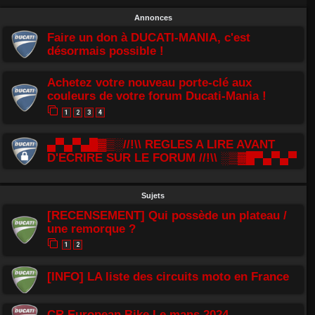
Annonces
Faire un don à DUCATI-MANIA, c'est
désormais possible !
Achetez votre nouveau porte-clé aux
couleurs de votre forum Ducati-Mania !
1
2
3
4
▄▀▄▀▄█▓▒░//!\\ REGLES A LIRE AVANT
D'ECRIRE SUR LE FORUM //!\\ ░▒▓█▀▄▀▄▀
Sujets
[RECENSEMENT] Qui possède un plateau /
une remorque ?
1
2
[INFO] LA liste des circuits moto en France
CR European Bike Le mans 2024