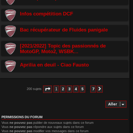
Infos compétition DCF
Bac récupérateur de Fluides panigale
[2021/2022] Topic des passionnés de
MotoGP, Moto2, WSBK...
Aprilia en deuil - Ciao Fausto
Page
1
sur
7
1
2
3
4
5
7
200 sujets
Suivant
…
Aller
PERMISSIONS DU FORUM
Vous
ne pouvez pas
publier de nouveaux sujets dans ce forum
Vous
ne pouvez pas
répondre aux sujets dans ce forum
Vous
ne pouvez pas
modifier vos messages dans ce forum