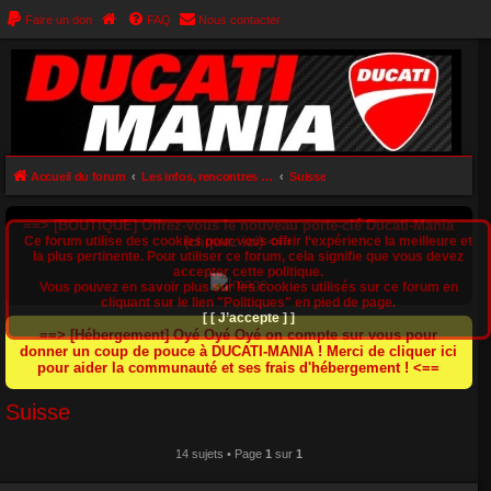
Faire un don
FAQ
Nous contacter
Accueil du forum
Les infos, rencontres et balades Ducatistes dans nos régions
Suisse
==> [BOUTIQUE] Offrez-vous le nouveau porte-clé Ducati-Mania
Ce forum utilise des cookies pour vous offrir l‘expérience la meilleure et
(cliquez ici) <==
la plus pertinente. Pour utiliser ce forum, cela signifie que vous devez
accepter cette politique.
Vous pouvez en savoir plus sur les cookies utilisés sur ce forum en
cliquant sur le lien "Politiques" en pied de page.
[ [ J’accepte ] ]
==> [Hébergement] Oyé Oyé Oyé on compte sur vous pour
donner un coup de pouce à DUCATI-MANIA ! Merci de cliquer ici
pour aider la communauté et ses frais d'hébergement ! <==
Suisse
14 sujets • Page
1
sur
1