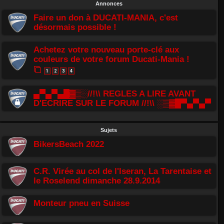
Annonces
Faire un don à DUCATI-MANIA, c'est
désormais possible !
Achetez votre nouveau porte-clé aux
couleurs de votre forum Ducati-Mania !
1
2
3
4
▄▀▄▀▄█▓▒░//!\\ REGLES A LIRE AVANT
D'ECRIRE SUR LE FORUM //!\\ ░▒▓█▀▄▀▄▀
Sujets
BikersBeach 2022
C.R. Virée au col de l'Iseran, La Tarentaise et
le Roselend dimanche 28.9.2014
Monteur pneu en Suisse