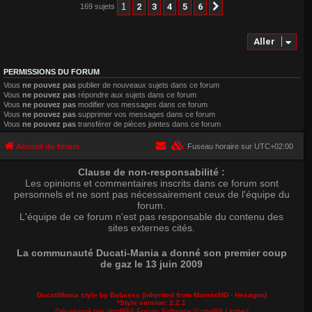
1
2
3
4
5
6
169 sujets
Suivant
Aller
PERMISSIONS DU FORUM
Vous
ne pouvez pas
publier de nouveaux sujets dans ce forum
Vous
ne pouvez pas
répondre aux sujets dans ce forum
Vous
ne pouvez pas
modifier vos messages dans ce forum
Vous
ne pouvez pas
supprimer vos messages dans ce forum
Vous
ne pouvez pas
transférer de pièces jointes dans ce forum
Accueil du forum
Fuseau horaire sur
UTC+02:00
Clause de non-responsabilité :
Les opinions et commentaires inscrits dans ce forum sont
personnels et ne sont pas nécessairement ceux de l'équipe du
forum.
L'équipe de ce forum n'est pas responsable du contenu des
sites externes cités.
La communauté Ducati-Mania a donné son premier coup
de gaz le 13 juin 2009
DucatiMania style by Babasss (inherited from
MannixMD
- Hexagon)
*
Style version: 2.2.1
Développé par
phpBB
® Forum Software © phpBB Limited