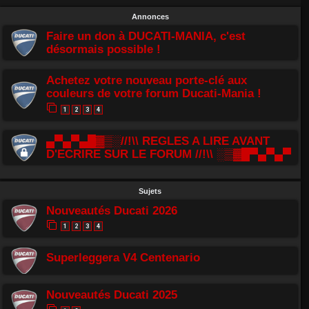
Annonces
Faire un don à DUCATI-MANIA, c'est
désormais possible !
Achetez votre nouveau porte-clé aux
couleurs de votre forum Ducati-Mania !
1
2
3
4
▄▀▄▀▄█▓▒░//!\\ REGLES A LIRE AVANT
D'ECRIRE SUR LE FORUM //!\\ ░▒▓█▀▄▀▄▀
Sujets
Nouveautés Ducati 2026
1
2
3
4
Superleggera V4 Centenario
Nouveautés Ducati 2025