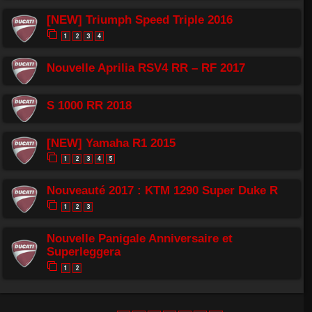
[NEW] Triumph Speed Triple 2016
1
2
3
4
Nouvelle Aprilia RSV4 RR – RF 2017
S 1000 RR 2018
[NEW] Yamaha R1 2015
1
2
3
4
5
Nouveauté 2017 : KTM 1290 Super Duke R
1
2
3
Nouvelle Panigale Anniversaire et
Superleggera
1
2