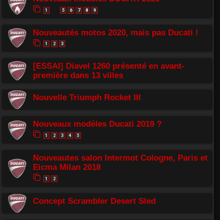
1
5
6
7
8
9
…
Nouveautés motos 2020, mais pas Ducati !
1
2
3
[ESSAI] Diavel 1260 présenté en avant-
première dans 13 villes
Nouvelle Triumph Rocket III
Nouveaux modèles Ducati 2019 ?
1
2
3
4
5
Nouveautes salon Intermot Cologne, Paris et
Eicma Milan 2018
1
2
Concept Scrambler Desert Sled