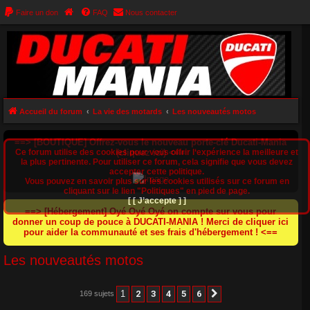
Faire un don
FAQ
Nous contacter
Accueil du forum
La vie des motards
Les nouveautés motos
==> [BOUTIQUE] Offrez-vous le nouveau porte-clé Ducati-Mania
Ce forum utilise des cookies pour vous offrir l‘expérience la meilleure et
(cliquez ici) <==
la plus pertinente. Pour utiliser ce forum, cela signifie que vous devez
accepter cette politique.
Vous pouvez en savoir plus sur les cookies utilisés sur ce forum en
cliquant sur le lien "Politiques" en pied de page.
[ [ J’accepte ] ]
==> [Hébergement] Oyé Oyé Oyé on compte sur vous pour
donner un coup de pouce à DUCATI-MANIA ! Merci de cliquer ici
pour aider la communauté et ses frais d'hébergement ! <==
Les nouveautés motos
1
2
3
4
5
6
169 sujets
Suivant