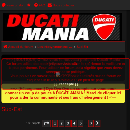
Faire un don
FAQ
Nous contacter
Accueil du forum
Les infos, rencontres et balades Ducatistes dans nos régions
Sud-Est
==> [BOUTIQUE] Offrez-vous le nouveau porte-clé Ducati-Mania
Ce forum utilise des cookies pour vous offrir l‘expérience la meilleure et
(cliquez ici) <==
la plus pertinente. Pour utiliser ce forum, cela signifie que vous devez
accepter cette politique.
Vous pouvez en savoir plus sur les cookies utilisés sur ce forum en
cliquant sur le lien "Politiques" en pied de page.
[ [ J’accepte ] ]
==> [Hébergement] Oyé Oyé Oyé on compte sur vous pour
donner un coup de pouce à DUCATI-MANIA ! Merci de cliquer ici
pour aider la communauté et ses frais d'hébergement ! <==
Sud-Est
Page
1
sur
7
1
2
3
4
5
7
183 sujets
Suivant
…