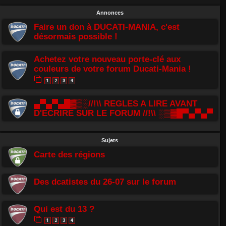
Annonces
Faire un don à DUCATI-MANIA, c'est
désormais possible !
Achetez votre nouveau porte-clé aux
couleurs de votre forum Ducati-Mania !
1
2
3
4
▄▀▄▀▄█▓▒░//!\\ REGLES A LIRE AVANT
D'ECRIRE SUR LE FORUM //!\\ ░▒▓█▀▄▀▄▀
Sujets
Carte des régions
Des dcatistes du 26-07 sur le forum
Qui est du 13 ?
1
2
3
4