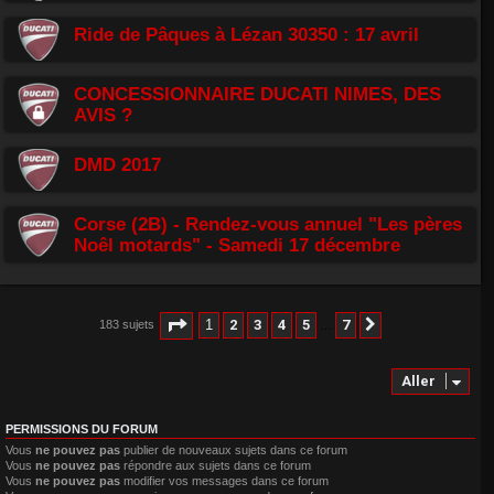
Ride de Pâques à Lézan 30350 : 17 avril
CONCESSIONNAIRE DUCATI NIMES, DES
AVIS ?
DMD 2017
Corse (2B) - Rendez-vous annuel "Les pères
Noêl motards" - Samedi 17 décembre
Page
1
sur
7
1
2
3
4
5
7
183 sujets
Suivant
…
Aller
PERMISSIONS DU FORUM
Vous
ne pouvez pas
publier de nouveaux sujets dans ce forum
Vous
ne pouvez pas
répondre aux sujets dans ce forum
Vous
ne pouvez pas
modifier vos messages dans ce forum