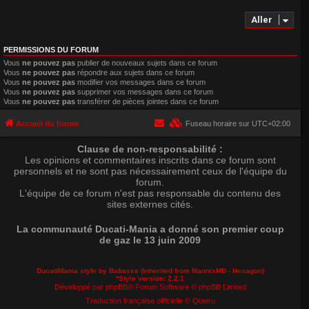
Aller
PERMISSIONS DU FORUM
Vous
ne pouvez pas
publier de nouveaux sujets dans ce forum
Vous
ne pouvez pas
répondre aux sujets dans ce forum
Vous
ne pouvez pas
modifier vos messages dans ce forum
Vous
ne pouvez pas
supprimer vos messages dans ce forum
Vous
ne pouvez pas
transférer de pièces jointes dans ce forum
Accueil du forum
Fuseau horaire sur
UTC+02:00
Clause de non-responsabilité :
Les opinions et commentaires inscrits dans ce forum sont
personnels et ne sont pas nécessairement ceux de l'équipe du
forum.
L'équipe de ce forum n'est pas responsable du contenu des
sites externes cités.
La communauté Ducati-Mania a donné son premier coup
de gaz le 13 juin 2009
DucatiMania style by Babasss (inherited from
MannixMD
- Hexagon)
*
Style version: 2.2.1
Développé par
phpBB
® Forum Software © phpBB Limited
Traduction française officielle
©
Qiaeru