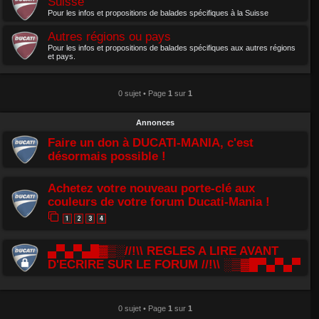
Suisse
Pour les infos et propositions de balades spécifiques à la Suisse
Autres régions ou pays
Pour les infos et propositions de balades spécifiques aux autres régions
et pays.
0 sujet • Page
1
sur
1
Annonces
Faire un don à DUCATI-MANIA, c'est
désormais possible !
Achetez votre nouveau porte-clé aux
couleurs de votre forum Ducati-Mania !
1
2
3
4
▄▀▄▀▄█▓▒░//!\\ REGLES A LIRE AVANT
D'ECRIRE SUR LE FORUM //!\\ ░▒▓█▀▄▀▄▀
0 sujet • Page
1
sur
1