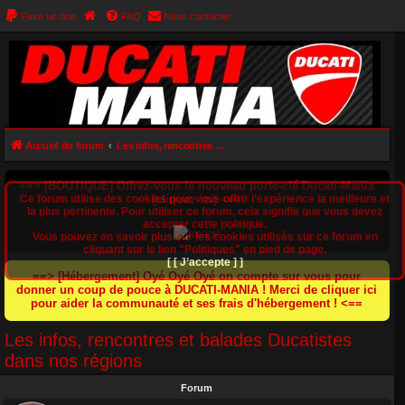
Faire un don
FAQ
Nous contacter
Accueil du forum
Les infos, rencontres et balades Ducatistes dans nos régions
==> [BOUTIQUE] Offrez-vous le nouveau porte-clé Ducati-Mania
Ce forum utilise des cookies pour vous offrir l‘expérience la meilleure et
(cliquez ici) <==
la plus pertinente. Pour utiliser ce forum, cela signifie que vous devez
accepter cette politique.
Vous pouvez en savoir plus sur les cookies utilisés sur ce forum en
cliquant sur le lien "Politiques" en pied de page.
[ [ J’accepte ] ]
==> [Hébergement] Oyé Oyé Oyé on compte sur vous pour
donner un coup de pouce à DUCATI-MANIA ! Merci de cliquer ici
pour aider la communauté et ses frais d'hébergement ! <==
Les infos, rencontres et balades Ducatistes
dans nos régions
Forum