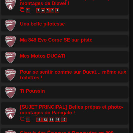
montages de Diavel !
1
3
4
5
6
7
…
Una belle pilotesse
Ma 848 Evo Corse SE sur piste
Mes Motos DUCATI
Pour se sentir comme sur Ducat... même aux
toilettes !
Ti Poussin
[SUJET PRINCIPAL] Belles prépas et photo-
montages de Panigale !
1
11
12
13
14
15
…
Circuit des Écuyers à Beuvardes en 899