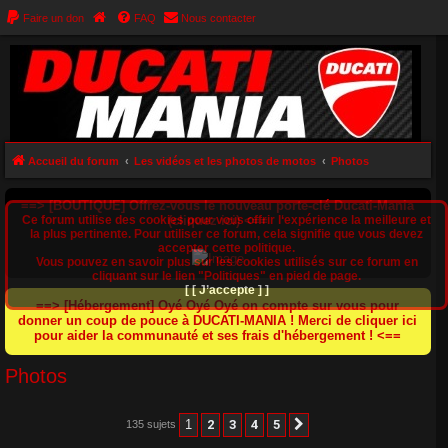
Faire un don
FAQ
Nous contacter
Accueil du forum
Les vidéos et les photos de motos
Photos
==> [BOUTIQUE] Offrez-vous le nouveau porte-clé Ducati-Mania
Ce forum utilise des cookies pour vous offrir l‘expérience la meilleure et
(cliquez ici) <==
la plus pertinente. Pour utiliser ce forum, cela signifie que vous devez
accepter cette politique.
Vous pouvez en savoir plus sur les cookies utilisés sur ce forum en
cliquant sur le lien "Politiques" en pied de page.
[ [ J’accepte ] ]
==> [Hébergement] Oyé Oyé Oyé on compte sur vous pour
donner un coup de pouce à DUCATI-MANIA ! Merci de cliquer ici
pour aider la communauté et ses frais d'hébergement ! <==
Photos
1
2
3
4
5
135 sujets
Suivant