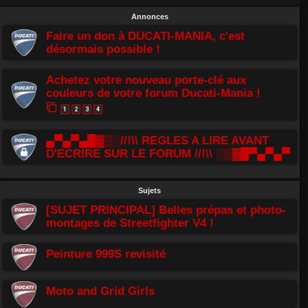
Annonces
Faire un don à DUCATI-MANIA, c'est
désormais possible !
Achetez votre nouveau porte-clé aux
couleurs de votre forum Ducati-Mania !
1
2
3
4
▄▀▄▀▄█▓▒░//!\\ REGLES A LIRE AVANT
D'ECRIRE SUR LE FORUM //!\\ ░▒▓█▀▄▀▄▀
Sujets
[SUJET PRINCIPAL] Belles prépas et photo-
montages de Streetfighter V4 !
Peinture 999S revisité
Moto and Grid Girls