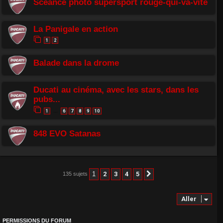
Scéance photo supersport rouge-qui-va-vite
La Panigale en action
1
2
Balade dans la drome
Ducati au cinéma, avec les stars, dans les
pubs...
1
6
7
8
9
10
…
848 EVO Satanas
1
2
3
4
5
135 sujets
Suivant
Aller
PERMISSIONS DU FORUM