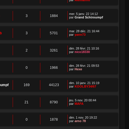
mer. 5 janv. 22 14:12
6
3
1884
par
Grand Schtroumpf
mar. 28 déc. 21 16:44
b
3
5701
par
yann73
dim. 28 févr. 21 10:16
2
3261
par
nico18330
dim. 28 févr. 21 09:53
0
1966
par
Hexe
dim. 10 janv. 21 15:19
oumpf
169
44123
par
KOOLBY34/67
jeu. 5 nov. 20 00:44
21
8790
par
MAFA
dim. 1 nov. 20 19:22
0
1878
par
arno 78