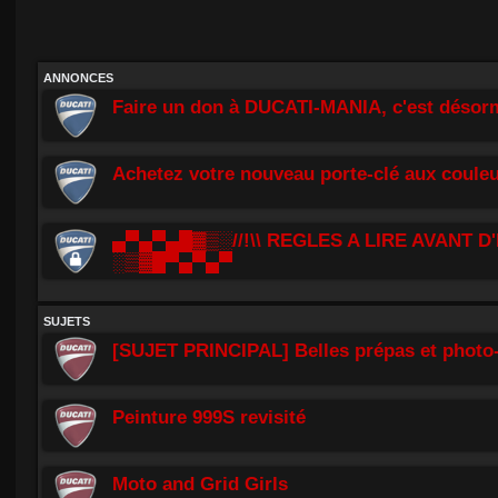
ANNONCES
Faire un don à DUCATI-MANIA, c'est désorm
Achetez votre nouveau porte-clé aux couleu
▄▀▄▀▄█▓▒░//!\\ REGLES A LIRE AVANT D'
░▒▓█▀▄▀▄▀
SUJETS
[SUJET PRINCIPAL] Belles prépas et photo-
Peinture 999S revisité
Moto and Grid Girls