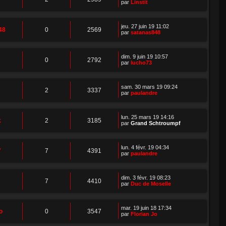
par
Linstit
jeu. 27 juin 19 11:02
48
0
2569
par
satanas848
dim. 9 juin 19 10:57
0
2792
par
lucho73
sam. 30 mars 19 09:24
2
3337
par
paulandre
lun. 25 mars 19 14:16
k
2
3185
par
Grand Schtroumpf
lun. 4 févr. 19 04:34
7
7
4391
par
paulandre
dim. 3 févr. 19 08:23
7
4410
par
Duc de Moselle
mar. 19 juin 18 17:34
o
0
3547
par
Florian Jo