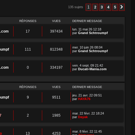
1
2
3
4
5
135 sujets
Suiv
RÉPONSES
VUES
DERNIER MESSAGE
lun. 11 mai 26 12:18
a.com
17
397434
par
Grand Schtroumpf
mer. 10 juin 26 08:04
oumpf
111
812348
par
Grand Schtroumpf
ven. 4 sept. 09 21:42
a.com
0
334197
par
Ducati-Mania.com
RÉPONSES
VUES
DERNIER MESSAGE
jeu. 21 avr. 22 09:51
oumpf
9
9511
par
HAYA76
mar. 22 févr. 22 18:24
7
2
1985
par
Dayak
mar. 8 févr. 22 11:45
o
13
4253
par
Alemanno