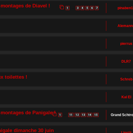
montages de Diavel !
pinaben
1
3
4
5
6
7
…
Alemann
pierrus
DLR7
 toilettes !
Schreb
Kal El
-montages de Panigale !
Grand Schtr
1
11
12
13
14
15
…
igale dimanche 30 juin
Linstit