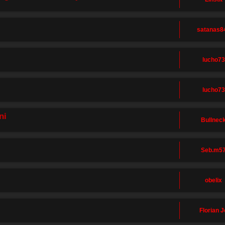
satanas8
lucho73
lucho73
ni
Bullnec
Seb.m5
obelix
Florian J