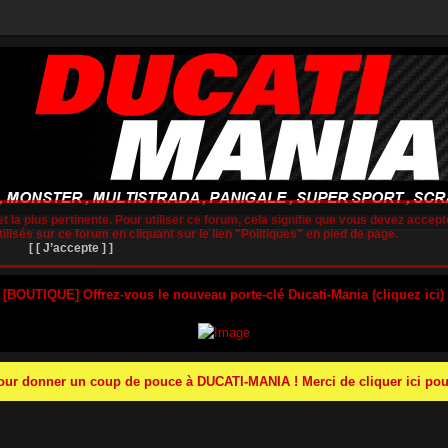
t la plus pertinente. Pour utiliser ce forum, cela signifie que vous devez accepte
lisés sur ce forum en cliquant sur le lien "Politiques" en pied de page.
[ [ J’accepte ] ]
 [BOUTIQUE] Offrez-vous le nouveau porte-clé Ducati-Mania (cliquez ici)
r donner un coup de pouce à DUCATI-MANIA ! Merci de cliquer ici pour