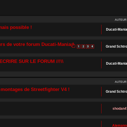
AUTEUR
ais possible !
Ducati-Mani
rs de votre forum Ducati-Mania !
Grand Schtr
1
2
3
4
ECRIRE SUR LE FORUM //!\\
Ducati-Mani
AUTEUR
montages de Streetfighter V4 !
Grand Schtr
shodan4
Alemann