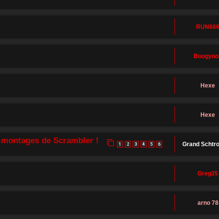
RUN66
Boogyno
Hexe
Hexe
-montages de Scrambler !
Grand Schtr
1
2
3
4
5
6
Greg35
arno 78