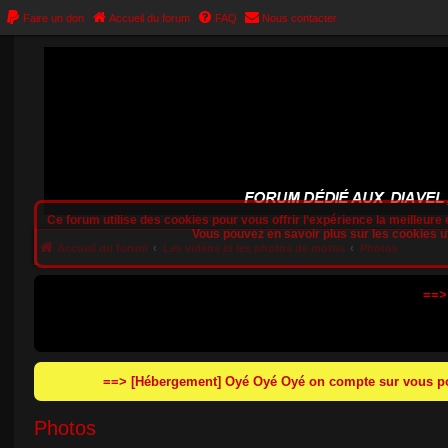
Faire un don
Accueil du forum
FAQ
Nous contacter
Ce forum utilise des cookies pour vous offrir l‘expérience la meilleure e
Vous pouvez en savoir plus sur les cookies uti
Accueil du forum
Les vidéos et les photos de motos
Photos
==>
==> [Hébergement] Oyé Oyé Oyé on compte sur vous pou
Photos