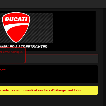
r cette politique.
 <==
 aider la communauté et ses frais d'hébergement ! <==