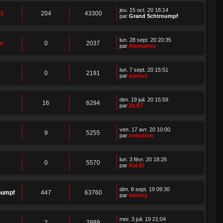
jeu. 15 oct. 20 18:14
13
204
43300
par
Grand Schtroumpf
lun. 28 sept. 20 20:35
o
0
2037
par
Alemanno
lun. 7 sept. 20 15:51
0
2191
par
pierrus
dim. 19 juil. 20 15:59
16
6294
par
DLR7
ven. 17 avr. 20 10:00
9
5255
par
romutom
lun. 3 févr. 20 18:26
0
5570
par
Kal El
dim. 8 sept. 19 09:30
oumpf
447
63760
par
factory
mer. 3 juil. 19 21:04
2
2989