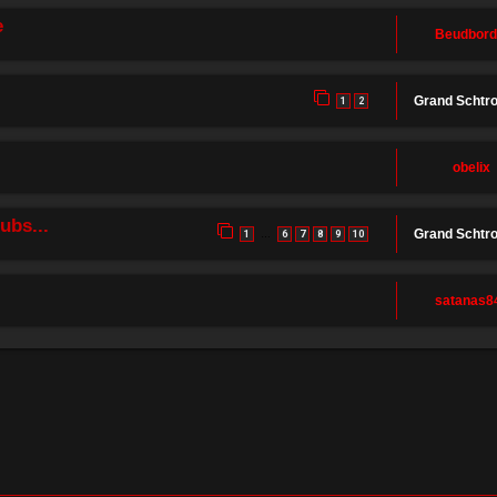
e
Beudbord
Grand Schtr
1
2
obelix
ubs...
Grand Schtr
1
6
7
8
9
10
…
satanas8