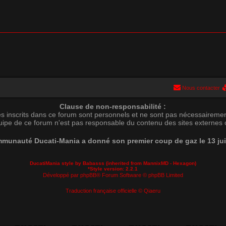
Nous contacter
Clause de non-responsabilité :
s inscrits dans ce forum sont personnels et ne sont pas nécessairemen
uipe de ce forum n'est pas responsable du contenu des sites externes c
munauté Ducati-Mania a donné son premier coup de gaz le 13 ju
DucatiMania style by Babasss (inherited from
MannixMD
- Hexagon)
*
Style version: 2.2.1
Développé par
phpBB
® Forum Software © phpBB Limited
Traduction française officielle
©
Qiaeru