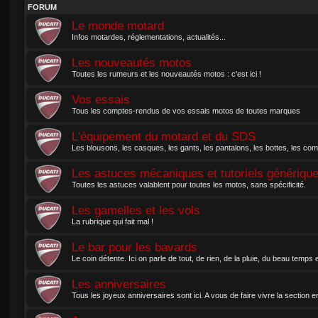
FORUM
Le monde motard
Infos motardes, réglementations, actualités...
Les nouveautés motos
Toutes les rumeurs et les nouveautés motos : c'est ici !
Vos essais
Tous les comptes-rendus de vos essais motos de toutes marques
L'équipement du motard et du SDS
Les blousons, les casques, les gants, les pantalons, les bottes, les comb
Les astuces mécaniques et tutoriels génériqu
Toutes les astuces valablent pour toutes les motos, sans spécificité.
Les gamelles et les vols
La rubrique qui fait mal !
Le bar pour les bavards
Le coin détente. Ici on parle de tout, de rien, de la pluie, du beau temps
Les anniversaires
Tous les joyeux anniversaires sont ici. A vous de faire vivre la section en