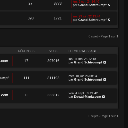
e
jeu. 3 oct. 24 14:40
r
s
27
8773
r
r
C
par
Grand Schtroumpf
l
a
m
n
o
e
g
e
i
n
d
e
s
e
s
e
jeu. 23 juin 22 13:44
s
398
1721
r
u
r
C
par
Grand Schtroumpf
a
m
l
n
o
g
e
t
i
n
e
s
e
e
s
s
r
r
u
a
l
0 sujet • Page
1
sur
1
m
l
g
e
e
t
e
d
s
e
e
s
r
r
a
l
RÉPONSES
VUES
DERNIER MESSAGE
n
g
e
i
e
d
lun. 11 mai 26 12:18
e
a.com
17
397016
e
par
Grand Schtroumpf
r
r
m
n
e
i
s
e
mer. 10 juin 26 08:04
s
oumpf
111
811193
r
par
Grand Schtroumpf
a
m
g
e
e
s
s
ven. 4 sept. 09 21:42
a.com
0
333812
a
par
Ducati-Mania.com
g
e
0 sujet • Page
1
sur
1