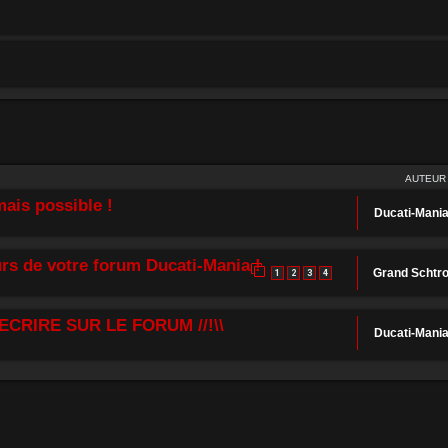
AUTEUR
ais possible !
Ducati-Mani
rs de votre forum Ducati-Mania !
Grand Schtr
1
2
3
4
ECRIRE SUR LE FORUM //!\\
Ducati-Mani