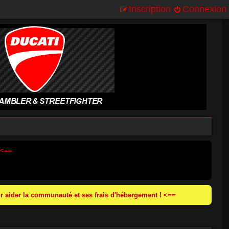
Inscription
Connexion
 <==
 aider la communauté et ses frais d'hébergement ! <==