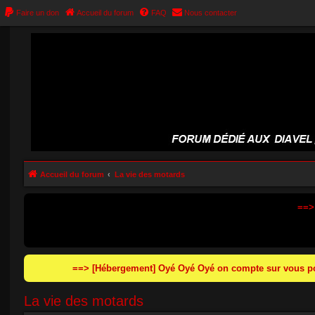
Faire un don
Accueil du forum
FAQ
Nous contacter
Accueil du forum
La vie des motards
==>
==> [Hébergement] Oyé Oyé Oyé on compte sur vous pou
La vie des motards