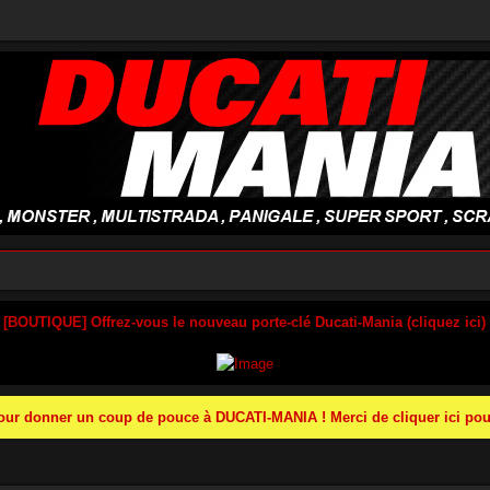
 [BOUTIQUE] Offrez-vous le nouveau porte-clé Ducati-Mania (cliquez ici)
r donner un coup de pouce à DUCATI-MANIA ! Merci de cliquer ici pour