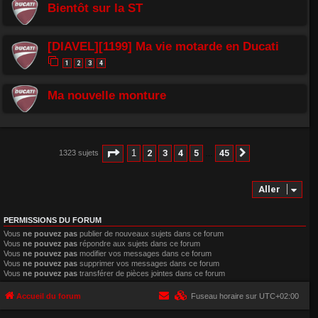
Bientôt sur la ST
[DIAVEL][1199] Ma vie motarde en Ducati
1
2
3
4
Ma nouvelle monture
Page
1
sur
45
1
2
3
4
5
45
1323 sujets
Suivant
…
Aller
PERMISSIONS DU FORUM
Vous
ne pouvez pas
publier de nouveaux sujets dans ce forum
Vous
ne pouvez pas
répondre aux sujets dans ce forum
Vous
ne pouvez pas
modifier vos messages dans ce forum
Vous
ne pouvez pas
supprimer vos messages dans ce forum
Vous
ne pouvez pas
transférer de pièces jointes dans ce forum
Accueil du forum
Fuseau horaire sur
UTC+02:00