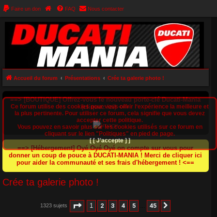
Faire un don
FAQ
Nous contacter
Accueil du forum
Présentations
Crée ta galerie photo !
==> [BOUTIQUE] Offrez-vous le nouveau porte-clé Ducati-Mania
Ce forum utilise des cookies pour vous offrir l‘expérience la meilleure et
(cliquez ici) <==
la plus pertinente. Pour utiliser ce forum, cela signifie que vous devez
accepter cette politique.
Vous pouvez en savoir plus sur les cookies utilisés sur ce forum en
cliquant sur le lien "Politiques" en pied de page.
[ [ J’accepte ] ]
==> [Hébergement] Oyé Oyé Oyé on compte sur vous pour
donner un coup de pouce à DUCATI-MANIA ! Merci de cliquer ici
pour aider la communauté et ses frais d'hébergement ! <==
Crée ta galerie photo !
Page
1
sur
45
1
2
3
4
5
45
1323 sujets
Suivant
…