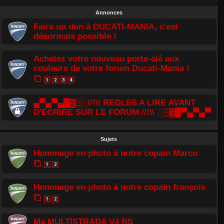
Annonces
Faire un don à DUCATI-MANIA, c'est
désormais possible !
Achetez votre nouveau porte-clé aux
couleurs de votre forum Ducati-Mania !
1
2
3
4
▄▀▄▀▄█▓▒░//!\\ REGLES A LIRE AVANT
D'ECRIRE SUR LE FORUM //!\\ ░▒▓█▀▄▀▄▀
Sujets
Hommage en photo à notre copain Marco
1
2
Hommage en photo à notre copain françois
1
2
Ma MULTISTRADA V4 RS