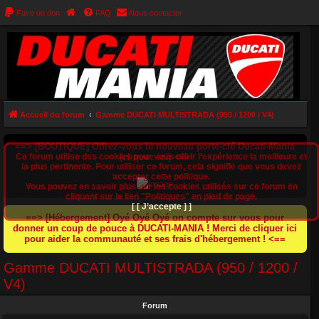
Faire un don
FAQ
Nous contacter
Accueil du forum
Gamme DUCATI MULTISTRADA (950 / 1200 / V4)
==> [BOUTIQUE] Offrez-vous le nouveau porte-clé Ducati-Mania
Ce forum utilise des cookies pour vous offrir l‘expérience la meilleure et
(cliquez ici) <==
la plus pertinente. Pour utiliser ce forum, cela signifie que vous devez
accepter cette politique.
Vous pouvez en savoir plus sur les cookies utilisés sur ce forum en
cliquant sur le lien "Politiques" en pied de page.
[ [ J’accepte ] ]
==> [Hébergement] Oyé Oyé Oyé on compte sur vous pour
donner un coup de pouce à DUCATI-MANIA ! Merci de cliquer ici
pour aider la communauté et ses frais d'hébergement ! <==
Gamme DUCATI MULTISTRADA (950 / 1200 /
V4)
Forum