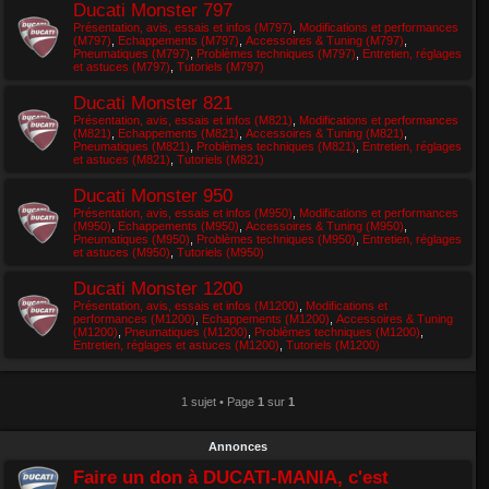
Ducati Monster 797
Présentation, avis, essais et infos (M797)
,
Modifications et performances
(M797)
,
Echappements (M797)
,
Accessoires & Tuning (M797)
,
Pneumatiques (M797)
,
Problèmes techniques (M797)
,
Entretien, réglages
et astuces (M797)
,
Tutoriels (M797)
Ducati Monster 821
Présentation, avis, essais et infos (M821)
,
Modifications et performances
(M821)
,
Echappements (M821)
,
Accessoires & Tuning (M821)
,
Pneumatiques (M821)
,
Problèmes techniques (M821)
,
Entretien, réglages
et astuces (M821)
,
Tutoriels (M821)
Ducati Monster 950
Présentation, avis, essais et infos (M950)
,
Modifications et performances
(M950)
,
Echappements (M950)
,
Accessoires & Tuning (M950)
,
Pneumatiques (M950)
,
Problèmes techniques (M950)
,
Entretien, réglages
et astuces (M950)
,
Tutoriels (M950)
Ducati Monster 1200
Présentation, avis, essais et infos (M1200)
,
Modifications et
performances (M1200)
,
Echappements (M1200)
,
Accessoires & Tuning
(M1200)
,
Pneumatiques (M1200)
,
Problèmes techniques (M1200)
,
Entretien, réglages et astuces (M1200)
,
Tutoriels (M1200)
1 sujet • Page
1
sur
1
Annonces
Faire un don à DUCATI-MANIA, c'est