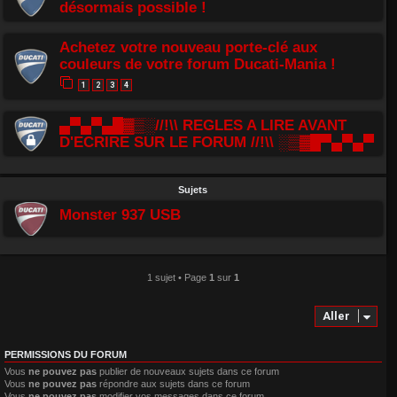
désormais possible !
Achetez votre nouveau porte-clé aux
couleurs de votre forum Ducati-Mania !
1
2
3
4
▄▀▄▀▄█▓▒░//!\\ REGLES A LIRE AVANT
D'ECRIRE SUR LE FORUM //!\\ ░▒▓█▀▄▀▄▀
Sujets
Monster 937 USB
1 sujet • Page
1
sur
1
Aller
PERMISSIONS DU FORUM
Vous
ne pouvez pas
publier de nouveaux sujets dans ce forum
Vous
ne pouvez pas
répondre aux sujets dans ce forum
Vous
ne pouvez pas
modifier vos messages dans ce forum