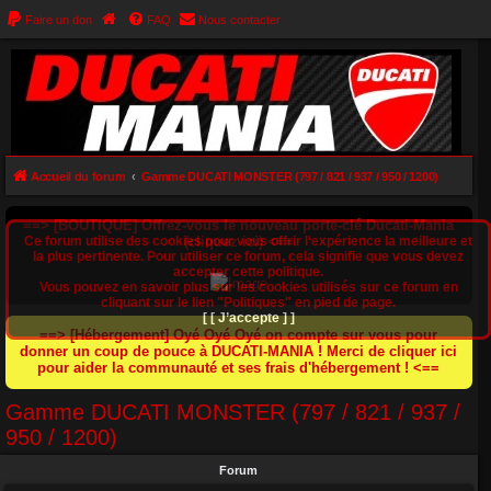
Faire un don
FAQ
Nous contacter
Accueil du forum
Gamme DUCATI MONSTER (797 / 821 / 937 / 950 / 1200)
==> [BOUTIQUE] Offrez-vous le nouveau porte-clé Ducati-Mania
Ce forum utilise des cookies pour vous offrir l‘expérience la meilleure et
(cliquez ici) <==
la plus pertinente. Pour utiliser ce forum, cela signifie que vous devez
accepter cette politique.
Vous pouvez en savoir plus sur les cookies utilisés sur ce forum en
cliquant sur le lien "Politiques" en pied de page.
[ [ J’accepte ] ]
==> [Hébergement] Oyé Oyé Oyé on compte sur vous pour
donner un coup de pouce à DUCATI-MANIA ! Merci de cliquer ici
pour aider la communauté et ses frais d'hébergement ! <==
Gamme DUCATI MONSTER (797 / 821 / 937 /
950 / 1200)
Forum