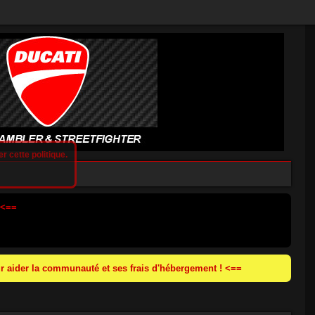
r cette politique.
 <==
 aider la communauté et ses frais d'hébergement ! <==