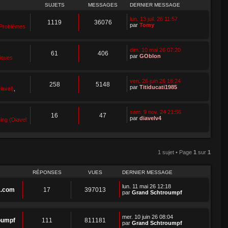
SUJETS
MESSAGES
DERNIER MESSAGE
lun. 13 juil. 26 11:57
1119
36076
par
Tomy
Problèmes
dim. 10 mai 26 07:20
61
406
par
GOblon
iques
ven. 26 juin 26 16:24
258
5148
par
Titiducati1985
iavel)
,
sam. 9 nov. 24 21:56
16
47
par
diavelv4
ing (Diavel
1 sujet • Page
1
sur
1
RÉPONSES
VUES
DERNIER MESSAGE
lun. 11 mai 26 12:18
a.com
17
397013
par
Grand Schtroumpf
mer. 10 juin 26 08:04
oumpf
111
811181
par
Grand Schtroumpf