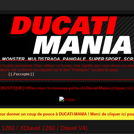
t la plus pertinente. Pour utiliser ce forum, cela signifie que vous devez accepte
lisés sur ce forum en cliquant sur le lien "Politiques" en pied de page.
[ [ J’accepte ] ]
vel 1260 / Diavel V4)
 [BOUTIQUE] Offrez-vous le nouveau porte-clé Ducati-Mania (cliquez ici)
r donner un coup de pouce à DUCATI-MANIA ! Merci de cliquer ici pour
260 / XDiavel 1260 / Diavel V4)