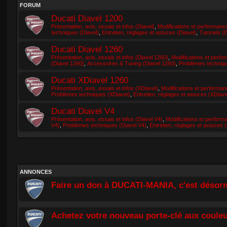
FORUM
Ducati Diavel 1200
Présentation, avis, essais et infos (Diavel)
,
Modifications et performanc
techniques (Diavel)
,
Entretien, réglages et astuces (Diavel)
,
Tutoriels (D
Ducati Diavel 1260
Présentation, avis, essais et infos (Diavel 1260)
,
Modifications et perfo
(Diavel 1260)
,
Accessoires & Tuning (Diavel 1260)
,
Problèmes techniqu
Ducati XDiavel 1260
Présentation, avis, essais et infos (XDiavel)
,
Modifications et performan
Problèmes techniques (XDiavel)
,
Entretien, réglages et astuces (XDiave
Ducati Diavel V4
Présentation, avis, essais et infos (Diavel V4)
,
Modifications et perform
V4)
,
Problèmes techniques (Diavel V4)
,
Entretien, réglages et astuces 
ANNONCES
Faire un don à DUCATI-MANIA, c'est désorm
Achetez votre nouveau porte-clé aux couleu