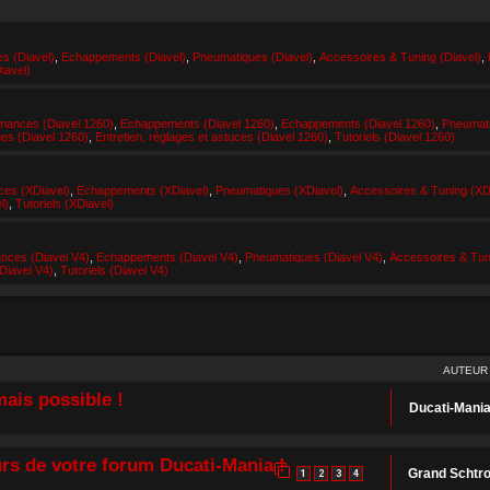
es (Diavel)
,
Echappements (Diavel)
,
Pneumatiques (Diavel)
,
Accessoires & Tuning (Diavel)
,
iavel)
rmances (Diavel 1260)
,
Echappements (Diavel 1260)
,
Echappements (Diavel 1260)
,
Pneumat
es (Diavel 1260)
,
Entretien, réglages et astuces (Diavel 1260)
,
Tutoriels (Diavel 1260)
ces (XDiavel)
,
Echappements (XDiavel)
,
Pneumatiques (XDiavel)
,
Accessoires & Tuning (XD
l)
,
Tutoriels (XDiavel)
ances (Diavel V4)
,
Echappements (Diavel V4)
,
Pneumatiques (Diavel V4)
,
Accessoires & Tun
(Diavel V4)
,
Tutoriels (Diavel V4)
AUTEUR
ais possible !
Ducati-Mani
rs de votre forum Ducati-Mania !
Grand Schtr
1
2
3
4