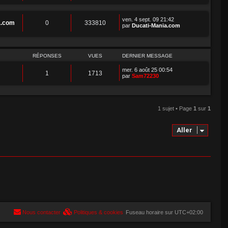
ven. 4 sept. 09 21:42
a.com
0
333810
par
Ducati-Mania.com
RÉPONSES
VUES
DERNIER MESSAGE
mer. 6 août 25 00:54
1
1713
par
Sam72230
1 sujet • Page
1
sur
1
Aller
Nous contacter
Politiques & cookies
Fuseau horaire sur
UTC+02:00