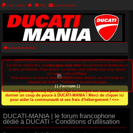
Faire un don
FAQ
Nous contacter
Accueil du forum
==> [BOUTIQUE] Offrez-vous le nouveau porte-clé Ducati-Mania
Ce forum utilise des cookies pour vous offrir l‘expérience la meilleure et
(cliquez ici) <==
la plus pertinente. Pour utiliser ce forum, cela signifie que vous devez
accepter cette politique.
Vous pouvez en savoir plus sur les cookies utilisés sur ce forum en
cliquant sur le lien "Politiques" en pied de page.
[ [ J’accepte ] ]
==> [Hébergement] Oyé Oyé Oyé on compte sur vous pour
donner un coup de pouce à DUCATI-MANIA ! Merci de cliquer ici
pour aider la communauté et ses frais d'hébergement ! <==
DUCATI-MANIA | le forum francophone
dédié à DUCATI - Conditions d’utilisation