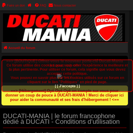
Faire un don
FAQ
Nous contacter
Accueil du forum
==> [BOUTIQUE] Offrez-vous le nouveau porte-clé Ducati-Mania
Ce forum utilise des cookies pour vous offrir l‘expérience la meilleure et
(cliquez ici) <==
la plus pertinente. Pour utiliser ce forum, cela signifie que vous devez
accepter cette politique.
Vous pouvez en savoir plus sur les cookies utilisés sur ce forum en
cliquant sur le lien "Politiques" en pied de page.
[ [ J’accepte ] ]
==> [Hébergement] Oyé Oyé Oyé on compte sur vous pour
donner un coup de pouce à DUCATI-MANIA ! Merci de cliquer ici
pour aider la communauté et ses frais d'hébergement ! <==
DUCATI-MANIA | le forum francophone
dédié à DUCATI - Conditions d’utilisation