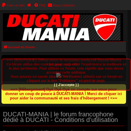
Faire un don
FAQ
Nous contacter
Accueil du forum
==> [BOUTIQUE] Offrez-vous le nouveau porte-clé Ducati-Mania
Ce forum utilise des cookies pour vous offrir l‘expérience la meilleure et
(cliquez ici) <==
la plus pertinente. Pour utiliser ce forum, cela signifie que vous devez
accepter cette politique.
Vous pouvez en savoir plus sur les cookies utilisés sur ce forum en
cliquant sur le lien "Politiques" en pied de page.
[ [ J’accepte ] ]
==> [Hébergement] Oyé Oyé Oyé on compte sur vous pour
donner un coup de pouce à DUCATI-MANIA ! Merci de cliquer ici
pour aider la communauté et ses frais d'hébergement ! <==
DUCATI-MANIA | le forum francophone
dédié à DUCATI - Conditions d’utilisation