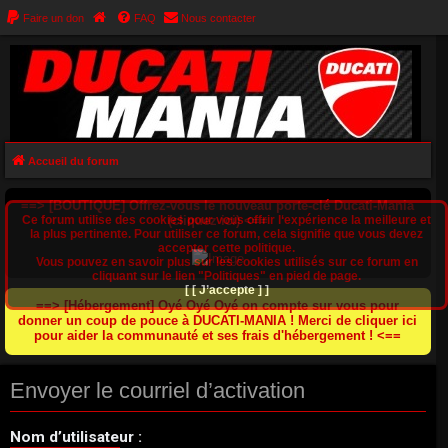
Faire un don
FAQ
Nous contacter
Accueil du forum
==> [BOUTIQUE] Offrez-vous le nouveau porte-clé Ducati-Mania
Ce forum utilise des cookies pour vous offrir l‘expérience la meilleure et
(cliquez ici) <==
la plus pertinente. Pour utiliser ce forum, cela signifie que vous devez
accepter cette politique.
Vous pouvez en savoir plus sur les cookies utilisés sur ce forum en
cliquant sur le lien "Politiques" en pied de page.
[ [ J’accepte ] ]
==> [Hébergement] Oyé Oyé Oyé on compte sur vous pour
donner un coup de pouce à DUCATI-MANIA ! Merci de cliquer ici
pour aider la communauté et ses frais d'hébergement ! <==
Envoyer le courriel d’activation
Nom d’utilisateur :