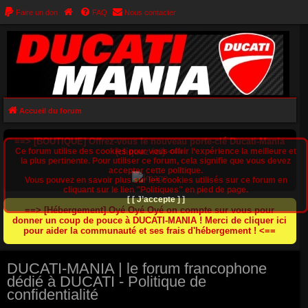
Faire un don
FAQ
Nous contacter
Accueil du forum
==> [BOUTIQUE] Offrez-vous le nouveau porte-clé Ducati-Mania
Ce forum utilise des cookies pour vous offrir l‘expérience la meilleure et
(cliquez ici) <==
la plus pertinente. Pour utiliser ce forum, cela signifie que vous devez
accepter cette politique.
Vous pouvez en savoir plus sur les cookies utilisés sur ce forum en
cliquant sur le lien "Politiques" en pied de page.
[ [ J’accepte ] ]
==> [Hébergement] Oyé Oyé Oyé on compte sur vous pour
donner un coup de pouce à DUCATI-MANIA ! Merci de cliquer ici
pour aider la communauté et ses frais d'hébergement ! <==
DUCATI-MANIA | le forum francophone
dédié à DUCATI - Politique de
confidentialité